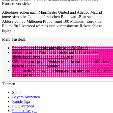
Karriere vor sich.»
Allerdings sollen auch Manchester United und Atlético Madrid
interessiert sein. Laut dem britischen Boulevard-Blatt steht eine
Ablöse von 85 Millionen Pfund (rund 100 Millionen Euro) im
Raum, für Liverpool wäre es eine vereinsinterne Rekordablöse.
(kpk)
Mehr Fussball:
Franco Fodas Herkulesaufgabe beim FC Zürich
Belgien schenkt Polen nach Rückstand 6 Tore ein +++
Niederlande siegt auch mit elf anderen
U21-Nati patzt gegen Moldawien – für das direkte EM-Ticket
braucht sie nun Schützenhilfe
Yakin strebt Wiedergutmachung an, sagt aber auch: «Die WM
ist das grosse Ziel»
Themen
Sport
Bayern München
Bundesliga
FC Liverpool
Premier League