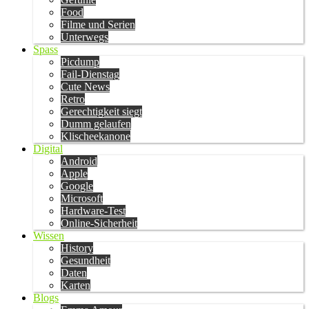
Food
Filme und Serien
Unterwegs
Spass
Picdump
Fail-Dienstag
Cute News
Retro
Gerechtigkeit siegt
Dumm gelaufen
Klischeekanone
Digital
Android
Apple
Google
Microsoft
Hardware-Test
Online-Sicherheit
Wissen
History
Gesundheit
Daten
Karten
Blogs