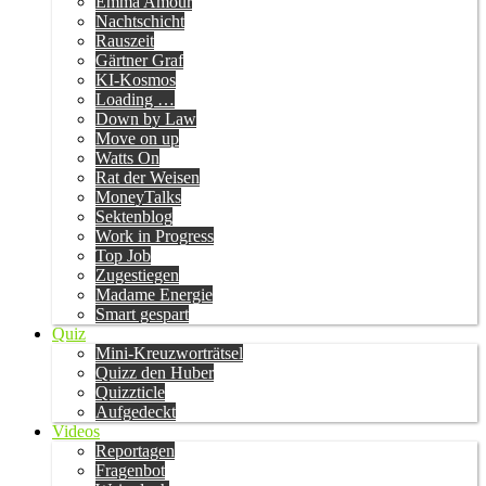
Emma Amour
Nachtschicht
Rauszeit
Gärtner Graf
KI-Kosmos
Loading …
Down by Law
Move on up
Watts On
Rat der Weisen
MoneyTalks
Sektenblog
Work in Progress
Top Job
Zugestiegen
Madame Energie
Smart gespart
Quiz
Mini-Kreuzworträtsel
Quizz den Huber
Quizzticle
Aufgedeckt
Videos
Reportagen
Fragenbot