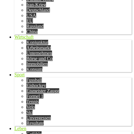
Iran-Krieg
Deutschland
USA
EU
Russland
China
Wirtschaft
Konjunktur
Arbeitsmarkt
Unternehmen
Börse und Co
Immobilien
Konsum
Sport
Fussball
Eishockey
Eismeister Zaugg
Formel 1
Tennis
Velo
Ski
Unvergessen
Resultate
Leben
Gefühle