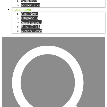
Wein doch
MoneyTalks
Promotionen
Gute News
Flugmodus
Smart gespart
Reise-Glück
Meat & Greet