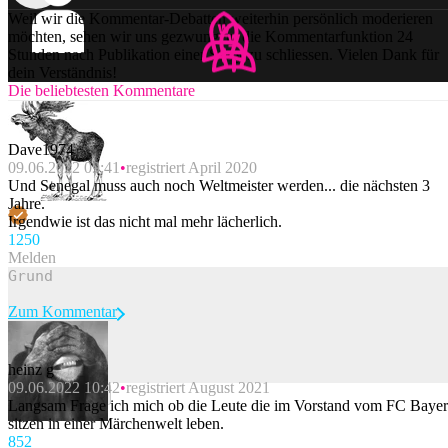
Weil wir die Kommentar-Debatten weiterhin persönlich moderieren
möchten, sehen wir uns gezwungen, die Kommentarfunktion 24
Stunden nach Publikation einer Story zu schliessen. Vielen Dank für
dein Verständnis!
Die beliebtesten Kommentare
Dave1974
09.06.2022 09:41
registriert April 2020
Und Senegal muss auch noch Weltmeister werden... die nächsten 3
Jahre.
Irgendwie ist das nicht mal mehr lächerlich.
125
0
Melden
Zum Kommentar
heinz g
09.06.2022 10:42
registriert August 2021
Beitrag melden
Langsam Frage ich mich ob die Leute die im Vorstand vom FC Baye
sitzen in einer Märchenwelt leben.
85
2