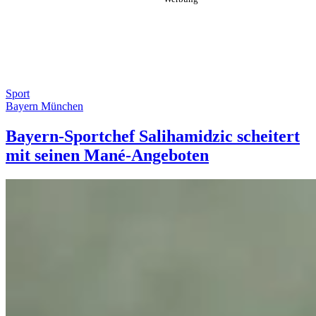
Sport
Bayern München
Bayern-Sportchef Salihamidzic scheitert
mit seinen Mané-Angeboten