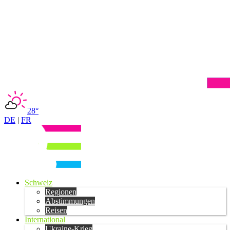
28°
DE
|
FR
Schweiz
Regionen
Abstimmungen
Reisen
International
Ukraine-Krieg