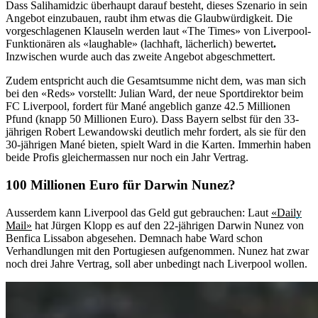
Dass Salihamidzic überhaupt darauf besteht, dieses Szenario in sein
Angebot einzubauen, raubt ihm etwas die Glaubwürdigkeit. Die
vorgeschlagenen Klauseln werden laut «The Times»
von Liverpool-
Funktionären als «laughable» (lachhaft, lächerlich) bewertet
.
Inzwischen wurde auch das zweite Angebot abgeschmettert.
Zudem entspricht auch die Gesamtsumme nicht dem, was man sich
bei den «Reds» vorstellt: Julian Ward, der neue Sportdirektor beim
FC Liverpool, fordert für Mané angeblich ganze 42.5 Millionen
Pfund (knapp 50 Millionen Euro). Dass Bayern selbst für den 33-
jährigen Robert Lewandowski deutlich mehr fordert, als sie für den
30-jährigen Mané bieten, spielt Ward in die Karten. Immerhin haben
beide Profis gleichermassen nur noch ein Jahr Vertrag.
100 Millionen Euro für Darwin Nunez?
Ausserdem kann Liverpool das Geld gut gebrauchen: Laut
«Daily
Mail»
hat Jürgen Klopp es auf den 22-jährigen Darwin Nunez von
Benfica Lissabon abgesehen. Demnach habe Ward schon
Verhandlungen mit den Portugiesen aufgenommen. Nunez hat zwar
noch drei Jahre Vertrag, soll aber unbedingt nach Liverpool wollen.