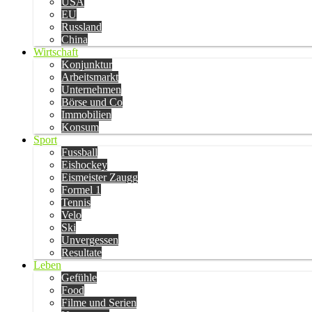
USA
EU
Russland
China
Wirtschaft
Konjunktur
Arbeitsmarkt
Unternehmen
Börse und Co
Immobilien
Konsum
Sport
Fussball
Eishockey
Eismeister Zaugg
Formel 1
Tennis
Velo
Ski
Unvergessen
Resultate
Leben
Gefühle
Food
Filme und Serien