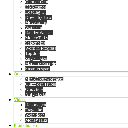
Gärtner Graf
KI-Kosmos
Loading …
Down by Law
Move on up
Watts On
Rat der Weisen
MoneyTalks
Sektenblog
Work in Progress
Top Job
Zugestiegen
Madame Energie
Smart gespart
Quiz
Mini-Kreuzworträtsel
Quizz den Huber
Quizzticle
Aufgedeckt
Videos
Reportagen
Fragenbot
Wein doch
MoneyTalks
Promotionen