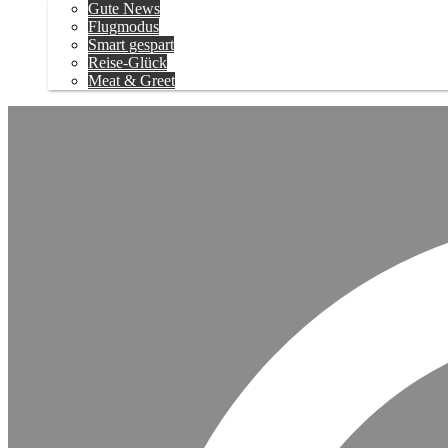
Gute News
Flugmodus
Smart gespart
Reise-Glück
Meat & Greet