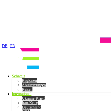
DE
|
FR
Schweiz
Regionen
Abstimmungen
Reisen
International
Ukraine-Krieg
Iran-Krieg
Deutschland