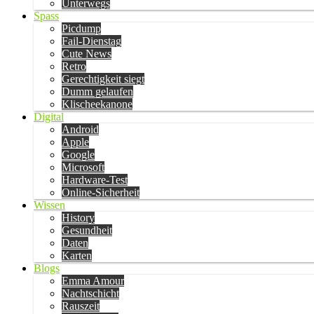
Unterwegs
Spass
Picdump
Fail-Dienstag
Cute News
Retro
Gerechtigkeit siegt
Dumm gelaufen
Klischeekanone
Digital
Android
Apple
Google
Microsoft
Hardware-Test
Online-Sicherheit
Wissen
History
Gesundheit
Daten
Karten
Blogs
Emma Amour
Nachtschicht
Rauszeit