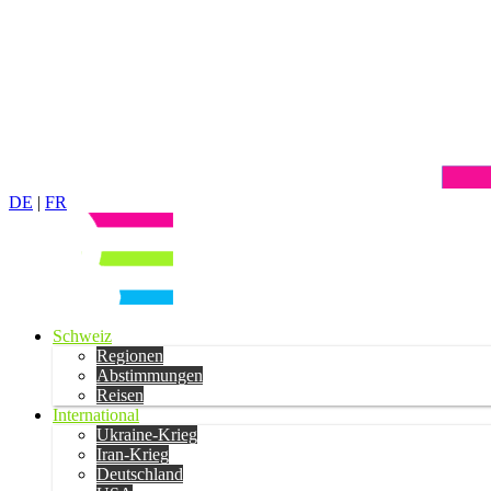
DE
|
FR
Schweiz
Regionen
Abstimmungen
Reisen
International
Ukraine-Krieg
Iran-Krieg
Deutschland