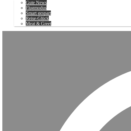
Gute News
Flugmodus
Smart gespart
Reise-Glück
Meat & Greet