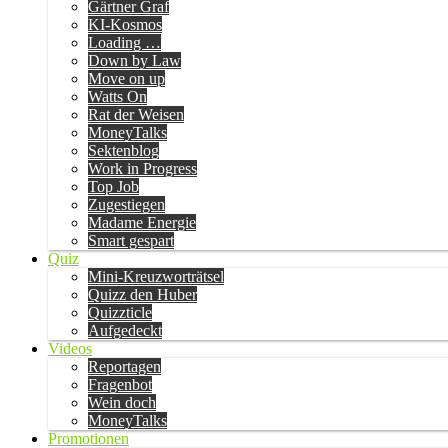
Gärtner Graf
KI-Kosmos
Loading …
Down by Law
Move on up
Watts On
Rat der Weisen
MoneyTalks
Sektenblog
Work in Progress
Top Job
Zugestiegen
Madame Energie
Smart gespart
Quiz
Mini-Kreuzworträtsel
Quizz den Huber
Quizzticle
Aufgedeckt
Videos
Reportagen
Fragenbot
Wein doch
MoneyTalks
Promotionen