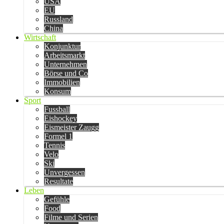
USA
EU
Russland
China
Wirtschaft
Konjunktur
Arbeitsmarkt
Unternehmen
Börse und Co
Immobilien
Konsum
Sport
Fussball
Eishockey
Eismeister Zaugg
Formel 1
Tennis
Velo
Ski
Unvergessen
Resultate
Leben
Gefühle
Food
Filme und Serien