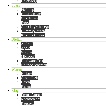
Unterwegs
Spass
Picdump
Fail-Dienstag
Cute News
Retro
Gerechtigkeit siegt
Dumm gelaufen
Klischeekanone
Digital
Android
Apple
Google
Microsoft
Hardware-Test
Online-Sicherheit
Wissen
History
Gesundheit
Daten
Karten
Blogs
Emma Amour
Nachtschicht
Rauszeit