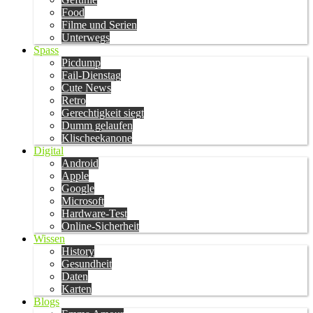
Food
Filme und Serien
Unterwegs
Spass
Picdump
Fail-Dienstag
Cute News
Retro
Gerechtigkeit siegt
Dumm gelaufen
Klischeekanone
Digital
Android
Apple
Google
Microsoft
Hardware-Test
Online-Sicherheit
Wissen
History
Gesundheit
Daten
Karten
Blogs