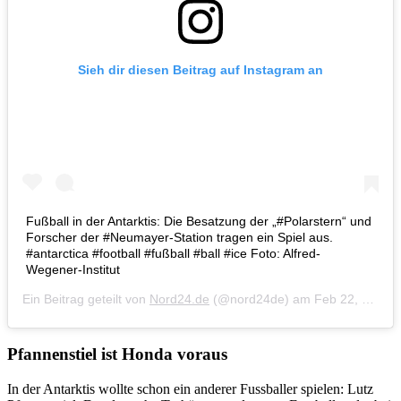
Sieh dir diesen Beitrag auf Instagram an
Fußball in der Antarktis: Die Besatzung der „#Polarstern“ und
Forscher der #Neumayer-Station tragen ein Spiel aus.
#antarctica #football #fußball #ball #ice Foto: Alfred-
Wegener-Institut
Ein Beitrag geteilt von
Nord24.de
(@nord24de) am
Feb 22, 2018 um 10:11 PST
Pfannenstiel ist Honda voraus
In der Antarktis wollte schon ein anderer Fussballer spielen: Lutz