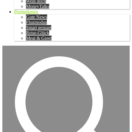
Wein doch
MoneyTalks
Promotionen
Gute News
Flugmodus
Smart gespart
Reise-Glück
Meat & Greet