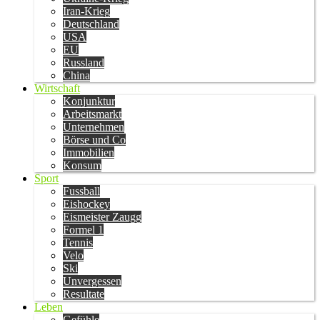
Iran-Krieg
Deutschland
USA
EU
Russland
China
Wirtschaft
Konjunktur
Arbeitsmarkt
Unternehmen
Börse und Co
Immobilien
Konsum
Sport
Fussball
Eishockey
Eismeister Zaugg
Formel 1
Tennis
Velo
Ski
Unvergessen
Resultate
Leben
Gefühle