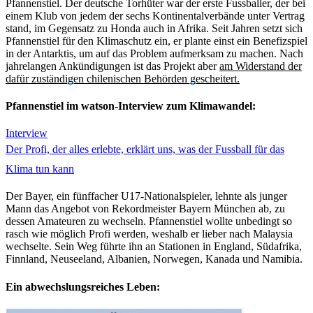
Pfannenstiel. Der deutsche Torhüter war der erste Fussballer, der bei
einem Klub von jedem der sechs Kontinentalverbände unter Vertrag
stand, im Gegensatz zu Honda auch in Afrika. Seit Jahren setzt sich
Pfannenstiel für den Klimaschutz ein, er plante einst ein Benefizspiel
in der Antarktis, um auf das Problem aufmerksam zu machen. Nach
jahrelangen Ankündigungen ist das Projekt aber
am Widerstand der
dafür zuständigen chilenischen Behörden gescheitert.
Pfannenstiel im watson-Interview zum Klimawandel:
Interview
Der Profi, der alles erlebte, erklärt uns, was der Fussball für das
Klima tun kann
Der Bayer, ein fünffacher U17-Nationalspieler, lehnte als junger
Mann das Angebot von Rekordmeister Bayern München ab, zu
dessen Amateuren zu wechseln. Pfannenstiel wollte unbedingt so
rasch wie möglich Profi werden, weshalb er lieber nach Malaysia
wechselte. Sein Weg führte ihn an Stationen in England, Südafrika,
Finnland, Neuseeland, Albanien, Norwegen, Kanada und Namibia.
Ein abwechslungsreiches Leben: