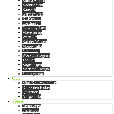
Emma Amour
Nachtschicht
Rauszeit
Gärtner Graf
KI-Kosmos
Loading …
Down by Law
Move on up
Watts On
Rat der Weisen
MoneyTalks
Sektenblog
Work in Progress
Top Job
Zugestiegen
Madame Energie
Smart gespart
Quiz
Mini-Kreuzworträtsel
Quizz den Huber
Quizzticle
Aufgedeckt
Videos
Reportagen
Fragenbot