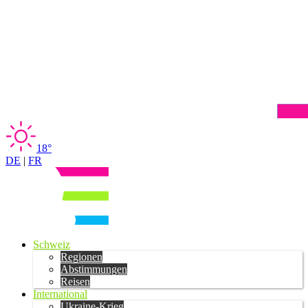
18°
DE
|
FR
Schweiz
Regionen
Abstimmungen
Reisen
International
Ukraine-Krieg