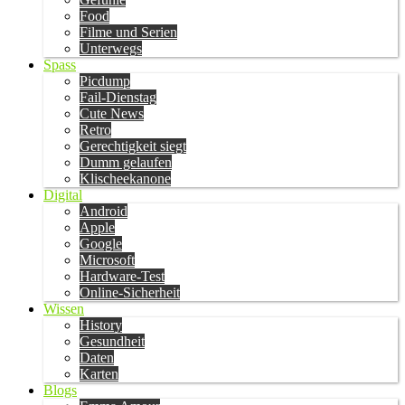
Food
Filme und Serien
Unterwegs
Spass
Picdump
Fail-Dienstag
Cute News
Retro
Gerechtigkeit siegt
Dumm gelaufen
Klischeekanone
Digital
Android
Apple
Google
Microsoft
Hardware-Test
Online-Sicherheit
Wissen
History
Gesundheit
Daten
Karten
Blogs