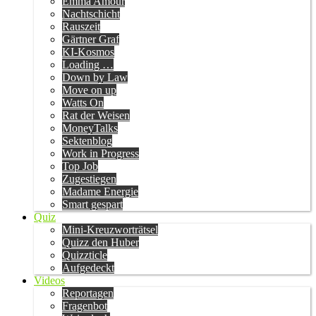
Emma Amour
Nachtschicht
Rauszeit
Gärtner Graf
KI-Kosmos
Loading …
Down by Law
Move on up
Watts On
Rat der Weisen
MoneyTalks
Sektenblog
Work in Progress
Top Job
Zugestiegen
Madame Energie
Smart gespart
Quiz
Mini-Kreuzworträtsel
Quizz den Huber
Quizzticle
Aufgedeckt
Videos
Reportagen
Fragenbot