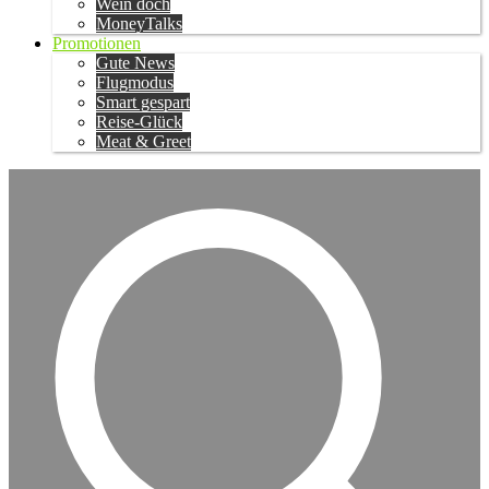
Wein doch
MoneyTalks
Promotionen
Gute News
Flugmodus
Smart gespart
Reise-Glück
Meat & Greet