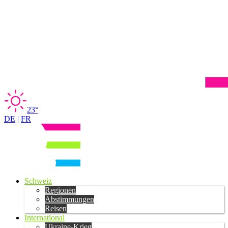
23°
DE
|
FR
Schweiz
Regionen
Abstimmungen
Reisen
International
Ukraine-Krieg