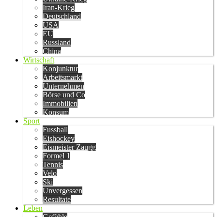
Iran-Krieg
Deutschland
USA
EU
Russland
China
Wirtschaft
Konjunktur
Arbeitsmarkt
Unternehmen
Börse und Co
Immobilien
Konsum
Sport
Fussball
Eishockey
Eismeister Zaugg
Formel 1
Tennis
Velo
Ski
Unvergessen
Resultate
Leben
Gefühle