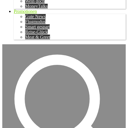
Wein doch
MoneyTalks
Promotionen
Gute News
Flugmodus
Smart gespart
Reise-Glück
Meat & Greet