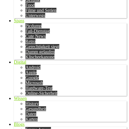
Food
Filme und Serien
Unterwegs
Spass
Picdump
Fail-Dienstag
Cute News
Retro
Gerechtigkeit siegt
Dumm gelaufen
Klischeekanone
Digital
Android
Apple
Google
Microsoft
Hardware-Test
Online-Sicherheit
Wissen
History
Gesundheit
Daten
Karten
Blogs