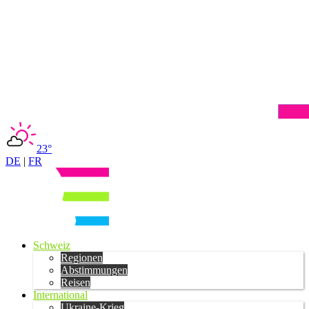
23°
DE
|
FR
Schweiz
Regionen
Abstimmungen
Reisen
International
Ukraine-Krieg