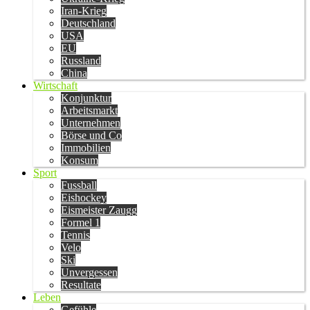
Iran-Krieg
Deutschland
USA
EU
Russland
China
Wirtschaft
Konjunktur
Arbeitsmarkt
Unternehmen
Börse und Co
Immobilien
Konsum
Sport
Fussball
Eishockey
Eismeister Zaugg
Formel 1
Tennis
Velo
Ski
Unvergessen
Resultate
Leben
Gefühle