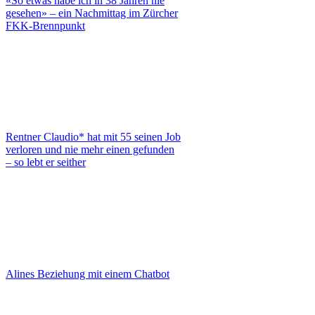
«So etwas habe ich in 38 Jahren nie
gesehen» – ein Nachmittag im Zürcher
FKK-Brennpunkt
Rentner Claudio* hat mit 55 seinen Job
verloren und nie mehr einen gefunden
– so lebt er seither
Alines Beziehung mit einem Chatbot