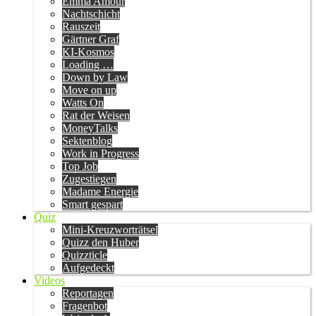
Emma Amour
Nachtschicht
Rauszeit
Gärtner Graf
KI-Kosmos
Loading …
Down by Law
Move on up
Watts On
Rat der Weisen
MoneyTalks
Sektenblog
Work in Progress
Top Job
Zugestiegen
Madame Energie
Smart gespart
Quiz
Mini-Kreuzworträtsel
Quizz den Huber
Quizzticle
Aufgedeckt
Videos
Reportagen
Fragenbot