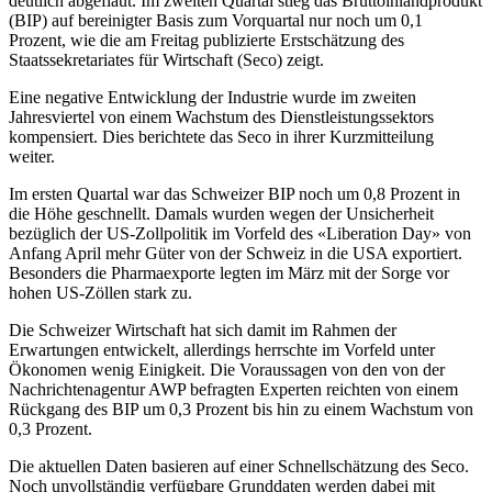
deutlich abgeflaut. Im zweiten Quartal stieg das Bruttoinlandprodukt
(BIP) auf bereinigter Basis zum Vorquartal nur noch um 0,1
Prozent, wie die am Freitag publizierte Erstschätzung des
Staatssekretariates für Wirtschaft (Seco) zeigt.
Eine negative Entwicklung der Industrie wurde im zweiten
Jahresviertel von einem Wachstum des Dienstleistungssektors
kompensiert. Dies berichtete das Seco in ihrer Kurzmitteilung
weiter.
Im ersten Quartal war das Schweizer BIP noch um 0,8 Prozent in
die Höhe geschnellt. Damals wurden wegen der Unsicherheit
bezüglich der US-Zollpolitik im Vorfeld des «Liberation Day» von
Anfang April mehr Güter von der Schweiz in die USA exportiert.
Besonders die Pharmaexporte legten im März mit der Sorge vor
hohen US-Zöllen stark zu.
Die Schweizer Wirtschaft hat sich damit im Rahmen der
Erwartungen entwickelt, allerdings herrschte im Vorfeld unter
Ökonomen wenig Einigkeit. Die Voraussagen von den von der
Nachrichtenagentur AWP befragten Experten reichten von einem
Rückgang des BIP um 0,3 Prozent bis hin zu einem Wachstum von
0,3 Prozent.
Die aktuellen Daten basieren auf einer Schnellschätzung des Seco.
Noch unvollständig verfügbare Grunddaten werden dabei mit