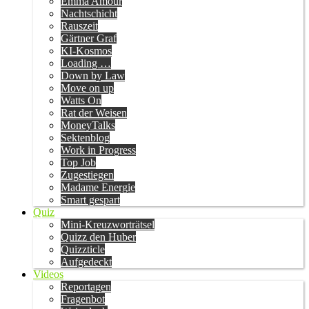
Emma Amour
Nachtschicht
Rauszeit
Gärtner Graf
KI-Kosmos
Loading …
Down by Law
Move on up
Watts On
Rat der Weisen
MoneyTalks
Sektenblog
Work in Progress
Top Job
Zugestiegen
Madame Energie
Smart gespart
Quiz
Mini-Kreuzworträtsel
Quizz den Huber
Quizzticle
Aufgedeckt
Videos
Reportagen
Fragenbot