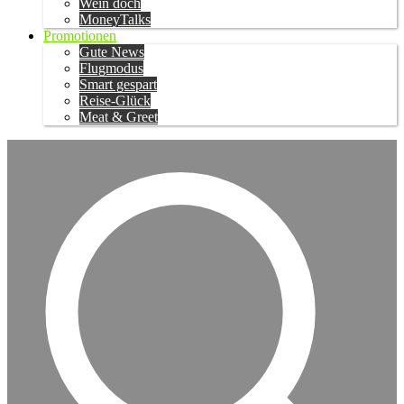
Wein doch
MoneyTalks
Promotionen
Gute News
Flugmodus
Smart gespart
Reise-Glück
Meat & Greet