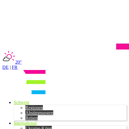
20°
DE
|
FR
Schweiz
Regionen
Abstimmungen
Reisen
International
Ukraine-Krieg