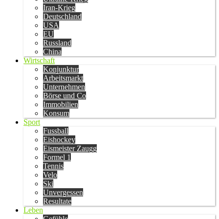
Iran-Krieg
Deutschland
USA
EU
Russland
China
Wirtschaft
Konjunktur
Arbeitsmarkt
Unternehmen
Börse und Co
Immobilien
Konsum
Sport
Fussball
Eishockey
Eismeister Zaugg
Formel 1
Tennis
Velo
Ski
Unvergessen
Resultate
Leben
Gefühle