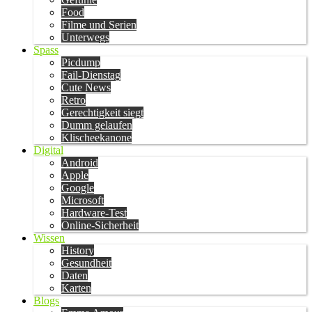
Food
Filme und Serien
Unterwegs
Spass
Picdump
Fail-Dienstag
Cute News
Retro
Gerechtigkeit siegt
Dumm gelaufen
Klischeekanone
Digital
Android
Apple
Google
Microsoft
Hardware-Test
Online-Sicherheit
Wissen
History
Gesundheit
Daten
Karten
Blogs