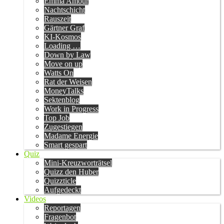
Emma Amour
Nachtschicht
Rauszeit
Gärtner Graf
KI-Kosmos
Loading …
Down by Law
Move on up
Watts On
Rat der Weisen
MoneyTalks
Sektenblog
Work in Progress
Top Job
Zugestiegen
Madame Energie
Smart gespart
Quiz
Mini-Kreuzworträtsel
Quizz den Huber
Quizzticle
Aufgedeckt
Videos
Reportagen
Fragenbot