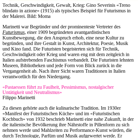
Technik, Geschwindigkeit, Gewalt, Krieg: Gino Severinis «Treno
blindato in azione» (1915) als typisches Beispiel für Futurismus in
der Malerei.
Bild: Moma
Marinetti war Begründer und der prominenteste Vertreter des
Futurismus
, einer 1909 begründeten avantgardistischen
Kunstbewegung, die den Anspruch erhob, eine neue Kultur zu
begründen, und ihre Gestalt in Kunst, Architektur, Poesie, Musik
und Kino fand. Die Futuristen begeisterten sich für Technik,
Geschwindigkeit oder Krieg und waren eng mit dem zeitgleich in
Italien aufstrebenden Faschismus verbandelt. Die Futuristen lehnten
Museen, Bibliotheken und jede Form von Blick zurück in die
Vergangenheit ab. Nach ihrer Sicht waren Traditionen in Italien
verantwortlich für den Niedergang.
«Pastaessen führt zu Faulheit, Pessimismus, nostalgischer
Untätigkeit und Neutralismus»
Filippo Marinetti
Zu diesen gehörte auch die kulinarische Tradition. Im 1930er
«Manifest der Futuristischen Küche» und im «Futuristischen
Kochbuch» von 1932 beschrieb Marinetti eine nahe Zukunft, in der
die italienische Bevölkerung ihre Nährstoffe in Pillenform zu sich
nehmen werde und Mahlzeiten zu Performance-Kunst würden, die
durch Technologie, Parfüm und Musik aufgewertet werde. Er