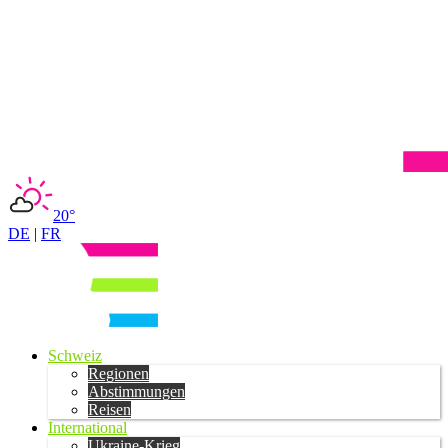
20°
DE
|
FR
Schweiz
Regionen
Abstimmungen
Reisen
International
Ukraine-Krieg