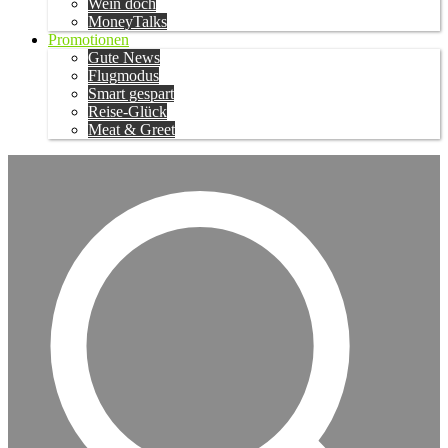
Wein doch
MoneyTalks
Promotionen
Gute News
Flugmodus
Smart gespart
Reise-Glück
Meat & Greet