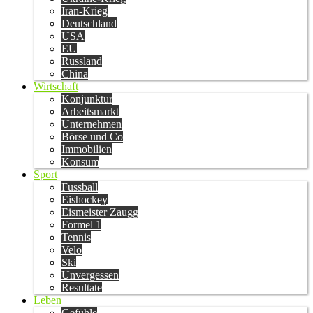
Iran-Krieg
Deutschland
USA
EU
Russland
China
Wirtschaft
Konjunktur
Arbeitsmarkt
Unternehmen
Börse und Co
Immobilien
Konsum
Sport
Fussball
Eishockey
Eismeister Zaugg
Formel 1
Tennis
Velo
Ski
Unvergessen
Resultate
Leben
Gefühle