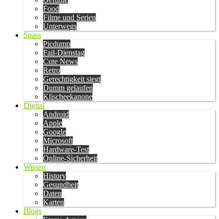
Food
Filme und Serien
Unterwegs
Spass
Picdump
Fail-Dienstag
Cute News
Retro
Gerechtigkeit siegt
Dumm gelaufen
Klischeekanone
Digital
Android
Apple
Google
Microsoft
Hardware-Test
Online-Sicherheit
Wissen
History
Gesundheit
Daten
Karten
Blogs