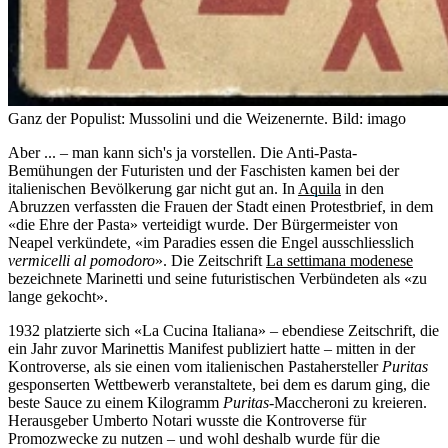
Ganz der Populist: Mussolini und die Weizenernte.
Bild: imago
Aber ... – man kann sich's ja vorstellen. Die Anti-Pasta-
Bemühungen der Futuristen und der Faschisten kamen bei der
italienischen Bevölkerung gar nicht gut an. In
Aquila
in den
Abruzzen verfassten die Frauen der Stadt einen Protestbrief, in dem
«die Ehre der Pasta» verteidigt wurde. Der Bürgermeister von
Neapel verkündete, «im Paradies essen die Engel ausschliesslich
vermicelli al pomodoro
». Die Zeitschrift
La settimana modenese
bezeichnete Marinetti und seine futuristischen Verbündeten als «zu
lange gekocht».
1932 platzierte sich «La Cucina Italiana» – ebendiese Zeitschrift, die
ein Jahr zuvor Marinettis Manifest publiziert hatte – mitten in der
Kontroverse, als sie einen vom italienischen Pastahersteller
Puritas
gesponserten Wettbewerb veranstaltete, bei dem es darum ging, die
beste Sauce zu einem Kilogramm
Puritas
-Maccheroni zu kreieren.
Herausgeber Umberto Notari wusste die Kontroverse für
Promozwecke zu nutzen – und wohl deshalb wurde für die