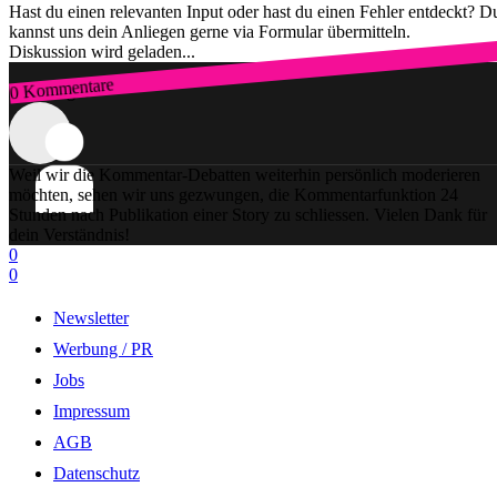
Hast du einen relevanten Input oder hast du einen Fehler entdeckt? D
kannst uns dein Anliegen gerne via Formular übermitteln.
Diskussion wird geladen...
0 Kommentare
Zum Login
Weil wir die Kommentar-Debatten weiterhin persönlich moderieren
möchten, sehen wir uns gezwungen, die Kommentarfunktion 24
Stunden nach Publikation einer Story zu schliessen. Vielen Dank für
dein Verständnis!
0
0
Newsletter
Werbung / PR
Jobs
Impressum
AGB
Datenschutz