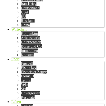
Iran-Krieg
Deutschland
USA
EU
Russland
China
Wirtschaft
Konjunktur
Arbeitsmarkt
Unternehmen
Börse und Co
Immobilien
Konsum
Sport
Fussball
Eishockey
Eismeister Zaugg
Formel 1
Tennis
Velo
Ski
Unvergessen
Resultate
Leben
Gefühle