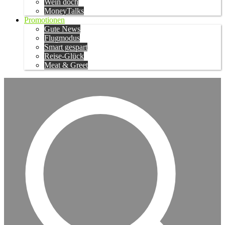
Wein doch
MoneyTalks
Promotionen
Gute News
Flugmodus
Smart gespart
Reise-Glück
Meat & Greet