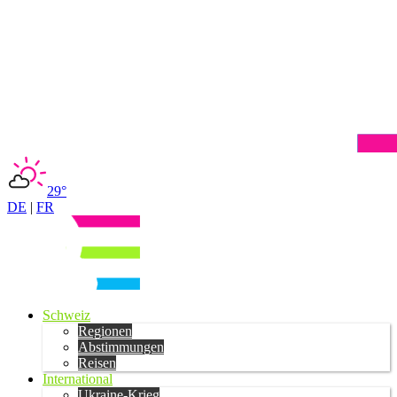
29°
DE
|
FR
Schweiz
Regionen
Abstimmungen
Reisen
International
Ukraine-Krieg