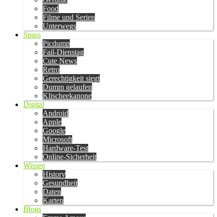
Food
Filme und Serien
Unterwegs
Spass
Picdump
Fail-Dienstag
Cute News
Retro
Gerechtigkeit siegt
Dumm gelaufen
Klischeekanone
Digital
Android
Apple
Google
Microsoft
Hardware-Test
Online-Sicherheit
Wissen
History
Gesundheit
Daten
Karten
Blogs