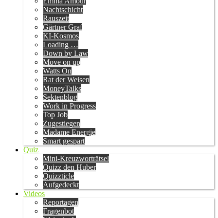
Emma Amour
Nachtschicht
Rauszeit
Gärtner Graf
KI-Kosmos
Loading …
Down by Law
Move on up
Watts On
Rat der Weisen
MoneyTalks
Sektenblog
Work in Progress
Top Job
Zugestiegen
Madame Energie
Smart gespart
Quiz
Mini-Kreuzworträtsel
Quizz den Huber
Quizzticle
Aufgedeckt
Videos
Reportagen
Fragenbot