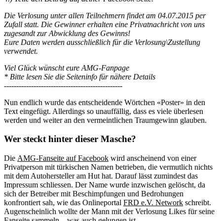
Die Verlosung unter allen Teilnehmern findet am 04.07.2015 per
Zufall statt. Die Gewinner erhalten eine Privatnachricht von uns
zugesandt zur Abwicklung des Gewinns!
Eure Daten werden ausschließlich für die Verlosung\Zustellung
verwendet.
Viel Glück wünscht eure AMG-Fanpage
* Bitte lesen Sie die Seiteninfo für nähere Details
------------------------------------------------
Nun endlich wurde das entscheidende Wörtchen «Poster» in den
Text eingefügt. Allerdings so unauffällig, dass es viele überlesen
werden und weiter an den vermeintlichen Traumgewinn glauben.
Wer steckt hinter dieser Masche?
Die
AMG-Fanseite auf Facebook
wird anscheinend von einer
Privatperson mit türkischen Namen betrieben, die vermutlich nichts
mit dem Autohersteller am Hut hat. Darauf lässt zumindest das
Impressum schliessen. Der Name wurde inzwischen gelöscht, da
sich der Betreiber mit Beschimpfungen und Bedrohungen
konfrontiert sah, wie das Onlineportal
FRD e.V. Network
schreibt.
Augenscheinlich wollte der Mann mit der Verlosung Likes für seine
Fanseite sammeln – was auch gelungen ist.