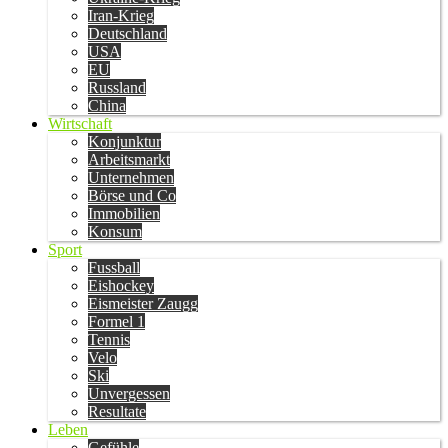
Iran-Krieg
Deutschland
USA
EU
Russland
China
Wirtschaft
Konjunktur
Arbeitsmarkt
Unternehmen
Börse und Co
Immobilien
Konsum
Sport
Fussball
Eishockey
Eismeister Zaugg
Formel 1
Tennis
Velo
Ski
Unvergessen
Resultate
Leben
Gefühle