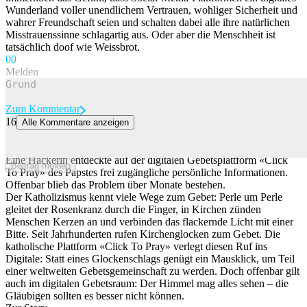
Wunderland voller unendlichem Vertrauen, wohliger Sicherheit und
wahrer Freundschaft seien und schalten dabei alle ihre natürlichen
Misstrauenssinne schlagartig aus. Oder aber die Menschheit ist
tatsächlich doof wie Weissbrot.
0
0
Melden
Zum Kommentar
16
Alle Kommentare anzeigen
Sicherheitslücke beim Papst – Gebets-App legt Daten von 700'000
Konten offen
Eine Hackerin entdeckte auf der digitalen Gebetsplattform «Click
Beitrag melden
To Pray» des Papstes frei zugängliche persönliche Informationen.
Offenbar blieb das Problem über Monate bestehen.
Der Katholizismus kennt viele Wege zum Gebet: Perle um Perle
gleitet der Rosenkranz durch die Finger, in Kirchen zünden
Menschen Kerzen an und verbinden das flackernde Licht mit einer
Bitte. Seit Jahrhunderten rufen Kirchenglocken zum Gebet. Die
katholische Plattform «Click To Pray» verlegt diesen Ruf ins
Digitale: Statt eines Glockenschlags genügt ein Mausklick, um Teil
einer weltweiten Gebetsgemeinschaft zu werden. Doch offenbar gilt
auch im digitalen Gebetsraum: Der Himmel mag alles sehen – die
Gläubigen sollten es besser nicht können.