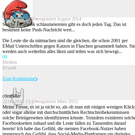
P hilip
22.06.2015 12:59
registriert August 2014
Beitrag melden
Solche Facebook schlaumeiereien gibt es doch jeden Tag. Das ist
bestimmt keine Push-Nachricht wert...
Die Leute die da mitmachen sind die gleichen, die schon 2001 per
EMail Unterschriften gegen Katzen in Flaschen gesammelt haben. Si
werden auch weiterhin alles liken und teilen was sich bewegt...
0
0
Melden
Zum Kommentar
c0rnfl4ke
22.06.2015 13:10
registriert März 2015
Beitrag melden
Meine Fresse, es ist ja nicht so, als ob man mit einigen wenigen Klick
oder sogar alleine mit durchschnittlichen Rechtschreibekenntnissen
solche Betrügerseiten identifizieren könnte. Trotzdem existieren solch
Facebookseiten zuhauf und die Leute fallen zu Tausenden darauf
herein! Ich habe das Gefühl, die meisten Facebook-Nutzer haben
immernoch das Gefühl, dass Social-Media-Plattformen ein digitales