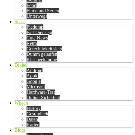
Food
Filme und Serien
Unterwegs
Spass
Picdump
Fail-Dienstag
Cute News
Retro
Gerechtigkeit siegt
Dumm gelaufen
Klischeekanone
Digital
Android
Apple
Google
Microsoft
Hardware-Test
Online-Sicherheit
Wissen
History
Gesundheit
Daten
Karten
Blogs