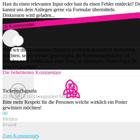
Hast du einen relevanten Input oder hast du einen Fehler entdeckt? D
kannst uns dein Anliegen gerne via Formular übermitteln.
Diskussion wird geladen...
16 Kommentare
Zum Login
Weil wir die Kommentar-Debatten weiterhin persönlich moderieren
möchten, sehen wir uns gezwungen, die Kommentarfunktion 24
Stunden nach Publikation einer Story zu schliessen. Vielen Dank für
dein Verständnis!
Die beliebtesten Kommentare
Tschentschapurla
22.06.2015 16:31
registriert Mai 2015
Bitte mehr Respekt für die Personen welche wirklich ein Poster
gewinnen möchten!
0
0
Melden
Zum Kommentar