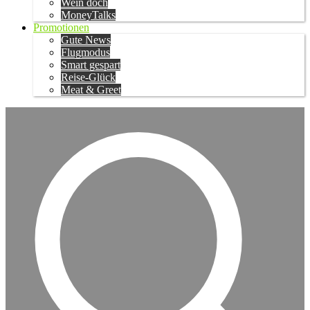
Wein doch
MoneyTalks
Promotionen
Gute News
Flugmodus
Smart gespart
Reise-Glück
Meat & Greet