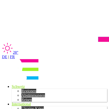
28°
DE
|
FR
Schweiz
Regionen
Abstimmungen
Reisen
International
Ukraine-Krieg