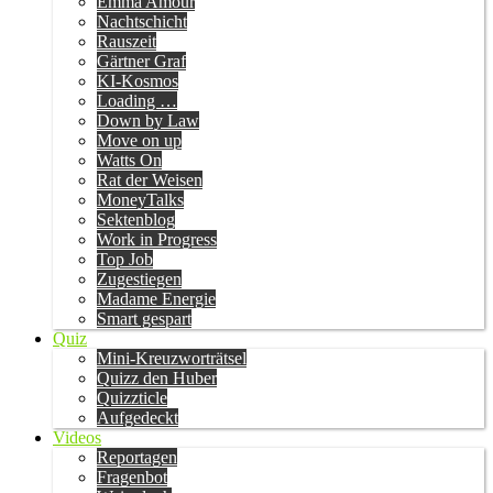
Emma Amour
Nachtschicht
Rauszeit
Gärtner Graf
KI-Kosmos
Loading …
Down by Law
Move on up
Watts On
Rat der Weisen
MoneyTalks
Sektenblog
Work in Progress
Top Job
Zugestiegen
Madame Energie
Smart gespart
Quiz
Mini-Kreuzworträtsel
Quizz den Huber
Quizzticle
Aufgedeckt
Videos
Reportagen
Fragenbot