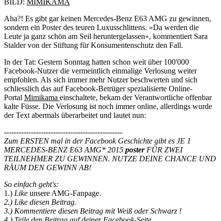
BILD:
MIMIKAMA
Aha?! Es gibt gar keinen Mercedes-Benz E63 AMG zu gewinnen,
sondern ein Poster des teuren Luxusschlittens. «Da werden die
Leute ja ganz schön am Seil heruntergelassen», kommentiert Sara
Stalder von der Stiftung für Konsumentenschutz den Fall.
In der Tat: Gestern Sonntag hatten schon weit über 100'000
Facebook-Nutzer die vermeintlich einmalige Verlosung weiter
empfohlen. Als sich immer mehr Nutzer beschwerten und sich
schliesslich das auf Facebook-Betrüger spezialisierte Online-
Portal
Mimikama
einschaltete, bekam der Verantwortliche offenbar
kalte Füsse. Die Verlosung ist noch immer online, allerdings wurde
der Text abermals überarbeitet und lautet nun:
------------------------------------------------
Zum ERSTEN mal in der Facebook Geschichte gibt es JE 1
MERCEDES-BENZ E63 AMG* 2015
poster
FÜR ZWEI
TEILNEHMER ZU GEWINNEN. NUTZE DEINE CHANCE UND
RÄUM DEN GEWINN AB!
So einfach geht's:
1.)
Like
unsere AMG-Fanpage.
2.) Like diesen Beitrag.
3.) Kommentiere diesen Beitrag mit Weiß oder Schwarz !
4.) Teile den Beitrag auf deiner Facebook-Seite.