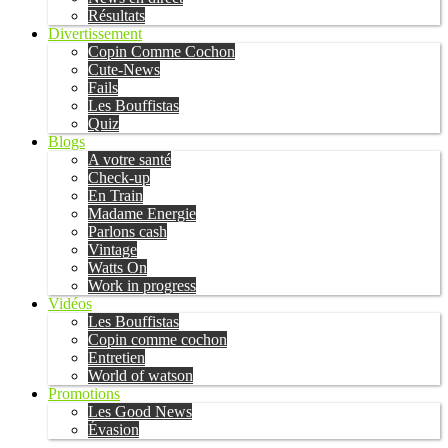
Résultats
Divertissement
Copin Comme Cochon
Cute-News
Fails
Les Bouffistas
Quiz
Blogs
A votre santé
Check-up
En Train
Madame Energie
Parlons cash
Vintage
Watts On
Work in progress
Vidéos
Les Bouffistas
Copin comme cochon
Entretien
World of watson
Promotions
Les Good News
Évasion