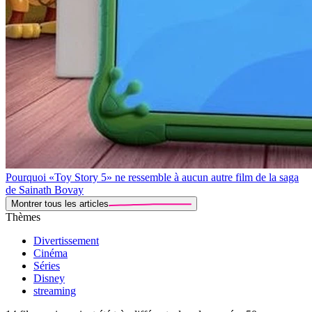
Pourquoi «Toy Story 5» ne ressemble à aucun autre film de la saga
de Sainath Bovay
Montrer tous les articles
Thèmes
Divertissement
Cinéma
Séries
Disney
streaming