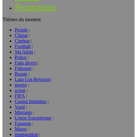
Promotions
Thèmes du moment
People
Climat
Cinéma
Football
Ski Alpin
Police
Faits divers
Fribourg
Russie
Lara Gut-Behrami
guerre
avion
FIFA
Gianni Infantino
Vaud
Migrants
Union Européenne
Espagne
Maroc
immigration