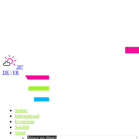
20°
DE
|
FR
Suisse
International
Economie
Société
Sport
News en direct