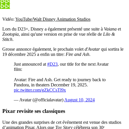
Vidéo:
YouTube/Walt Disney Animation Studios
Lors du D23+, Disney a également présenté une suite à
Vaiana
et
Zootopia
, ainsi qu'une version en prise de vue réelle de
Lilo &
Stitch
.
Grosse annonce également, le prochain volet
d'Avatar
qui sortira le
19 décembre 2025 a enfin un titre:
Fire and Ash
.
Just announced at
#D23
, our title for the next Avatar
film:
Avatar: Fire and Ash. Get ready to journey back to
Pandora, in theaters December 19, 2025.
pic.twitter.com/gZkCCsTl9x
— Avatar (@officialavatar)
August 10, 2024
Pixar revisite ses classiques
Une des grandes surprises de cet événement est venue des studios
d’animation Pixar. Alors que
Toy Story
célébrera son 30ᵉ