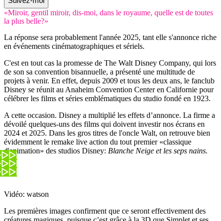
Suivez-moi
«Miroir, gentil miroir, dis-moi, dans le royaume, quelle est de toutes
la plus belle?»
La réponse sera probablement l'année 2025, tant elle s'annonce riche
en événements cinématographiques et sériels.
C'est en tout cas la promesse de The Walt Disney Company, qui lors
de son sa convention bisannuelle, a présenté une multitude de
projets à venir. En effet, depuis 2009 et tous les deux ans, le fanclub
Disney se réunit au Anaheim Convention Center en Californie pour
célébrer les films et séries emblématiques du studio fondé en 1923.
A cette occasion. Disney a multiplié les effets d’annonce. La firme a
dévoilé quelques-uns des films qui doivent investir nos écrans en
2024 et 2025. Dans les gros titres de l'oncle Walt, on retrouve bien
évidemment le remake live action du tout premier «classique
d'animation» des studios Disney:
Blanche Neige et les seps nains.
Vidéo: watson
Les premières images confirment que ce seront effectivement des
créatures magiques, puisque c’est grâce à la 3D que Simplet et ses