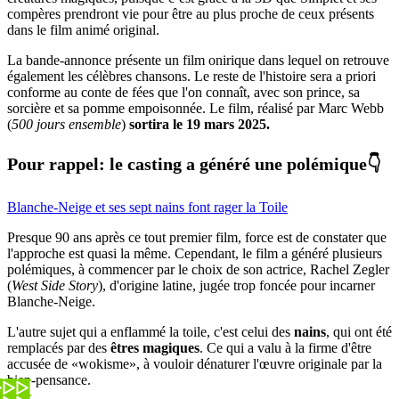
compères prendront vie pour être au plus proche de ceux présents
dans le film animé original.
La bande-annonce présente un film onirique dans lequel on retrouve
également les célèbres chansons. Le reste de l'histoire sera a priori
conforme au conte de fées que l'on connaît, avec son prince, sa
sorcière et sa pomme empoisonnée. Le film, réalisé par Marc Webb
(
500 jours ensemble
)
sortira le 19 mars 2025.
Pour rappel: le casting a généré une polémique👇
Blanche-Neige et ses sept nains font rager la Toile
Presque 90 ans après ce tout premier film, force est de constater que
l'approche est quasi la même. Cependant, le film a généré plusieurs
polémiques, à commencer par le choix de son actrice, Rachel Zegler
(
West Side Story
), d'origine latine, jugée trop foncée pour incarner
Blanche-Neige.
L'autre sujet qui a enflammé la toile, c'est celui des
nains
, qui ont été
remplacés par des
êtres magiques
. Ce qui a valu à la firme d'être
accusée de «wokisme», à vouloir dénaturer l'œuvre originale par la
bien-pensance.