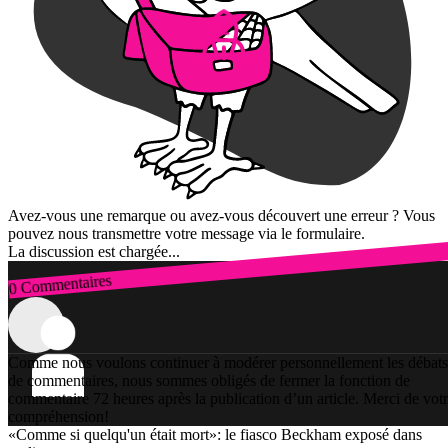
Avez-vous une remarque ou avez-vous découvert une erreur ? Vous
pouvez nous transmettre votre message via le formulaire.
La discussion est chargée...
0 Commentaires
Connexion
Comme nous voulons continuer à modérer personnellement les débats
de commentaires, nous sommes obligés de fermer la fonction de
commentaire 72 heures après la publication d’un article. Merci de vot
compréhension!
«Comme si quelqu'un était mort»: le fiasco Beckham exposé dans