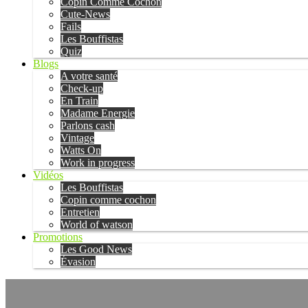
Copin Comme Cochon
Cute-News
Fails
Les Bouffistas
Quiz
Blogs
A votre santé
Check-up
En Train
Madame Energie
Parlons cash
Vintage
Watts On
Work in progress
Vidéos
Les Bouffistas
Copin comme cochon
Entretien
World of watson
Promotions
Les Good News
Évasion