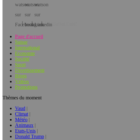
Téléchargez l’app!
Page d'accueil
Suisse
International
Economie
Société
Sport
Divertissement
Blogs
Vidéos
Promotions
Thèmes du moment
Vaud
Climat
Météo
Animaux
Etats-Unis
Donald Trump