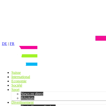
DE
|
FR
Suisse
International
Economie
Société
Sport
News en direct
Résultats
Divertissement