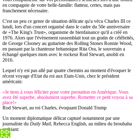
en compagnie de votre belle-famille: flatteur, certes, mais pas
franchement nécessaire.
C'est un peu ce genre de situation délicate qu'a vécu Charles III ce
lundi, lors d'un concert organisé dans le cadre du 50e anniversaire
de «The King's Trust», organisme de bienfaisance qu'il a créé en
1976. Alors que l'évènement rassemblait tout un gratin de célébrités,
de George Clooney au guitariste des Rolling Stones Ronnie Wood,
en passant par la chanteuse britannique Rita Ora, le souverain a
échangé quelques mots avec le rockeur Rod Stewart, anobli en
2016.
Lequel n'y est pas allé par quatre chemins au moment d'évoquer le
récent voyage d'Etat du roi aux Etats-Unis, chez le président
américain:
«Je tiens à vous féliciter pour votre prestation en Amérique. Vous
avez été superbe, absolument superbe. Remettre ce petit voyou à sa
place!»
Rod Stewart, au roi Charles, évoquant Donald Trump
Un moment diplomatique délicat capturé notamment par une
journaliste du
Daily Mail
, Rebecca English, au milieu du brouhaha
ambiant: