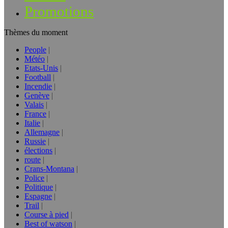
Promotions
Thèmes du moment
People
Météo
Etats-Unis
Football
Incendie
Genève
Valais
France
Italie
Allemagne
Russie
élections
route
Crans-Montana
Police
Politique
Espagne
Trail
Course à pied
Best of watson