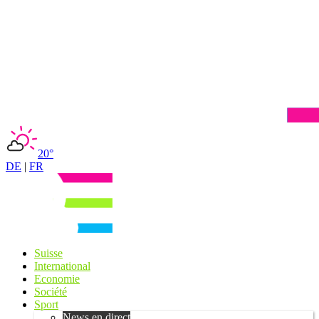
20°
DE
|
FR
Suisse
International
Economie
Société
Sport
News en direct