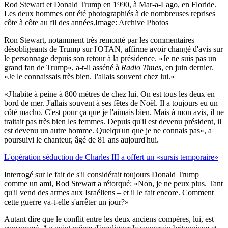
Rod Stewart et Donald Trump en 1990, à Mar-a-Lago, en Floride.
Les deux hommes ont été photographiés à de nombreuses reprises
côte à côte au fil des années.
Image: Archive Photos
Ron Stewart, notamment très remonté par les commentaires
désobligeants de Trump sur l'OTAN, affirme avoir changé d'avis sur
le personnage depuis son retour à la présidence. «Je ne suis pas un
grand fan de Trump», a-t-il asséné à
Radio Times
, en juin dernier.
«Je le connaissais très bien. J'allais souvent chez lui.»
«J'habite à peine à 800 mètres de chez lui. On est tous les deux en
bord de mer. J'allais souvent à ses fêtes de Noël. Il a toujours eu un
côté macho. C'est pour ça que je l'aimais bien. Mais à mon avis, il ne
traitait pas très bien les femmes. Depuis qu'il est devenu président, il
est devenu un autre homme. Quelqu'un que je ne connais pas», a
poursuivi le chanteur, âgé de 81 ans aujourd'hui.
L'opération séduction de Charles III a offert un «sursis temporaire»
Interrogé sur le fait de s'il considérait toujours Donald Trump
comme un ami, Rod Stewart a rétorqué: «Non, je ne peux plus. Tant
qu'il vend des armes aux Israéliens – et il le fait encore. Comment
cette guerre va-t-elle s'arrêter un jour?»
Autant dire que le conflit entre les deux anciens compères, lui, est