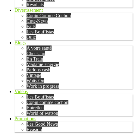
Résultats
Divertissement
Copin Comme Cochon
Cute-News
Fails
Les Bouffistas
Quiz
Blogs
A votre santé
Check-up
En Train
Madame Energie
Parlons cash
Vintage
Watts On
Work in progress
Vidéos
Les Bouffistas
Copin comme cochon
Entretien
World of watson
Promotions
Les Good News
Évasion