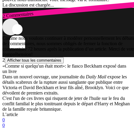
La discussion est chargée...
2 Commentaires
Connexion
Comme nous voulons continuer à modérer personnellement les débats
de commentaires, nous sommes obligés de fermer la fonction de
commentaire 72 heures après la publication d’un article. Merci de vot
compréhension!
2
Afficher tous les commentaires
«Comme si quelqu'un était mort»: le fiasco Beckham exposé dans
un livre
Dans un nouvel ouvrage, une journaliste du
Daily Mail
expose les
détails scabreux de la rupture aussi sanglante que publique entre
Victoria et David Beckham et leur fils aîné, Brooklyn. Voici ce que
dévoilent de premiers extraits.
C'est l'un de ces livres qui risquent de jeter de l'huile sur le feu du
conflit familial le plus tonitruant depuis le départ d'Harry et Meghan
de la famille royale britannique.
L’article
0
0