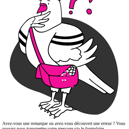
Avez-vous une remarque ou avez-vous découvert une erreur ? Vous
pouvez nous transmettre votre message via le formulaire.