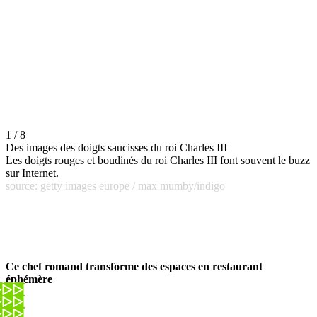
1 / 8
Des images des doigts saucisses du roi Charles III
Les doigts rouges et boudinés du roi Charles III font souvent le buzz
sur Internet.
source: getty images europe / max mumby/indigo
Ce chef romand transforme des espaces en restaurant
éphémère