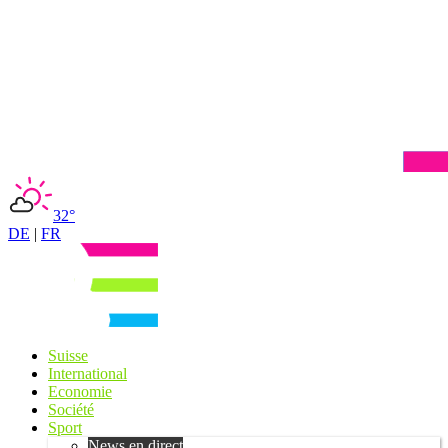
32°
DE
|
FR
Suisse
International
Economie
Société
Sport
News en direct