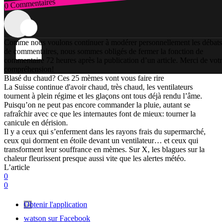
0 Commentaires
Connexion
Comme nous voulons continuer à modérer personnellement les débats
de commentaires, nous sommes obligés de fermer la fonction de
commentaire 72 heures après la publication d’un article. Merci de vot
compréhension!
Blasé du chaud? Ces 25 mèmes vont vous faire rire
La Suisse continue d'avoir chaud, très chaud, les ventilateurs
tournent à plein régime et les glaçons ont tous déjà rendu l’âme.
Puisqu’on ne peut pas encore commander la pluie, autant se
rafraîchir avec ce que les internautes font de mieux: tourner la
canicule en dérision.
Il y a ceux qui s’enferment dans les rayons frais du supermarché,
ceux qui dorment en étoile devant un ventilateur… et ceux qui
transforment leur souffrance en mèmes. Sur X, les blagues sur la
chaleur fleurissent presque aussi vite que les alertes météo.
L’article
0
0
Obtenir l'application
watson sur Facebook