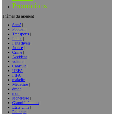
Promotions
Thèmes du moment
Santé
Football
Transports
Police
Faits divers
Justice
Crime
Accident
voiture
Canicule
UEFA
FIFA
maladie
Médecine
drone
mort
secheresse
Gianni Infantino
Etats-Unis
Politique