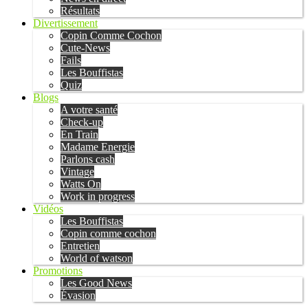
Résultats
Divertissement
Copin Comme Cochon
Cute-News
Fails
Les Bouffistas
Quiz
Blogs
A votre santé
Check-up
En Train
Madame Energie
Parlons cash
Vintage
Watts On
Work in progress
Vidéos
Les Bouffistas
Copin comme cochon
Entretien
World of watson
Promotions
Les Good News
Évasion