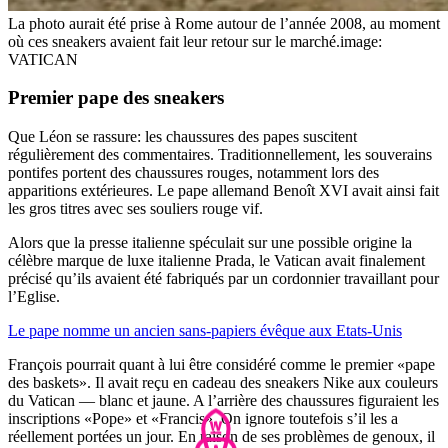
La photo aurait été prise à Rome autour de l’année 2008, au moment
où ces sneakers avaient fait leur retour sur le marché.
image:
VATICAN
Premier pape des sneakers
Que Léon se rassure: les chaussures des papes suscitent
régulièrement des commentaires. Traditionnellement, les souverains
pontifes portent des chaussures rouges, notamment lors des
apparitions extérieures. Le pape allemand Benoît XVI avait ainsi fait
les gros titres avec ses souliers rouge vif.
Alors que la presse italienne spéculait sur une possible origine la
célèbre marque de luxe italienne Prada, le Vatican avait finalement
précisé qu’ils avaient été fabriqués par un cordonnier travaillant pour
l’Eglise.
Le pape nomme un ancien sans-papiers évêque aux Etats-Unis
François pourrait quant à lui être considéré comme le premier «pape
des baskets». Il avait reçu en cadeau des sneakers Nike aux couleurs
du Vatican — blanc et jaune. A l’arrière des chaussures figuraient les
inscriptions «Pope» et «Francis». On ignore toutefois s’il les a
réellement portées un jour. En raison de ses problèmes de genoux, il