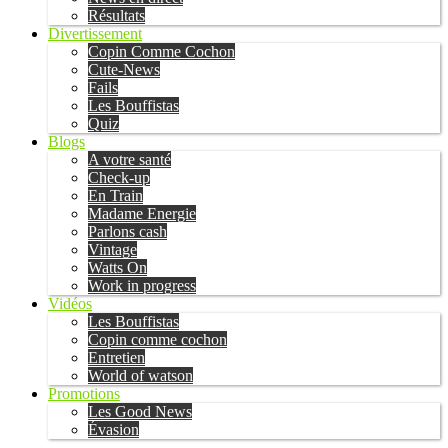
Résultats
Divertissement
Copin Comme Cochon
Cute-News
Fails
Les Bouffistas
Quiz
Blogs
A votre santé
Check-up
En Train
Madame Energie
Parlons cash
Vintage
Watts On
Work in progress
Vidéos
Les Bouffistas
Copin comme cochon
Entretien
World of watson
Promotions
Les Good News
Évasion