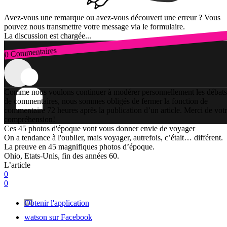
Avez-vous une remarque ou avez-vous découvert une erreur ? Vous
pouvez nous transmettre votre message via le formulaire.
La discussion est chargée...
0 Commentaires
Connexion
Comme nous voulons continuer à modérer personnellement les débats
de commentaires, nous sommes obligés de fermer la fonction de
commentaire 72 heures après la publication d’un article. Merci de vot
compréhension!
Ces 45 photos d'époque vont vous donner envie de voyager
On a tendance à l'oublier, mais voyager, autrefois, c’était… différent.
La preuve en 45 magnifiques photos d’époque.
Ohio, Etats-Unis, fin des années 60.
L’article
0
0
Obtenir l'application
watson sur Facebook