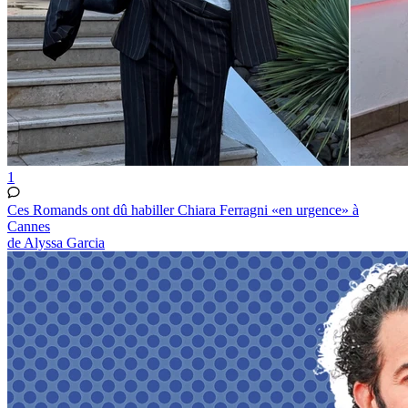
1
Ces Romands ont dû habiller Chiara Ferragni «en urgence» à
Cannes
de Alyssa Garcia