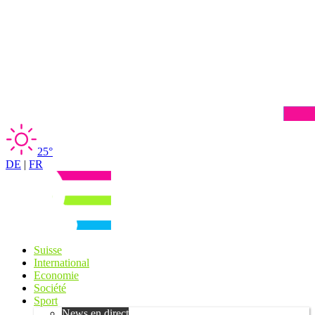
25°
DE
|
FR
Suisse
International
Economie
Société
Sport
News en direct