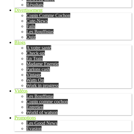
Résultats
Divertissement
Copin Comme Cochon
Cute-News
Fails
Les Bouffistas
Quiz
Blogs
A votre santé
Check-up
En Train
Madame Energie
Parlons cash
Vintage
Watts On
Work in progress
Vidéos
Les Bouffistas
Copin comme cochon
Entretien
World of watson
Promotions
Les Good News
Évasion