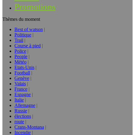
Promotions
Thèmes du moment
Best of watson
Politique
Trail
Course à pied
Police
People
Météo
Etats-Unis
Football
Genève
Valais
France
Espagne
Italie
Allemagne
Russie
élections
route
Crans-Montana
Incendie