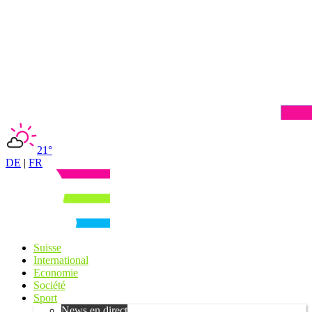
21°
DE
|
FR
Suisse
International
Economie
Société
Sport
News en direct