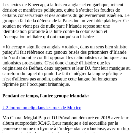
Les textes de Kneecap, à la fois en anglais et en gaélique, mêlent
dérision et manifestes politiques, quitte à s’attirer les foudres de
certains conservateurs et des soutiens du gouvernement israélien. Le
groupe a fait de la défense de la Palestine un véritable plaidoyer. Ce
soutien ne vient pas de nulle part: l’Irlande repose sur une
identification profonde à la lutte contre la colonisation et
l’occupation militaire qui ont marqué son histoire.
« Kneecap » signifie en anglais « rotule», dans un sens bien sinistre,
puisqu’il fait référence aux genoux brisés des prisonniers d’Irlande
du Nord durant le conflit opposant les nationalistes catholiques aux
unionistes protestants. C'est donc chargé d'histoire que les
originaires de Belfast, deux rappeurs et leur DJ, font leur musique au
carrefour du rap et du punk. Le fait d'intégrer la langue géalique
n'est d'ailleurs pas anodin, puisque cette langue fut longtemps
réprimée par l’occupant britannique.
Pendant ce temps, l'autre groupe irlandais:
U2 tourne un clip dans les rues de Mexico
Mo Chara, Móglaí Bap et DJ Próvaí ont démarré en 2018 avec leur
album autoproduit
3CAG
. Leur musique a été accueillie par la
jeunesse comme un hymne à l’indépendance irlandaise, avec un hip-