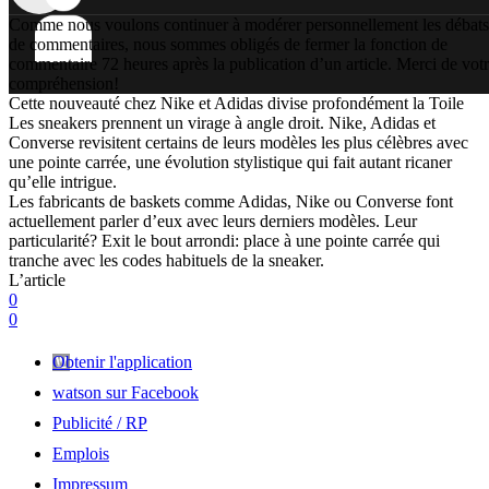
Comme nous voulons continuer à modérer personnellement les débats
de commentaires, nous sommes obligés de fermer la fonction de
commentaire 72 heures après la publication d’un article. Merci de vot
compréhension!
Cette nouveauté chez Nike et Adidas divise profondément la Toile
Les sneakers prennent un virage à angle droit. Nike, Adidas et
Converse revisitent certains de leurs modèles les plus célèbres avec
une pointe carrée, une évolution stylistique qui fait autant ricaner
qu’elle intrigue.
Les fabricants de baskets comme Adidas, Nike ou Converse font
actuellement parler d’eux avec leurs derniers modèles. Leur
particularité? Exit le bout arrondi: place à une pointe carrée qui
tranche avec les codes habituels de la sneaker.
L’article
0
0
Obtenir l'application
watson sur Facebook
Publicité / RP
Emplois
Impressum