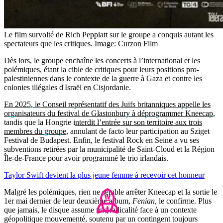
Le film survolté de Rich Peppiatt sur le groupe a conquis autant les
spectateurs que les critiques.
Image: Curzon Film
Dès lors, le groupe enchaîne les concerts à l’international et les
polémiques, étant la cible de critiques pour leurs positions pro-
palestiniennes dans le contexte de la guerre à Gaza et contre les
colonies illégales d'Israël en Cisjordanie.
En 2025, le Conseil représentatif des Juifs britanniques appelle les
organisateurs du festival de Glastonbury à déprogrammer Kneecap
,
tandis que la Hongrie i
nterdit l’entrée sur son territoire aux trois
membres du groupe
, annulant de facto leur participation au Sziget
Festival de Budapest. Enfin, le festival Rock en Seine a vu ses
subventions retirées par la municipalité de Saint-Cloud et la Région
Île-de-France pour avoir programmé le trio irlandais.
Taylor Swift devient la plus jeune femme à recevoir cet honneur
Malgré les polémiques, rien ne semble arrêter Kneecap et la sortie le
1er mai dernier de leur deuxième album,
Fenian,
le confirme. Plus
que jamais, le disque assume une radicalité face à un contexte
géopolitique mouvementé, soutenu par un contingent toujours