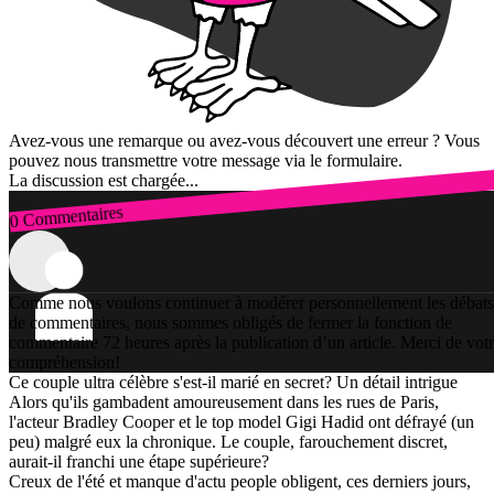
Avez-vous une remarque ou avez-vous découvert une erreur ? Vous
pouvez nous transmettre votre message via le formulaire.
La discussion est chargée...
0 Commentaires
Connexion
Comme nous voulons continuer à modérer personnellement les débats
de commentaires, nous sommes obligés de fermer la fonction de
commentaire 72 heures après la publication d’un article. Merci de vot
compréhension!
Ce couple ultra célèbre s'est-il marié en secret? Un détail intrigue
Alors qu'ils gambadent amoureusement dans les rues de Paris,
l'acteur Bradley Cooper et le top model Gigi Hadid ont défrayé (un
peu) malgré eux la chronique. Le couple, farouchement discret,
aurait-il franchi une étape supérieure?
Creux de l'été et manque d'actu people obligent, ces derniers jours,