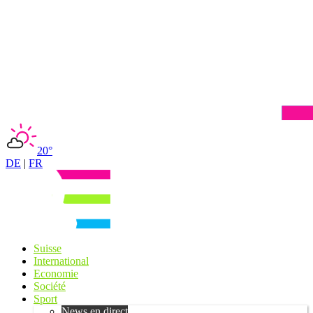
20°
DE
|
FR
Suisse
International
Economie
Société
Sport
News en direct