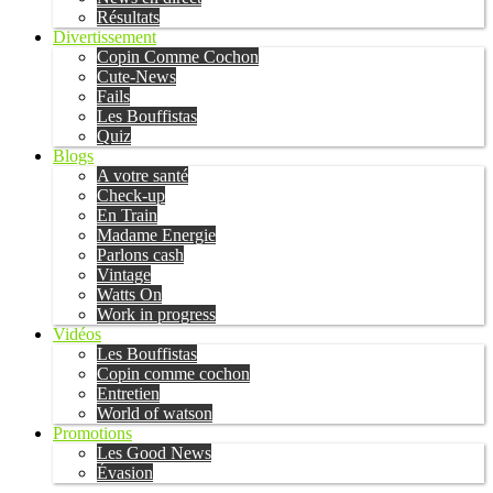
Résultats
Divertissement
Copin Comme Cochon
Cute-News
Fails
Les Bouffistas
Quiz
Blogs
A votre santé
Check-up
En Train
Madame Energie
Parlons cash
Vintage
Watts On
Work in progress
Vidéos
Les Bouffistas
Copin comme cochon
Entretien
World of watson
Promotions
Les Good News
Évasion