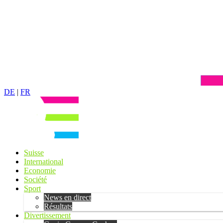
DE
|
FR
Suisse
International
Economie
Société
Sport
News en direct
Résultats
Divertissement