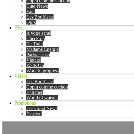
Copin Comme Cochon
Cute-News
Fails
Les Bouffistas
Quiz
Blogs
A votre santé
Check-up
En Train
Madame Energie
Parlons cash
Vintage
Watts On
Work in progress
Vidéos
Les Bouffistas
Copin comme cochon
Entretien
World of watson
Promotions
Les Good News
Évasion