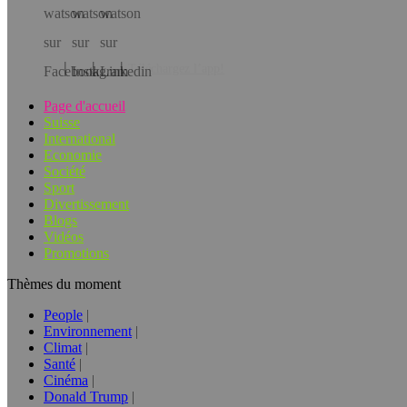
Téléchargez l’app!
Page d'accueil
Suisse
International
Economie
Société
Sport
Divertissement
Blogs
Vidéos
Promotions
Thèmes du moment
People
Environnement
Climat
Santé
Cinéma
Donald Trump