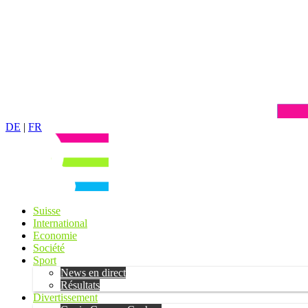
DE
|
FR
Suisse
International
Economie
Société
Sport
News en direct
Résultats
Divertissement