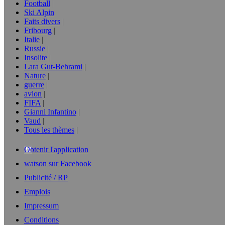
Football
Ski Alpin
Faits divers
Fribourg
Italie
Russie
Insolite
Lara Gut-Behrami
Nature
guerre
avion
FIFA
Gianni Infantino
Vaud
Tous les thèmes
Obtenir l'application
watson sur Facebook
Publicité / RP
Emplois
Impressum
Conditions