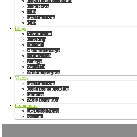
Copin Comme Cochon
Cute-News
Fails
Les Bouffistas
Quiz
Blogs
A votre santé
Check-up
En Train
Madame Energie
Parlons cash
Vintage
Watts On
Work in progress
Vidéos
Les Bouffistas
Copin comme cochon
Entretien
World of watson
Promotions
Les Good News
Évasion