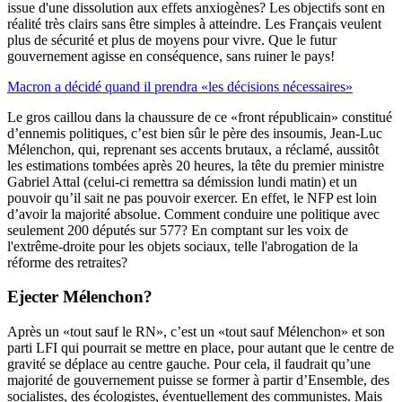
issue d'une dissolution aux effets anxiogènes? Les objectifs sont en
réalité très clairs sans être simples à atteindre. Les Français veulent
plus de sécurité et plus de moyens pour vivre. Que le futur
gouvernement agisse en conséquence, sans ruiner le pays!
Macron a décidé quand il prendra «les décisions nécessaires»
Le gros caillou dans la chaussure de ce «front républicain» constitué
d’ennemis politiques, c’est bien sûr le père des insoumis, Jean-Luc
Mélenchon, qui, reprenant ses accents brutaux, a réclamé, aussitôt
les estimations tombées après 20 heures, la tête du premier ministre
Gabriel Attal (celui-ci remettra sa démission lundi matin) et un
pouvoir qu’il sait ne pas pouvoir exercer. En effet, le NFP est loin
d’avoir la majorité absolue. Comment conduire une politique avec
seulement 200 députés sur 577? En comptant sur les voix de
l'extrême-droite pour les objets sociaux, telle l'abrogation de la
réforme des retraites?
Ejecter Mélenchon?
Après un «tout sauf le RN», c’est un «tout sauf Mélenchon» et son
parti LFI qui pourrait se mettre en place, pour autant que le centre de
gravité se déplace au centre gauche. Pour cela, il faudrait qu’une
majorité de gouvernement puisse se former à partir d’Ensemble, des
socialistes, des écologistes, éventuellement des communistes. Mais