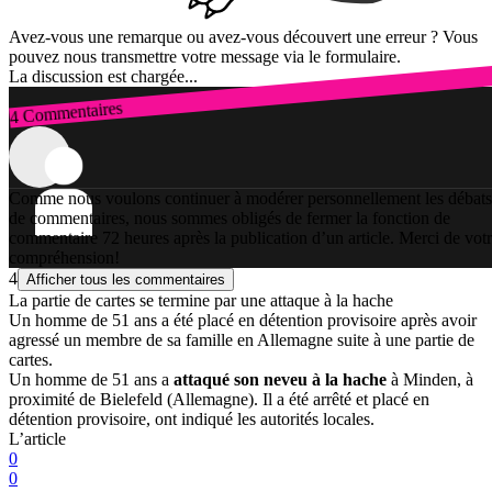
Avez-vous une remarque ou avez-vous découvert une erreur ? Vous
pouvez nous transmettre votre message via le formulaire.
La discussion est chargée...
4 Commentaires
Connexion
Comme nous voulons continuer à modérer personnellement les débats
de commentaires, nous sommes obligés de fermer la fonction de
commentaire 72 heures après la publication d’un article. Merci de vot
compréhension!
4
Afficher tous les commentaires
La partie de cartes se termine par une attaque à la hache
Un homme de 51 ans a été placé en détention provisoire après avoir
agressé un membre de sa famille en Allemagne suite à une partie de
cartes.
Un homme de 51 ans a
attaqué son neveu à la hache
à Minden, à
proximité de Bielefeld (Allemagne). Il a été arrêté et placé en
détention provisoire, ont indiqué les autorités locales.
L’article
0
0