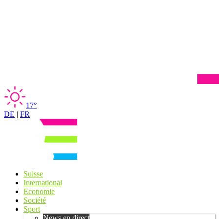
17°
DE
|
FR
Suisse
International
Economie
Société
Sport
News en direct