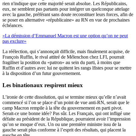
rien n'indique que cette majorité serait absolue. Les Républicains,
eux, ne semblent pas partants pour intégrer un quelconque attelage
avec la gauche, préférant sans doute reconstituer leurs forces, afin de
se poser en alternative «républicaine» au RN en vue de prochaines
échéances.
«La démission d’Emmanuel Macron est une option qu’on ne peut
pas exclure»
La réélection, qui s’annonçait difficile, mais finalement acquise, de
François Ruffin, le rival attitré de Mélenchon chez LFI, pourrait
fragiliser la position du «patron» au sein du parti, à moins que
Ruffin et d’autres avec lui ne quittent les rangs lfistes pour se mettre
à la disposition d’un futur gouvernement.
Les binationaux respirent mieux
L’ironie de cette dissolution, qui se termine mieux qu’elle n’avait
commencé si l’on se place d’un point de vue anti-RN, serait que le
camp Macron rempile à la tête du gouvernement en parti pivot.
Serait-ce une bonne idée? Pas sûr. Les Français, qui ont infligé une
défaite au président de la République, pourraient avoir l’impression
qu’on se moque d’eux. Un ou une première ministre issu de la
gauche serait plus conforme à l’esprit des résultats, qui placent la
gauche en tête.