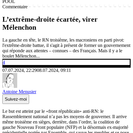
POOL
Commentaire
L’extrême-droite écartée, virer
Mélenchon
La gauche en tête, le RN troisième, les macroniens en parti pivot:
l'extrême-droite battue, il s'agit à présent de former un gouvernement
qui réponde aux attentes – connues – des Français. Mais il y a le
boulet Mélenchon...
4
07.07.2024, 22:29
08.07.2024, 09:11
Antoine Menusier
Suivez-moi
Le but est atteint par le «front républicain» anti-RN: le
Rassemblement national n’a pas les moyens de gouverner. Il arrive
même troisième en sièges, derrière, dans l’ordre, la coalition de
gauche Nouveau Front populaire (NFP) et la désormais ex-majorité
présidentielle portée par Ensemble, qui sauve les meubles et se pose