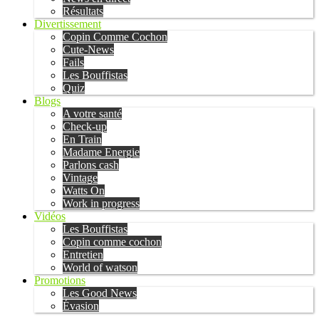
Résultats
Divertissement
Copin Comme Cochon
Cute-News
Fails
Les Bouffistas
Quiz
Blogs
A votre santé
Check-up
En Train
Madame Energie
Parlons cash
Vintage
Watts On
Work in progress
Vidéos
Les Bouffistas
Copin comme cochon
Entretien
World of watson
Promotions
Les Good News
Évasion