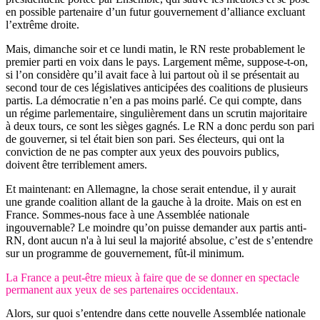
en possible partenaire d’un futur gouvernement d’alliance excluant
l’extrême droite.
Mais, dimanche soir et ce lundi matin, le RN reste probablement le
premier parti en voix dans le pays. Largement même, suppose-t-on,
si l’on considère qu’il avait face à lui partout où il se présentait au
second tour de ces législatives anticipées des coalitions de plusieurs
partis. La démocratie n’en a pas moins parlé. Ce qui compte, dans
un régime parlementaire, singulièrement dans un scrutin majoritaire
à deux tours, ce sont les sièges gagnés. Le RN a donc perdu son pari
de gouverner, si tel était bien son pari. Ses électeurs, qui ont la
conviction de ne pas compter aux yeux des pouvoirs publics,
doivent être terriblement amers.
Et maintenant: en Allemagne, la chose serait entendue, il y aurait
une grande coalition allant de la gauche à la droite. Mais on est en
France. Sommes-nous face à une Assemblée nationale
ingouvernable? Le moindre qu’on puisse demander aux partis anti-
RN, dont aucun n'a à lui seul la majorité absolue, c’est de s’entendre
sur un programme de gouvernement, fût-il minimum.
La France a peut-être mieux à faire que de se donner en spectacle
permanent aux yeux de ses partenaires occidentaux.
Alors, sur quoi s’entendre dans cette nouvelle Assemblée nationale