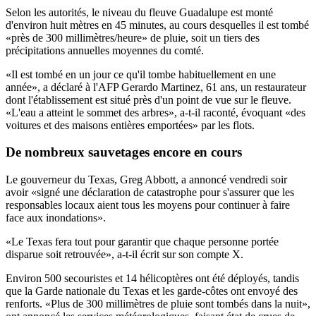
Selon les autorités, le niveau du fleuve Guadalupe est monté
d'environ huit mètres en 45 minutes, au cours desquelles il est tombé
«près de 300 millimètres/heure» de pluie, soit un tiers des
précipitations annuelles moyennes du comté.
«Il est tombé en un jour ce qu'il tombe habituellement en une
année», a déclaré à l'AFP Gerardo Martinez, 61 ans, un restaurateur
dont l'établissement est situé près d'un point de vue sur le fleuve.
«L'eau a atteint le sommet des arbres», a-t-il raconté, évoquant «des
voitures et des maisons entières emportées» par les flots.
De nombreux sauvetages encore en cours
Le gouverneur du Texas, Greg Abbott, a annoncé vendredi soir
avoir «signé une déclaration de catastrophe pour s'assurer que les
responsables locaux aient tous les moyens pour continuer à faire
face aux inondations».
«Le Texas fera tout pour garantir que chaque personne portée
disparue soit retrouvée», a-t-il écrit sur son compte X.
Environ 500 secouristes et 14 hélicoptères ont été déployés, tandis
que la Garde nationale du Texas et les garde-côtes ont envoyé des
renforts. «Plus de 300 millimètres de pluie sont tombés dans la nuit»,