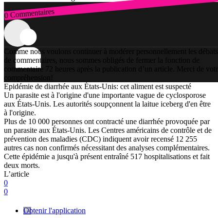
0 Commentaires
Connexion
Comme nous voulons continuer à modérer personnellement les débats
de commentaires, nous sommes obligés de fermer la fonction de
commentaire 72 heures après la publication d’un article. Merci de vot
compréhension!
Epidémie de diarrhée aux États-Unis: cet aliment est suspecté
Un parasite est à l'origine d'une importante vague de cyclosporose
aux États-Unis. Les autorités soupçonnent la laitue iceberg d'en être
à l'origine.
Plus de 10 000 personnes ont contracté une diarrhée provoquée par
un parasite aux États-Unis. Les Centres américains de contrôle et de
prévention des maladies (CDC) indiquent avoir recensé 12 255
autres cas non confirmés nécessitant des analyses complémentaires.
Cette épidémie a jusqu'à présent entraîné 517 hospitalisations et fait
deux morts.
L’article
0
0
Obtenir l'application