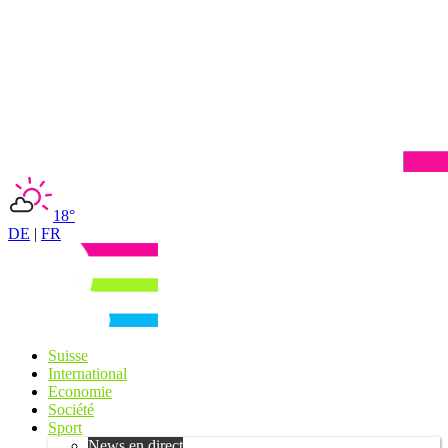
18°
DE
|
FR
Suisse
International
Economie
Société
Sport
News en direct