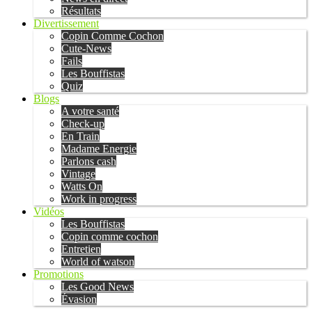
Résultats
Divertissement
Copin Comme Cochon
Cute-News
Fails
Les Bouffistas
Quiz
Blogs
A votre santé
Check-up
En Train
Madame Energie
Parlons cash
Vintage
Watts On
Work in progress
Vidéos
Les Bouffistas
Copin comme cochon
Entretien
World of watson
Promotions
Les Good News
Évasion