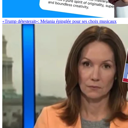
«Trump détesterait»: Melania épinglée pour ses choix musicaux