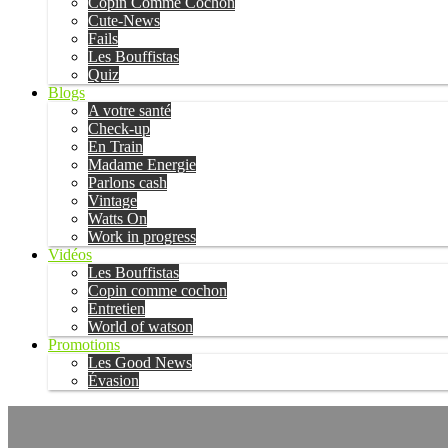
Copin Comme Cochon
Cute-News
Fails
Les Bouffistas
Quiz
Blogs
A votre santé
Check-up
En Train
Madame Energie
Parlons cash
Vintage
Watts On
Work in progress
Vidéos
Les Bouffistas
Copin comme cochon
Entretien
World of watson
Promotions
Les Good News
Évasion