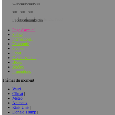
Téléchargez l’app!
Page d'accueil
Suisse
International
Economie
Société
Sport
Divertissement
Blogs
Vidéos
Promotions
Thèmes du moment
Vaud
Climat
Météo
Animaux
Etats-Unis
Donald Trump