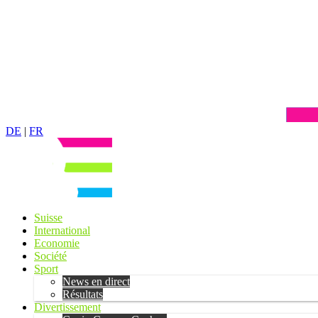
DE
|
FR
Suisse
International
Economie
Société
Sport
News en direct
Résultats
Divertissement