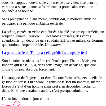
sous les nappes et que la salle commence à se vider, il se penche
vers son assiette, plante sa fourchette, et porte calmement une
bouchée à sa bouche.
Sans précipitation. Sans même, semble-t-il, la moindre envie de
participer à la panique ambiante générale.
La scène, captée en vidéo et diffusée à la télé, est presque irréelle, un
soupçon lunaire. Derrière lui, des tables dressées, des verres
abandonnés, un décor de gala soudain figé. Et au milieu, cet homme
qui continue, imperturbable.
Unbothered.
La porte-parole de Trump a-t-elle prédit les coups de feu?
Son identité circule, sans être confirmée pour l’heure. Mais peu
importe qui il est, il y a, dans cette image, un décalage, quelque
chose d’un peu absurde, forcément.
Un soupçon de flegme, peut-être. Ou une forme très personnelle de
gestion du stress. Ou encore, le refus de laisser un imprévu, même
lorsqu’il s’agit d’un homme armé prêt à en découdre, gâcher un
dîner. Et, d’une certaine manière, c’est presque admirable.
L'actu internationale jour et nuit