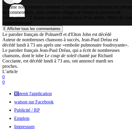
Comme nous voulons continuer à modérer personnellement les débats
de commentaires, nous sommes obligés de fermer la fonction de
commentaire 72 heures après la publication d’un article. Merci de vot
compréhension!
3
Afficher tous les commentaires
Le parolier français de Polnareff et d'Elton John est décédé
Auteur de nombreuses chansons à succès, Jean-Paul Dréau est
décédé lundi à 73 ans après une «embolie pulmonaire foudroyante».
Le parolier français Jean-Paul Dréau, qui a écrit de nombreuses
chansons, dont le tube
Le coup de soleil
chanté par Richard
Cocciante, est décédé lundi à 73 ans, ont annoncé mardi ses
proches.
L’article
0
0
Obtenir l'application
watson sur Facebook
Publicité / RP
Emplois
Impressum