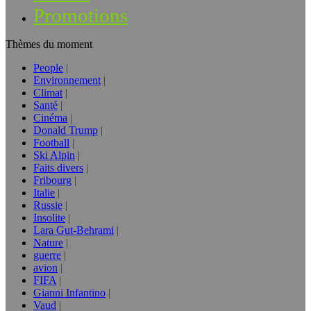
Promotions
Thèmes du moment
People
Environnement
Climat
Santé
Cinéma
Donald Trump
Football
Ski Alpin
Faits divers
Fribourg
Italie
Russie
Insolite
Lara Gut-Behrami
Nature
guerre
avion
FIFA
Gianni Infantino
Vaud