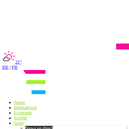
21°
DE
|
FR
Suisse
International
Economie
Société
Sport
News en direct