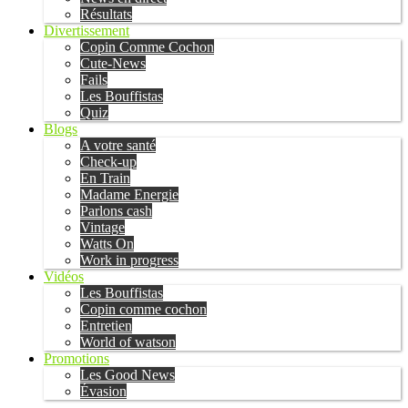
Résultats
Divertissement
Copin Comme Cochon
Cute-News
Fails
Les Bouffistas
Quiz
Blogs
A votre santé
Check-up
En Train
Madame Energie
Parlons cash
Vintage
Watts On
Work in progress
Vidéos
Les Bouffistas
Copin comme cochon
Entretien
World of watson
Promotions
Les Good News
Évasion