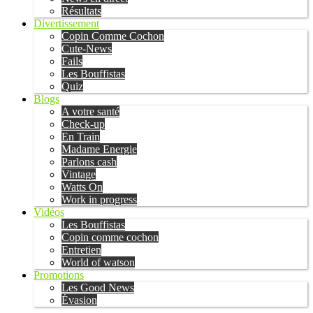
Résultats
Divertissement
Copin Comme Cochon
Cute-News
Fails
Les Bouffistas
Quiz
Blogs
A votre santé
Check-up
En Train
Madame Energie
Parlons cash
Vintage
Watts On
Work in progress
Vidéos
Les Bouffistas
Copin comme cochon
Entretien
World of watson
Promotions
Les Good News
Évasion