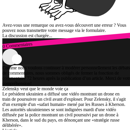
Avez-vous une remarque ou avez-vous découvert une erreur ? Vous
pouvez nous transmettre votre message via le formulaire.
La discussion est chargée...
0 Commentaires
Connexion
Comme nous voulons continuer à modérer personnellement les débats
de commentaires, nous sommes obligés de fermer la fonction de
commentaire 72 heures après la publication d’un article. Merci de vot
compréhension!
Zelensky veut que le monde voie ça
Le président ukrainien a diffusé une vidéo montrant un drone en
train de poursuivre un civil avant d'exploser. Pour Zelensky, il s'agit
d'un exemple d'un «safari humain» mené par les Russes à Kherson.
Les autorités ukrainiennes se sont indignées mardi d'une vidéo
diffusée par la police montrant un civil poursuivi par un drone à
Kherson, dans le sud du pays, en dénonçant une «stratégie russe
délibérée».