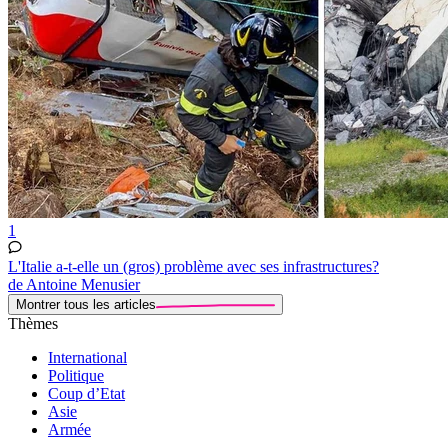
1
L'Italie a-t-elle un (gros) problème avec ses infrastructures?
de Antoine Menusier
Montrer tous les articles
Thèmes
International
Politique
Coup d’Etat
Asie
Armée