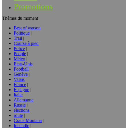
Promotions
Thèmes du moment
Best of watson
Politique
Trail
Course à pied
Police
People
Météo
Etats-Unis
Football
Genève
Valais
France
Espagne
Italie
Allemagne
Russie
élections
route
Crans-Montana
Incendie