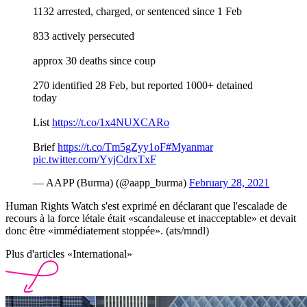
1132 arrested, charged, or sentenced since 1 Feb
833 actively persecuted
approx 30 deaths since coup
270 identified 28 Feb, but reported 1000+ detained
today
List
https://t.co/1x4NUXCARo
Brief
https://t.co/Tm5gZyy1oF
#Myanmar
pic.twitter.com/YyjCdrxTxF
— AAPP (Burma) (@aapp_burma)
February 28, 2021
Human Rights Watch s'est exprimé en déclarant que l'escalade de
recours à la force létale était «scandaleuse et inacceptable» et devait
donc être «immédiatement stoppée». (ats/mndl)
Plus d'articles «International»