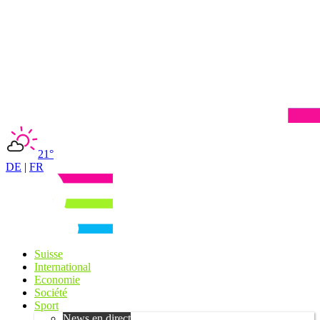
21°
DE
|
FR
Suisse
International
Economie
Société
Sport
News en direct