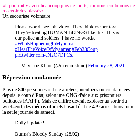
«Il pourrait y avoir beaucoup plus de morts, car nous continuons de
recevoir des blessés»
Un secouriste volontaire.
Please world, see this video. They think we are toys...
They’re treating HUMAN BEINGS like this. This is
our police and soldiers. I have no words.
#WhatsHappeningInMyanmar
#HearTheVoiceOfMyanmar
#Feb28Coup
pic.twitter.com/eN2Q7DPCsJ
— May Toe Khine (@maytoekhine)
February 28, 2021
Répression
condamnée
Plus de 800 personnes ont été arrêtées, inculpées ou condamnées
depuis le coup d'Etat, selon une ONG d'aide aux prisonniers
politiques (AAPP). Mais ce chiffre devrait exploser au sortir du
week-end, des médias officiels faisant état de 479 arrestations pour
la seule journée de samedi.
Daily Update !
Burma's Bloody Sunday (28/02)