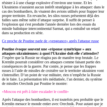
résister à à une charge explosive d’environ une tonne. Et les
Ukrainiens n'auraient aucun intérêt stratégique à les attaquer: dans le
cas des bombardiers, ils visaient des avions utilisés pour frapper leur
propre territoire. En revanche, les silos russes présentent déjà des
failles sans même subir d’attaque surprise. Il suffit de penser à
l'explosion qui s'est produite l'année dernière lors des essais du
missile balistique intercontinental Sarmat, qui a entraîné un retard
dans sa production en série.
Ce proche de Poutine parle de «vengeance» après l'attaque russe
Poutine évoque souvent une «réponse symétrique » aux
attaques ukrainiennes: à quoi l’Ukraine doit-elle s’attendre?
J’espère que la Russie ne réagira pas de manière trop brutale. Le
Kremlin pourrait considérer ces attaques comme faisant partie des
conséquences de la guerre. Par contre, je pense que les frappes
russes à l’aide de missiles de croisière sur le territoire ukrainien vont
s'intensifier. D’un point de vue militaire, rien n’empêche la Russie
de le faire. La présentation très médiatisée, l’an dernier, du système
de missiles Orechnik par Poutine le montre:
«Moscou est prêt à faire escalader le conflit»
Après l'attaque des bombardiers, il est toutefois peu probable que le
Kremlin menace le monde entier avec Orechnik. Pour autant que je