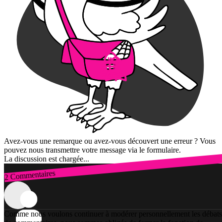
Avez-vous une remarque ou avez-vous découvert une erreur ? Vous
pouvez nous transmettre votre message via le formulaire.
La discussion est chargée...
2 Commentaires
Connexion
Comme nous voulons continuer à modérer personnellement les débats