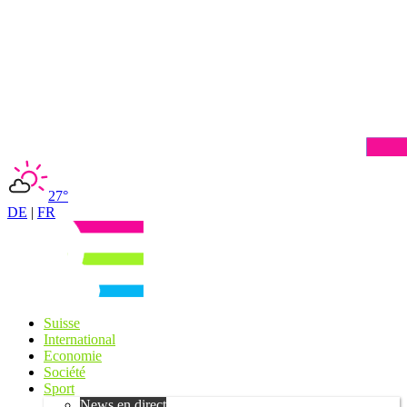
27°
DE
|
FR
Suisse
International
Economie
Société
Sport
News en direct