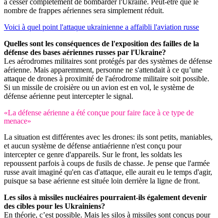
à cesser complètement de bombarder l'Ukraine. Peut-être que le
nombre de frappes aériennes sera simplement réduit.
Voici à quel point l'attaque ukrainienne a affaibli l'aviation russe
Quelles sont les conséquences de l'exposition des failles de la
défense des bases aériennes russes par l'Ukraine?
Les aérodromes militaires sont protégés par des systèmes de défense
aérienne. Mais apparemment, personne ne s'attendait à ce qu’une
attaque de drones à proximité de l'aérodrome militaire soit possible.
Si un missile de croisière ou un avion est en vol, le système de
défense aérienne peut intercepter le signal.
«La défense aérienne a été conçue pour faire face à ce type de
menace»
La situation est différentes avec les drones: ils sont petits, maniables,
et aucun système de défense antiaérienne n'est conçu pour
intercepter ce genre d'appareils. Sur le front, les soldats les
repoussent parfois à coups de fusils de chasse. Je pense que l'armée
russe avait imaginé qu'en cas d'attaque, elle aurait eu le temps d'agir,
puisque sa base aérienne est située loin derrière la ligne de front.
Les silos à missiles nucléaires pourraient-ils également devenir
des cibles pour les Ukrainiens?
En théorie, c’est possible. Mais les silos à missiles sont conçus pour