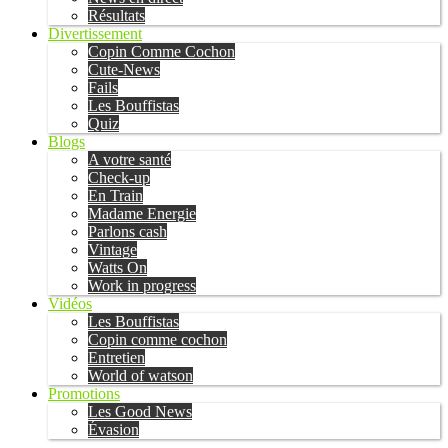
Résultats
Divertissement
Copin Comme Cochon
Cute-News
Fails
Les Bouffistas
Quiz
Blogs
A votre santé
Check-up
En Train
Madame Energie
Parlons cash
Vintage
Watts On
Work in progress
Vidéos
Les Bouffistas
Copin comme cochon
Entretien
World of watson
Promotions
Les Good News
Évasion