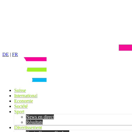
DE
|
FR
Suisse
International
Economie
Société
Sport
News en direct
Résultats
Divertissement