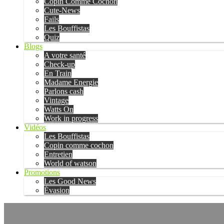
Copin Comme Cochon
Cute-News
Fails
Les Bouffistas
Quiz
Blogs
A votre santé
Check-up
En Train
Madame Energie
Parlons cash
Vintage
Watts On
Work in progress
Vidéos
Les Bouffistas
Copin comme cochon
Entretien
World of watson
Promotions
Les Good News
Évasion