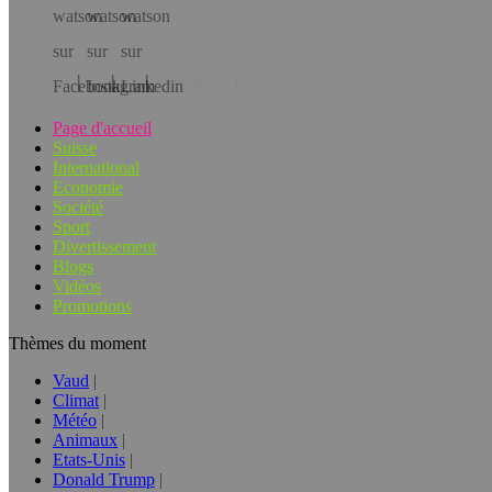
Téléchargez l’app!
Page d'accueil
Suisse
International
Economie
Société
Sport
Divertissement
Blogs
Vidéos
Promotions
Thèmes du moment
Vaud
Climat
Météo
Animaux
Etats-Unis
Donald Trump