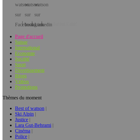
Téléchargez l’app!
Page d'accueil
Suisse
International
Economie
Société
Sport
Divertissement
Blogs
Vidéos
Promotions
Thèmes du moment
Best of watson
Ski Alpin
Justice
Lara Gut-Behrami
Cinéma
Police