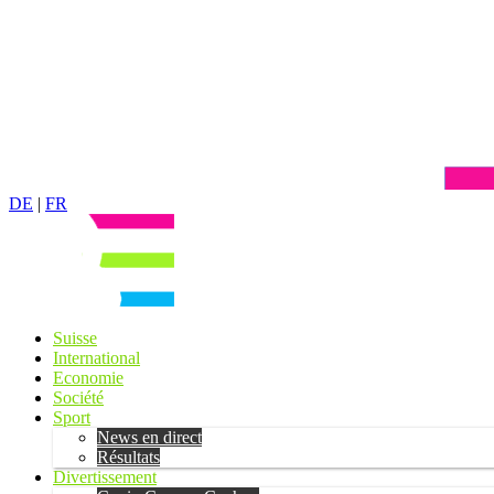
DE
|
FR
Suisse
International
Economie
Société
Sport
News en direct
Résultats
Divertissement