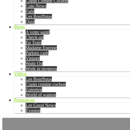
Copin Comme Cochon
Cute-News
Fails
Les Bouffistas
Quiz
Blogs
A votre santé
Check-up
En Train
Madame Energie
Parlons cash
Vintage
Watts On
Work in progress
Vidéos
Les Bouffistas
Copin comme cochon
Entretien
World of watson
Promotions
Les Good News
Évasion