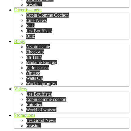
Résultats
Divertissement
Copin Comme Cochon
Cute-News
Fails
Les Bouffistas
Quiz
Blogs
A votre santé
Check-up
En Train
Madame Energie
Parlons cash
Vintage
Watts On
Work in progress
Vidéos
Les Bouffistas
Copin comme cochon
Entretien
World of watson
Promotions
Les Good News
Évasion