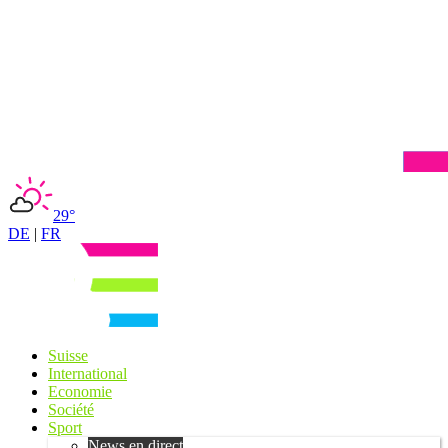
29°
DE
|
FR
Suisse
International
Economie
Société
Sport
News en direct