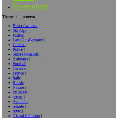
Promotions
Thèmes du moment
Best of watson
Ski Alpin
Justice
Lara Gut-Behrami
Cinéma
Police
Suisse romande
Animaux
Football
Genève
France
Italie
Russie
Nature
vieillesse
guerre
Accident
retraite
route
Gianni Infantino