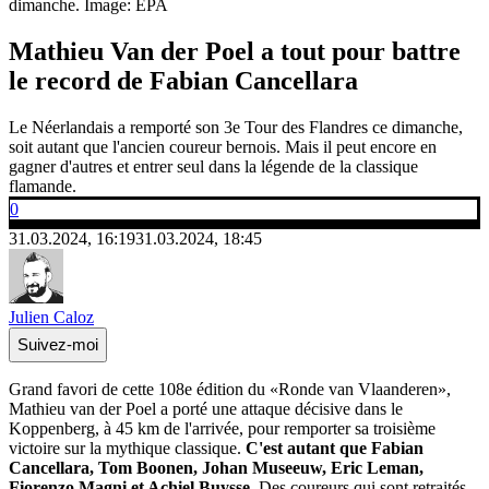
dimanche.
Image: EPA
Mathieu Van der Poel a tout pour battre
le record de Fabian Cancellara
Le Néerlandais a remporté son 3e Tour des Flandres ce dimanche,
soit autant que l'ancien coureur bernois. Mais il peut encore en
gagner d'autres et entrer seul dans la légende de la classique
flamande.
0
31.03.2024, 16:19
31.03.2024, 18:45
Julien Caloz
Suivez-moi
Grand favori de cette 108e édition du «Ronde van Vlaanderen»,
Mathieu van der Poel a porté une attaque décisive dans le
Koppenberg, à 45 km de l'arrivée, pour remporter sa troisième
victoire sur la mythique classique.
C'est autant que Fabian
Cancellara, Tom Boonen, Johan Museeuw, Eric Leman,
Fiorenzo Magni et Achiel Buysse
. Des coureurs qui sont retraités