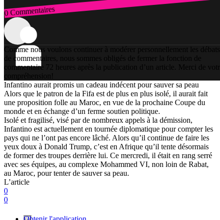
0 Commentaires
Connexion
Comme nous voulons continuer à modérer personnellement les débats
de commentaires, nous sommes obligés de fermer la fonction de
commentaire 72 heures après la publication d’un article. Merci de vot
compréhension!
Infantino aurait promis un cadeau indécent pour sauver sa peau
Alors que le patron de la Fifa est de plus en plus isolé, il aurait fait
une proposition folle au Maroc, en vue de la prochaine Coupe du
monde et en échange d’un ferme soutien politique.
Isolé et fragilisé, visé par de nombreux appels à la démission,
Infantino est actuellement en tournée diplomatique pour compter les
pays qui ne l’ont pas encore lâché. Alors qu’il continue de faire les
yeux doux à Donald Trump, c’est en Afrique qu’il tente désormais
de former des troupes derrière lui. Ce mercredi, il était en rang serré
avec ses équipes, au complexe Mohammed VI, non loin de Rabat,
au Maroc, pour tenter de sauver sa peau.
L’article
0
0
Obtenir l'application