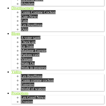
Résultats
Divertissement
Copin Comme Cochon
Cute-News
Fails
Les Bouffistas
Quiz
Blogs
A votre santé
Check-up
En Train
Madame Energie
Parlons cash
Vintage
Watts On
Work in progress
Vidéos
Les Bouffistas
Copin comme cochon
Entretien
World of watson
Promotions
Les Good News
Évasion