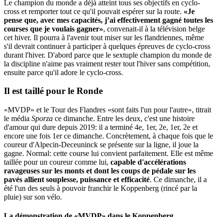
Le champion du monde a déjà atteint tous ses objectifs en cyclo-
cross et remporter tout ce qu'il pouvait espérer sur la route.
«Je
pense que, avec mes capacités, j’ai effectivement gagné toutes les
courses que je voulais gagner»
, convenait-il à la télévision belge
cet hiver. Il pourra à l'avenir tout miser sur les flandriennes, même
s'il devrait continuer à participer à quelques épreuves de cyclo-cross
durant l'hiver. D'abord parce que le sextuple champion du monde de
la discipline n'aime pas vraiment rester tout l'hiver sans compétition,
ensuite parce qu'il adore le cyclo-cross.
Il est taillé pour le Ronde
«MVDP» et le Tour des Flandres «sont faits l'un pour l'autre», titrait
le média
Sporza
ce dimanche. Entre les deux, c'est une histoire
d'amour qui dure depuis 2019: il a terminé 4e, 1er, 2e, 1er, 2e et
encore une fois 1er ce dimanche. Concrètement, à chaque fois que le
coureur d'Alpecin-Deceuninck se présente sur la ligne, il joue la
gagne. Normal: cette course lui convient parfaitement. Elle est même
taillée pour un coureur comme lui,
capable d'accélérations
ravageuses sur les monts et dont les coups de pédale sur les
pavés allient souplesse, puissance et efficacité
. Ce dimanche, il a
été l'un des seuls à pouvoir franchir le Koppenberg (rincé par la
pluie) sur son vélo.
La démonstration de «MVDP» dans le Koppenberg