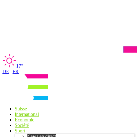
17°
DE
|
FR
Suisse
International
Economie
Société
Sport
News en direct