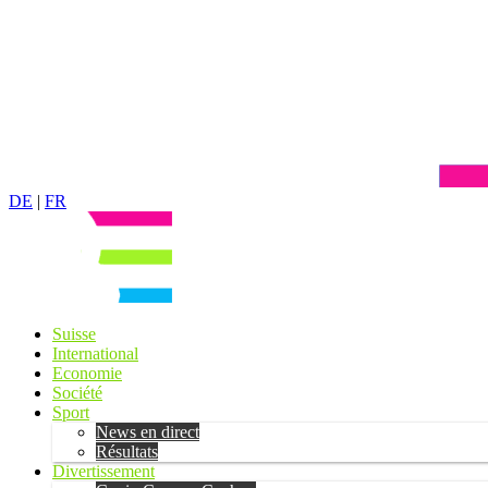
DE
|
FR
Suisse
International
Economie
Société
Sport
News en direct
Résultats
Divertissement