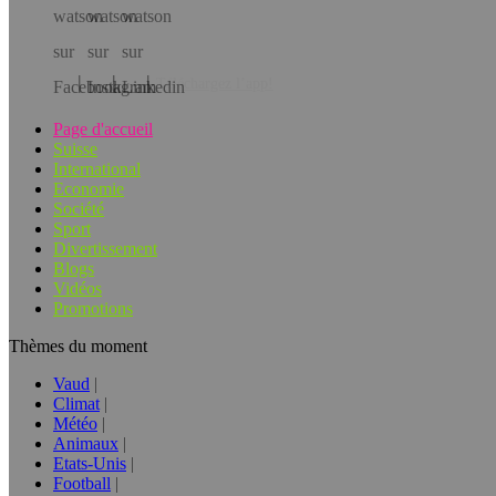
Téléchargez l’app!
Page d'accueil
Suisse
International
Economie
Société
Sport
Divertissement
Blogs
Vidéos
Promotions
Thèmes du moment
Vaud
Climat
Météo
Animaux
Etats-Unis
Football