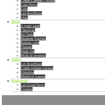
Copin Comme Cochon
Cute-News
Fails
Les Bouffistas
Quiz
Blogs
A votre santé
Check-up
En Train
Madame Energie
Parlons cash
Vintage
Watts On
Work in progress
Vidéos
Les Bouffistas
Copin comme cochon
Entretien
World of watson
Promotions
Les Good News
Évasion