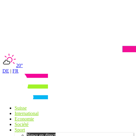
20°
DE
|
FR
Suisse
International
Economie
Société
Sport
News en direct