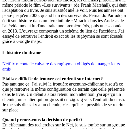
même période le film «Les survivants» (de Frank Marshall), qui était
l'adaptation du livre. Je suis aussitôt allé le voir. Puis les années ont
passé jusqu'en 2006, quand l'un des survivants, Fernando Parrado, a
écrit son histoire dans un livre intitulé «Miracle dans les Andes». Je
l'ai évidemment lu d'une traite une première fois, puis une seconde
en 2013. L'ouvrage comportait un schéma du lieu de l'accident. J'ai
essayé de retrouver l'endroit exact où les rugbymen se sont écrasés
grâce à Google maps.
L'histoire du drame
Netflix raconte le calvaire des rugbymen obligés de manger leurs
amis
Etait-ce difficile de trouver cet endroit sur Internet?
Pas tant que ça. J'ai suivi la frontière argentino-chilienne jusqu'à ce
que je retrouve la même configuration de terrain que celle présentée
dans le livre. Un détail a alors retenu mon attention: j'ai aperçu un
chemin, un sentier qui progressait en zig-zag vers l'endroit du crash.
Je me suis dit: s'il y a un chemin, c'est qu'il est possible de se rendre
sur place.
Quand prenez-vous la décision de partir?
En effectuant des recherches sur le Net, je suis tombé sur un groupe