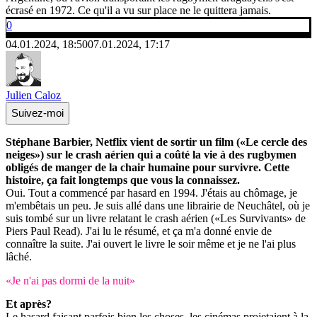
écrasé en 1972. Ce qu'il a vu sur place ne le quittera jamais.
0
04.01.2024, 18:50
07.01.2024, 17:17
Julien Caloz
Suivez-moi
Stéphane Barbier, Netflix vient de sortir un film («Le cercle des
neiges») sur le crash aérien qui a coûté la vie à des rugbymen
obligés de manger de la chair humaine pour survivre. Cette
histoire, ça fait longtemps que vous la connaissez.
Oui. Tout a commencé par hasard en 1994. J'étais au chômage, je
m'embêtais un peu. Je suis allé dans une librairie de Neuchâtel, où je
suis tombé sur un livre relatant le crash aérien («Les Survivants» de
Piers Paul Read). J'ai lu le résumé, et ça m'a donné envie de
connaître la suite. J'ai ouvert le livre le soir même et je ne l'ai plus
lâché.
«Je n'ai pas dormi de la nuit»
Et après?
Le hasard faisant parfois bien les choses, les cinémas projetaient à la