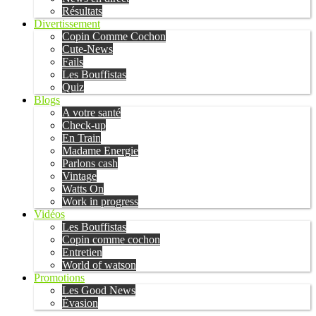
Résultats
Divertissement
Copin Comme Cochon
Cute-News
Fails
Les Bouffistas
Quiz
Blogs
A votre santé
Check-up
En Train
Madame Energie
Parlons cash
Vintage
Watts On
Work in progress
Vidéos
Les Bouffistas
Copin comme cochon
Entretien
World of watson
Promotions
Les Good News
Évasion