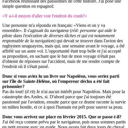
Facebook réunissant des passionnés de cette histoire. J'ai posé une
simple question en espagnol:
«Y a-t-il moyen d'aller voir l'endroit du crash?»
Une personne m'a répondu en français: «Viens et on y va
ensemble». Il s'agissait du navigateur (
réd: personne qui aide le
pilote dans l'exécution de diverses tâches et qui est notamment
responsable de la navigation
) qui devait se trouver dans l'avion des
rugbymen uruguayens, mais qui, une semaine avant le voyage, a été
affrété sur un autre vol. L'opportunité était trop belle et j'ai accepté
sa proposition, en sachant que le but de mon voyage n'était pas
d'obtenir de réponses sur l'accident, mais de me rendre compte de
l'endroit où il s'était passé.
Donc si vous aviez lu un livre sur Napoléon, vous seriez parti
sur l'île de Sainte-Hélène, où l'empereur déchu a été fait
prisonnier?
Pas du tout! (
il rit
) Je n'ai aucun intérêt pour Napoléon. Mais pour la
catastrophe des Andes, si. D'abord parce que j'ai toujours été
passionné par l'aviation, ensuite parce que ce drame raconte la survie
en milieu hostile, et ce à quoi l'humain est prêt pour sauver sa peau.
Donc vous arrivez sur place en février 2015. Que se passe-t-il?
J'ai été reçu comme prévu par le navigateur, puis nous sommes partis
en petit groupe avec un guide. Nous avons fait deux jours de cheval