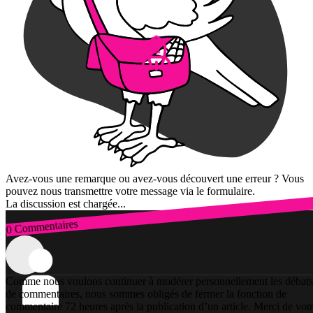
Avez-vous une remarque ou avez-vous découvert une erreur ? Vous
pouvez nous transmettre votre message via le formulaire.
La discussion est chargée...
0 Commentaires
Connexion
Comme nous voulons continuer à modérer personnellement les débats
de commentaires, nous sommes obligés de fermer la fonction de
commentaire 72 heures après la publication d’un article. Merci de vot