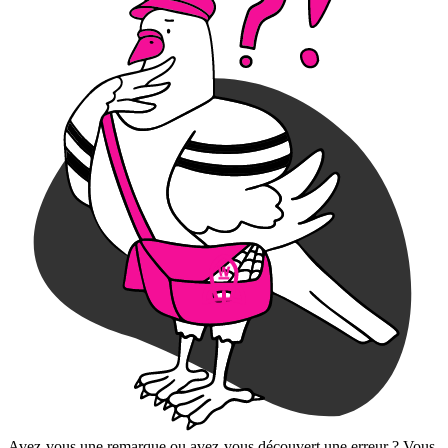
Avez-vous une remarque ou avez-vous découvert une erreur ? Vous