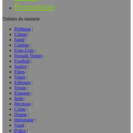
Promotions
Thèmes du moment
Politique
Climat
Santé
Cinéma
Etats-Unis
Donald Trump
Football
Justice
Films
Valais
Fribourg
Tessin
Espagne
Italie
élections
Crime
Drame
diplomatie
Vaud
Police