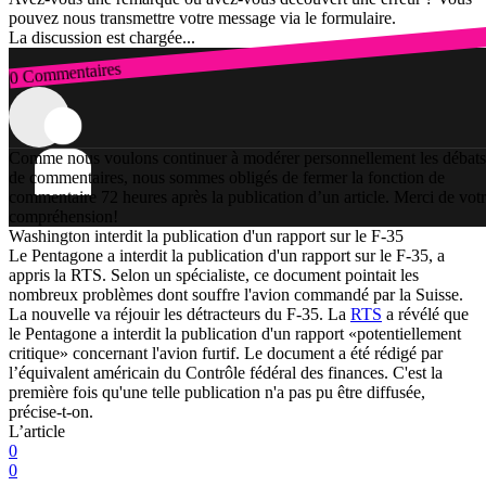
pouvez nous transmettre votre message via le formulaire.
La discussion est chargée...
0 Commentaires
Connexion
Comme nous voulons continuer à modérer personnellement les débats
de commentaires, nous sommes obligés de fermer la fonction de
commentaire 72 heures après la publication d’un article. Merci de vot
compréhension!
Washington interdit la publication d'un rapport sur le F-35
Le Pentagone a interdit la publication d'un rapport sur le F-35, a
appris la RTS. Selon un spécialiste, ce document pointait les
nombreux problèmes dont souffre l'avion commandé par la Suisse.
La nouvelle va réjouir les détracteurs du F-35. La
RTS
a révélé que
le Pentagone a interdit la publication d'un rapport «potentiellement
critique» concernant l'avion furtif. Le document a été rédigé par
l’équivalent américain du Contrôle fédéral des finances. C'est la
première fois qu'une telle publication n'a pas pu être diffusée,
précise-t-on.
L’article
0
0