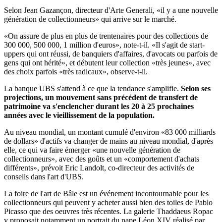
Selon Jean Gazançon, directeur d'Arte Generali, «il y a une nouvelle
génération de collectionneurs» qui arrive sur le marché.
«On assure de plus en plus de trentenaires pour des collections de
300 000, 500 000, 1 million d'euros», note-t-il. «Il s'agit de start-
uppers qui ont réussi, de banquiers d'affaires, d'avocats ou parfois de
gens qui ont hérité», et débutent leur collection «très jeunes», avec
des choix parfois «très radicaux», observe-t-il.
La banque UBS s'attend à ce que la tendance s'amplifie.
Selon ses
projections, un mouvement sans précédent de transfert de
patrimoine va s'enclencher durant les 20 à 25 prochaines
années avec le vieillissement de la population.
Au niveau mondial, un montant cumulé d'environ «83 000 milliards
de dollars» d'actifs va changer de mains au niveau mondial, d'après
elle, ce qui va faire émerger «une nouvelle génération de
collectionneurs», avec des goûts et un «comportement d'achats
différents», prévoit Eric Landolt, co-directeur des activités de
conseils dans l'art d'UBS.
La foire de l'art de Bâle est un événement incontournable pour les
collectionneurs qui peuvent y acheter aussi bien des toiles de Pablo
Picasso que des oeuvres très récentes. La galerie Thaddaeus Ropac
y proposait notamment un portrait du pape Léon XIV réalisé par