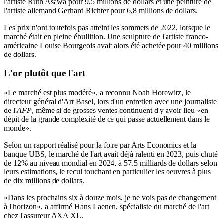
l'artiste Ruth Asawa pour 9,5 millions de dollars et une peinture de
l'artiste allemand Gerhard Richter pour 6,8 millions de dollars.
Les prix n'ont toutefois pas atteint les sommets de 2022, lorsque le
marché était en pleine ébullition. Une sculpture de l'artiste franco-
américaine Louise Bourgeois avait alors été achetée pour 40 millions
de dollars.
L'or plutôt que l'art
«Le marché est plus modéré», a reconnu Noah Horowitz, le
directeur général d'Art Basel, lors d'un entretien avec une journaliste
de l'
AFP
, même si de grosses ventes continuent d'y avoir lieu «en
dépit de la grande complexité de ce qui passe actuellement dans le
monde».
Selon un rapport réalisé pour la foire par Arts Economics et la
banque UBS, le marché de l'art avait déjà ralenti en 2023, puis chuté
de 12% au niveau mondial en 2024, à 57,5 milliards de dollars selon
leurs estimations, le recul touchant en particulier les oeuvres à plus
de dix millions de dollars.
«Dans les prochains six à douze mois, je ne vois pas de changement
à l'horizon», a affirmé Hans Laenen, spécialiste du marché de l'art
chez l'assureur AXA XL.