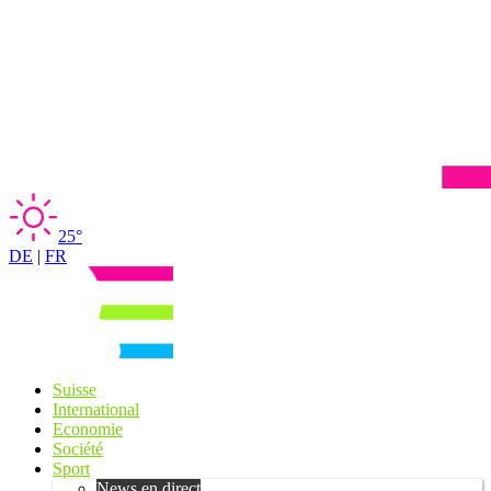
25°
DE
|
FR
Suisse
International
Economie
Société
Sport
News en direct