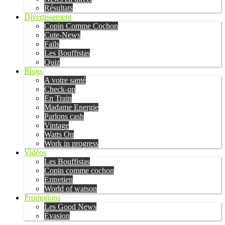
Résultats
Divertissement
Copin Comme Cochon
Cute-News
Fails
Les Bouffistas
Quiz
Blogs
A votre santé
Check-up
En Train
Madame Energie
Parlons cash
Vintage
Watts On
Work in progress
Vidéos
Les Bouffistas
Copin comme cochon
Entretien
World of watson
Promotions
Les Good News
Évasion