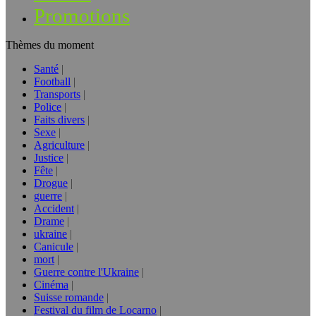
Promotions
Thèmes du moment
Santé
Football
Transports
Police
Faits divers
Sexe
Agriculture
Justice
Fête
Drogue
guerre
Accident
Drame
ukraine
Canicule
mort
Guerre contre l'Ukraine
Cinéma
Suisse romande
Festival du film de Locarno