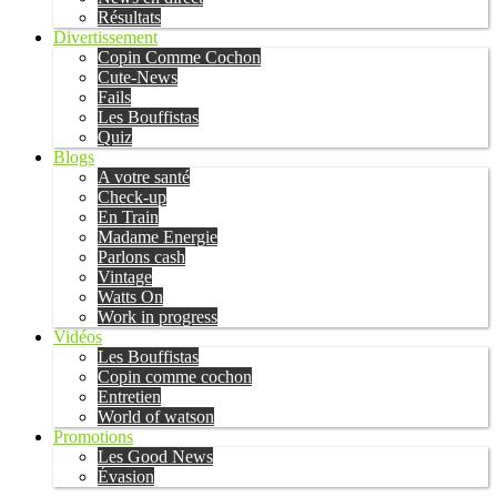
Résultats
Divertissement
Copin Comme Cochon
Cute-News
Fails
Les Bouffistas
Quiz
Blogs
A votre santé
Check-up
En Train
Madame Energie
Parlons cash
Vintage
Watts On
Work in progress
Vidéos
Les Bouffistas
Copin comme cochon
Entretien
World of watson
Promotions
Les Good News
Évasion