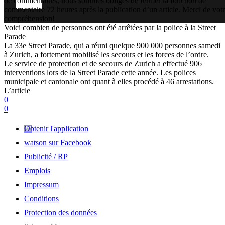
de commentaires, nous sommes obligés de fermer la fonction de
commentaire 72 heures après la publication d’un article. Merci de vot
compréhension!
Voici combien de personnes ont été arrêtées par la police à la Street
Parade
La 33e Street Parade, qui a réuni quelque 900 000 personnes samedi
à Zurich, a fortement mobilisé les secours et les forces de l’ordre.
Le service de protection et de secours de Zurich a effectué 906
interventions lors de la Street Parade cette année. Les polices
municipale et cantonale ont quant à elles procédé à 46 arrestations.
L’article
0
0
Obtenir l'application
watson sur Facebook
Publicité / RP
Emplois
Impressum
Conditions
Protection des données