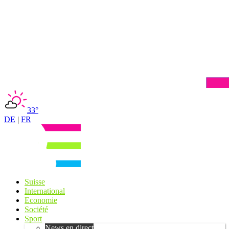
33°
DE
|
FR
Suisse
International
Economie
Société
Sport
News en direct