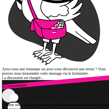
Avez-vous une remarque ou avez-vous découvert une erreur ? Vous
pouvez nous transmettre votre message via le formulaire.
La discussion est chargée...
0 Commentaires
Connexion
Comme nous voulons continuer à modérer personnellement les débats