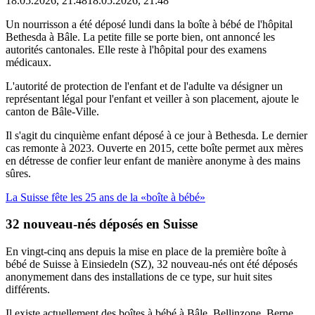
18.05.2026, 21:48
18.05.2026, 21:48
Un nourrisson a été déposé lundi dans la boîte à bébé de l'hôpital
Bethesda à Bâle. La petite fille se porte bien, ont annoncé les
autorités cantonales. Elle reste à l'hôpital pour des examens
médicaux.
L'autorité de protection de l'enfant et de l'adulte va désigner un
représentant légal pour l'enfant et veiller à son placement, ajoute le
canton de Bâle-Ville.
Il s'agit du cinquième enfant déposé à ce jour à Bethesda. Le dernier
cas remonte à 2023. Ouverte en 2015, cette boîte permet aux mères
en détresse de confier leur enfant de manière anonyme à des mains
sûres.
La Suisse fête les 25 ans de la «boîte à bébé»
32 nouveau-nés
déposés en Suisse
En vingt-cinq ans depuis la mise en place de la première boîte à
bébé de Suisse à Einsiedeln (SZ), 32 nouveau-nés ont été déposés
anonymement dans des installations de ce type, sur huit sites
différents.
Il existe actuellement des boîtes à bébé à Bâle, Bellinzone, Berne,