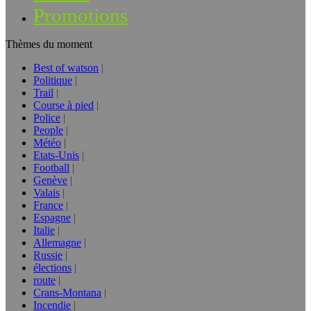
Promotions
Thèmes du moment
Best of watson
Politique
Trail
Course à pied
Police
People
Météo
Etats-Unis
Football
Genève
Valais
France
Espagne
Italie
Allemagne
Russie
élections
route
Crans-Montana
Incendie