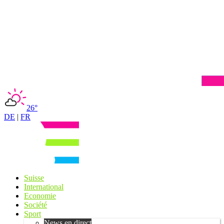
26°
DE
|
FR
Suisse
International
Economie
Société
Sport
News en direct