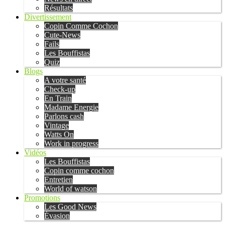
Résultats
Divertissement
Copin Comme Cochon
Cute-News
Fails
Les Bouffistas
Quiz
Blogs
A votre santé
Check-up
En Train
Madame Energie
Parlons cash
Vintage
Watts On
Work in progress
Vidéos
Les Bouffistas
Copin comme cochon
Entretien
World of watson
Promotions
Les Good News
Évasion