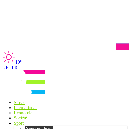
19°
DE
|
FR
Suisse
International
Economie
Société
Sport
News en direct