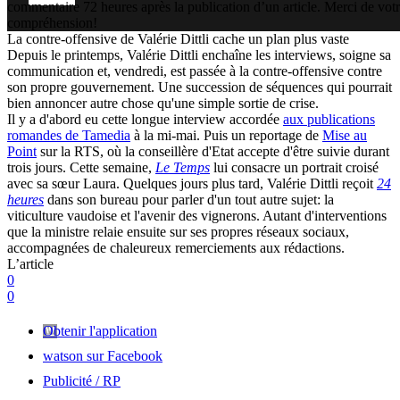
commentaire 72 heures après la publication d’un article. Merci de vot
compréhension!
La contre-offensive de Valérie Dittli cache un plan plus vaste
Depuis le printemps, Valérie Dittli enchaîne les interviews, soigne sa
communication et, vendredi, est passée à la contre-offensive contre
son propre gouvernement. Une succession de séquences qui pourrait
bien annoncer autre chose qu'une simple sortie de crise.
Il y a d'abord eu cette longue interview accordée
aux publications
romandes de Tamedia
à la mi-mai. Puis un reportage de
Mise au
Point
sur la RTS, où la conseillère d'Etat accepte d'être suivie durant
trois jours. Cette semaine,
Le Temps
lui consacre un portrait croisé
avec sa sœur Laura. Quelques jours plus tard, Valérie Dittli reçoit
24
heures
dans son bureau pour parler d'un tout autre sujet: la
viticulture vaudoise et l'avenir des vignerons. Autant d'interventions
que la ministre relaie ensuite sur ses propres réseaux sociaux,
accompagnées de chaleureux remerciements aux rédactions.
L’article
0
0
Obtenir l'application
watson sur Facebook
Publicité / RP