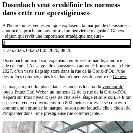
Dosenbach veut «redéfinir les normes»
dans cette rue «prestigieuse»
A l'heure ou les ventes en ligne explosent, la marque de chaussures a
annoncé la prochaine ouverture d'un neuvième magasin à Genève,
«région qui revêt une importance stratégique majeure»
0
21.05.2026, 08:26
21.05.2026, 08:26
Dosenbach poursuit son expansion en Suisse romande, annonce-t-
elle ce jeudi. L’enseigne de chaussures a annoncé l’ouverture, à l’été
2027, d’un vaste flagship store dans la rue de la Croix-d’Or, l’une
des artères commerçantes les plus fréquentées du centre de
Genève
.
Le magasin prendra place dans les anciens locaux du
vendeur de
jouets Franz Carl Weber
, au numéro 12 de la rue de la Croix-d’Or.
Réparti sur trois niveaux (rez-de-chaussée, étage et sous-sol), le futur
espace de vente couvrira environ 800 mètres carrés. Il se concevra
comme une vitrine de la marque, raison pour laquelle elle a choisi de
s'implanter dans «une prestigieuse rue commerçante.»