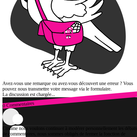
Avez-vous une remarque ou avez-vous découvert une erreur ? Vous
pouvez nous transmettre votre message via le formulaire.
La discussion est chargée...
0 Commentaires
Connexion
Comme nous voulons continuer à modérer personnellement les débats
de commentaires, nous sommes obligés de fermer la fonction de