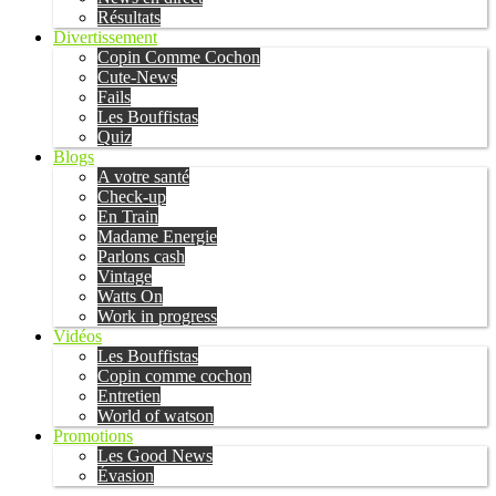
Résultats
Divertissement
Copin Comme Cochon
Cute-News
Fails
Les Bouffistas
Quiz
Blogs
A votre santé
Check-up
En Train
Madame Energie
Parlons cash
Vintage
Watts On
Work in progress
Vidéos
Les Bouffistas
Copin comme cochon
Entretien
World of watson
Promotions
Les Good News
Évasion