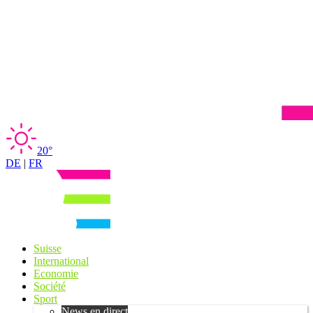
20°
DE
|
FR
Suisse
International
Economie
Société
Sport
News en direct