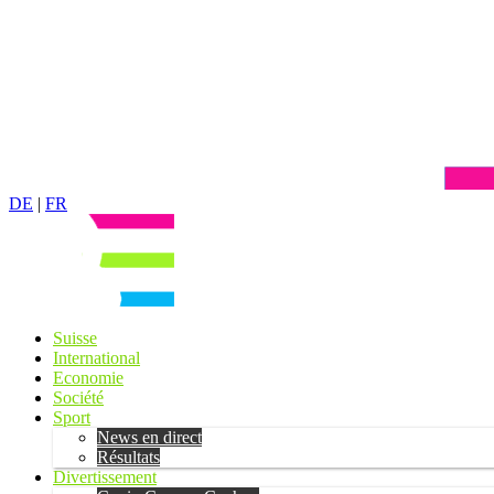
DE
|
FR
Suisse
International
Economie
Société
Sport
News en direct
Résultats
Divertissement