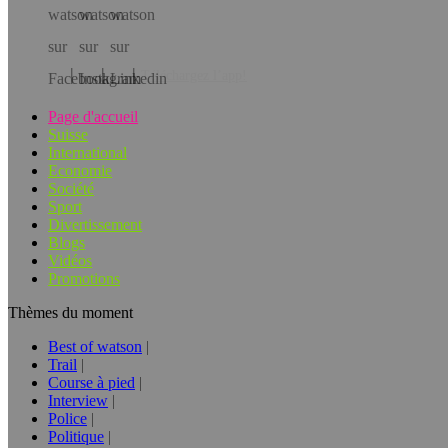
Téléchargez l’app!
Page d'accueil
Suisse
International
Economie
Société
Sport
Divertissement
Blogs
Vidéos
Promotions
Thèmes du moment
Best of watson
Trail
Course à pied
Interview
Police
Politique