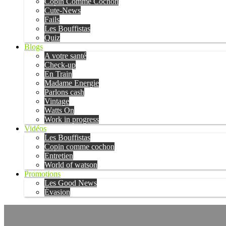
Copin Comme Cochon
Cute-News
Fails
Les Bouffistas
Quiz
Blogs
A votre santé
Check-up
En Train
Madame Energie
Parlons cash
Vintage
Watts On
Work in progress
Vidéos
Les Bouffistas
Copin comme cochon
Entretien
World of watson
Promotions
Les Good News
Évasion