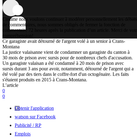
Comme nous voulons continuer à modérer personnellement les débats
de commentaires, nous sommes obligés de fermer la fonction de
commentaire 72 heures après la publication d’un article. Merci de vot
compréhension!
Ce garagiste avait détourné de l'argent volé à un senior à Crans-
Montana
La justice valaisanne vient de condamner un garagiste du canton à
30 mois de prison avec sursis pour de nombreux chefs d'accusation.
Un garagiste valaisan a été condamné à 20 mois de prison avec
sursis durant 3 ans pour avoir, notamment, détourné de l'argent qui a
été volé par des tiers dans le coffre-fort d'un octogénaire. Les faits
s'étaient produits en 2015 à Crans-Montana.
L’article
0
0
Obtenir l'application
watson sur Facebook
Publicité / RP
Emplois