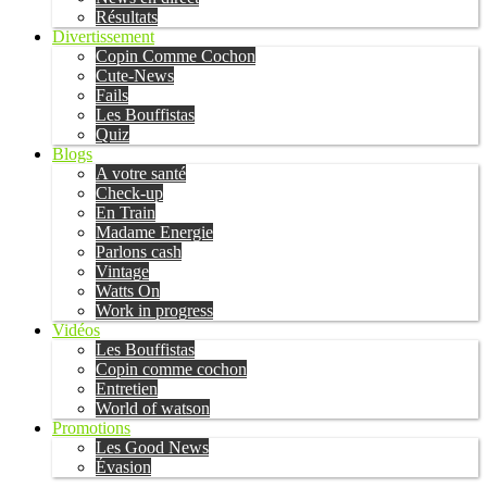
Résultats
Divertissement
Copin Comme Cochon
Cute-News
Fails
Les Bouffistas
Quiz
Blogs
A votre santé
Check-up
En Train
Madame Energie
Parlons cash
Vintage
Watts On
Work in progress
Vidéos
Les Bouffistas
Copin comme cochon
Entretien
World of watson
Promotions
Les Good News
Évasion