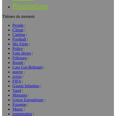
Promotions
Thèmes du moment
People
Climat
Cinéma
Football
Ski Alpin
Police
Faits divers
Fribourg
Russie
Lara Gut-Behrami
guerre
avion
FIFA
Gianni Infantino
Vaud
Migrants
Union Européenne
Espagne
Maroc
immigration