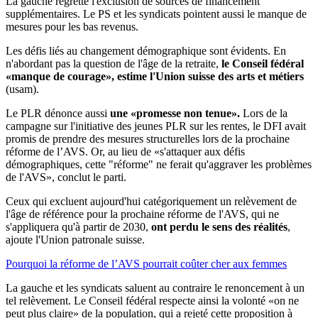
La gauche regrette l'exclusion de sources de financement
supplémentaires. Le PS et les syndicats pointent aussi le manque de
mesures pour les bas revenus.
Les défis liés au changement démographique sont évidents. En
n'abordant pas la question de l'âge de la retraite,
le Conseil fédéral
«manque de courage», estime l'Union suisse des arts et métiers
(usam).
Le PLR dénonce aussi
une «promesse non tenue».
Lors de la
campagne sur l'initiative des jeunes PLR sur les rentes, le DFI avait
promis de prendre des mesures structurelles lors de la prochaine
réforme de l’AVS. Or, au lieu de «s'attaquer aux défis
démographiques, cette "réforme" ne ferait qu'aggraver les problèmes
de l'AVS», conclut le parti.
Ceux qui excluent aujourd'hui catégoriquement un relèvement de
l'âge de référence pour la prochaine réforme de l'AVS, qui ne
s'appliquera qu'à partir de 2030,
ont perdu le sens des réalités
,
ajoute l'Union patronale suisse.
Pourquoi la réforme de l’AVS pourrait coûter cher aux femmes
La gauche et les syndicats saluent au contraire le renoncement à un
tel relèvement. Le Conseil fédéral respecte ainsi la volonté «on ne
peut plus claire» de la population, qui a rejeté cette proposition à