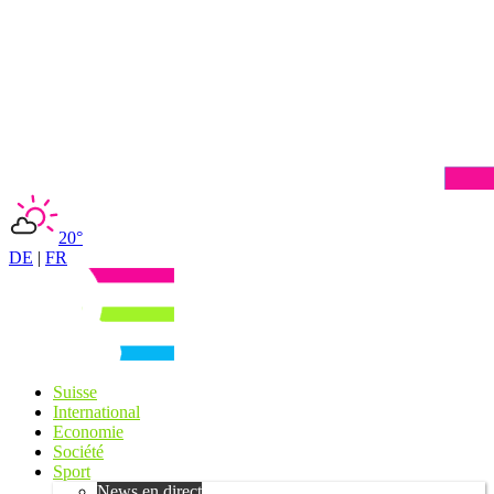
20°
DE
|
FR
Suisse
International
Economie
Société
Sport
News en direct