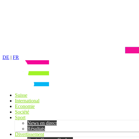
DE
|
FR
Suisse
International
Economie
Société
Sport
News en direct
Résultats
Divertissement