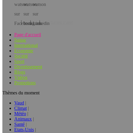
Téléchargez l’app!
Page d'accueil
Suisse
International
Economie
Société
Sport
Divertissement
Blogs
Vidéos
Promotions
Thèmes du moment
Vaud
Climat
Météo
Animaux
Santé
Etats-Unis