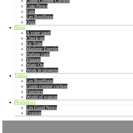
Copin Comme Cochon
Cute-News
Fails
Les Bouffistas
Quiz
Blogs
A votre santé
Check-up
En Train
Madame Energie
Parlons cash
Vintage
Watts On
Work in progress
Vidéos
Les Bouffistas
Copin comme cochon
Entretien
World of watson
Promotions
Les Good News
Évasion