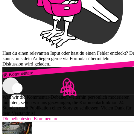
Hast du einen relevanten Input oder hast du einen Fehler entdeckt? D
kannst uns dein Anliegen gerne via Formular übermitteln.
Diskussion wird geladen...
48 Kommentare
Zum Login
Weil wir die Kommentar-Debatten weiterhin persönlich moderieren
möchten, sehen wir uns gezwungen, die Kommentarfunktion 24
Stunden nach Publikation einer Story zu schliessen. Vielen Dank für
dein Verständnis!
Die beliebtesten Kommentare