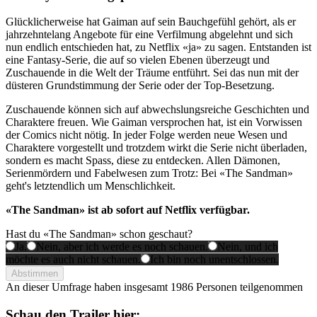
Glücklicherweise hat Gaiman auf sein Bauchgefühl gehört, als er
jahrzehntelang Angebote für eine Verfilmung abgelehnt und sich
nun endlich entschieden hat, zu Netflix «ja» zu sagen. Entstanden ist
eine Fantasy-Serie, die auf so vielen Ebenen überzeugt und
Zuschauende in die Welt der Träume entführt. Sei das nun mit der
düsteren Grundstimmung der Serie oder der Top-Besetzung.
Zuschauende können sich auf abwechslungsreiche Geschichten und
Charaktere freuen. Wie Gaiman versprochen hat, ist ein Vorwissen
der Comics nicht nötig. In jeder Folge werden neue Wesen und
Charaktere vorgestellt und trotzdem wirkt die Serie nicht überladen,
sondern es macht Spass, diese zu entdecken. Allen Dämonen,
Serienmördern und Fabelwesen zum Trotz: Bei «The Sandman»
geht's letztendlich um Menschlichkeit.
«The Sandman» ist ab sofort auf Netflix verfügbar.
Hast du «The Sandman» schon geschaut?
Ja.
Nein, aber ich werde es noch schauen.
Nein, und ich
möchte es auch nicht schauen.
Ich bin noch unentschlossen.
Abstimmen
An dieser Umfrage haben insgesamt
1986 Personen
teilgenommen
Schau den Trailer hier: