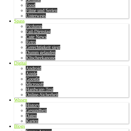
Food
Filme und Serien
Unterwegs
Spass
Picdump
Fail-Dienstag
Cute News
Retro
Gerechtigkeit siegt
Dumm gelaufen
Klischeekanone
Digital
Android
Apple
Google
Microsoft
Hardware-Test
Online-Sicherheit
Wissen
History
Gesundheit
Daten
Karten
Blogs