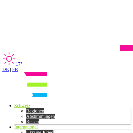
17°
DE
|
FR
Schweiz
Regionen
Abstimmungen
Reisen
International
Ukraine-Krieg