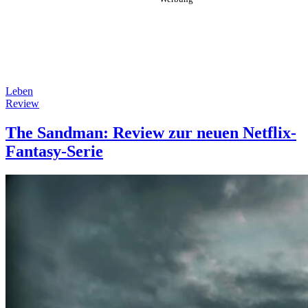
Leben
Review
The Sandman: Review zur neuen Netflix-
Fantasy-Serie