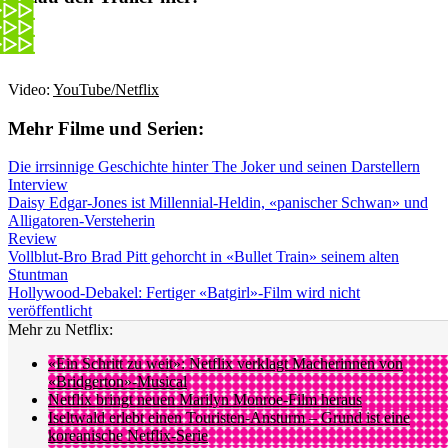
Video:
YouTube/Netflix
Mehr Filme und Serien:
Die irrsinnige Geschichte hinter The Joker und seinen Darstellern
Interview
Daisy Edgar-Jones ist Millennial-Heldin, «panischer Schwan» und
Alligatoren-Versteherin
Review
Vollblut-Bro Brad Pitt gehorcht in «Bullet Train» seinem alten
Stuntman
Hollywood-Debakel: Fertiger «Batgirl»-Film wird nicht
veröffentlicht
Mehr zu Netflix:
«Ein Schritt zu weit»: Netflix verklagt Macherinnen von
«Bridgerton»-Musical
Netflix bringt neuen Marilyn Monroe-Film heraus
Iseltwald erlebt einen Touristen-Ansturm – Grund ist eine
koreanische Netflix-Serie