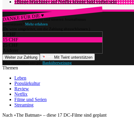
«Binge-Watching» auf Netflix könnte bald vorbei sein
DANKE FÜR DIE ♥
Würdest du gerne watson und unseren Journalismus
unterstützen?
Mehr erfahren
(Du wirst umgeleitet, um die Zahlung abzuschliessen.)
5 CHF
15 CHF
25 CHF
Anderer
Weiter zur Zahlung
Mit Twint unterstützen
Oder unterstütze uns per
Banküberweisung
.
Themen
Leben
Populärkultur
Review
Netflix
Filme und Serien
Streaming
Nach «The Batman» – diese 17 DC-Filme sind geplant