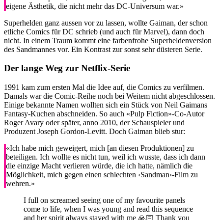
eigene Ästhetik, die nicht mehr das DC-Universum war.»
Superhelden ganz aussen vor zu lassen, wollte Gaiman, der schon
etliche Comics für DC schrieb (und auch für Marvel), dann doch
nicht. In einem Traum kommt eine farbenfrohe Superheldenversion
des Sandmannes vor. Ein Kontrast zur sonst sehr düsteren Serie.
Der lange Weg zur Netflix-Serie
1991 kam zum ersten Mal die Idee auf, die Comics zu verfilmen.
Damals war die Comic-Reihe noch bei Weitem nicht abgeschlossen.
Einige bekannte Namen wollten sich ein Stück von Neil Gaimans
Fantasy-Kuchen abschneiden. So auch «Pulp Fiction»-Co-Autor
Roger Avary oder später, anno 2010, der Schauspieler und
Produzent Joseph Gordon-Levitt. Doch Gaiman blieb stur:
«Ich habe mich geweigert, mich [an diesen Produktionen] zu
beteiligen. Ich wollte es nicht tun, weil ich wusste, dass ich dann
die einzige Macht verlieren würde, die ich hatte, nämlich die
Möglichkeit, mich gegen einen schlechten ‹Sandman›-Film zu
wehren.»
I full on screamed seeing one of my favourite panels
come to life, when I was young and read this sequence
and her spirit always stayed with me 🙏🏻 Thank you