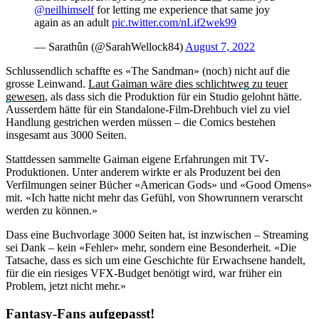
@neilhimself
for letting me experience that same joy
again as an adult
pic.twitter.com/nLif2wek99
— Sarathûn (@SarahWellock84)
August 7, 2022
Schlussendlich schaffte es «The Sandman» (noch) nicht auf die
grosse Leinwand.
Laut Gaiman wäre dies schlichtweg zu teuer
gewesen
, als dass sich die Produktion für ein Studio gelohnt hätte.
Ausserdem hätte für ein Standalone-Film-Drehbuch viel zu viel
Handlung gestrichen werden müssen – die Comics bestehen
insgesamt aus 3000 Seiten.
Stattdessen sammelte Gaiman eigene Erfahrungen mit TV-
Produktionen. Unter anderem wirkte er als Produzent bei den
Verfilmungen seiner Bücher «American Gods» und «Good Omens»
mit. «Ich hatte nicht mehr das Gefühl, von Showrunnern verarscht
werden zu können.»
Dass eine Buchvorlage 3000 Seiten hat, ist inzwischen – Streaming
sei Dank – kein «Fehler» mehr, sondern eine Besonderheit. «Die
Tatsache, dass es sich um eine Geschichte für Erwachsene handelt,
für die ein riesiges VFX-Budget benötigt wird, war früher ein
Problem, jetzt nicht mehr.»
Fantasy-Fans aufgepasst!