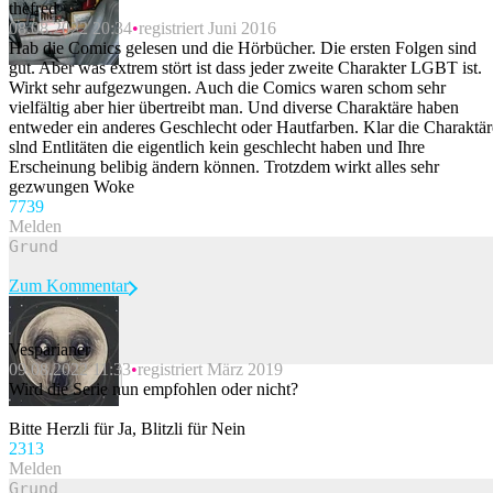
thefred
08.08.2022 20:34
registriert Juni 2016
Hab die Comics gelesen und die Hörbücher. Die ersten Folgen sind
gut. Aber was extrem stört ist dass jeder zweite Charakter LGBT ist.
Wirkt sehr aufgezwungen. Auch die Comics waren schom sehr
vielfältig aber hier übertreibt man. Und diverse Charaktäre haben
entweder ein anderes Geschlecht oder Hautfarben. Klar die Charaktär
slnd Entlitäten die eigentlich kein geschlecht haben und Ihre
Erscheinung belibig ändern können. Trotzdem wirkt alles sehr
gezwungen Woke
77
39
Melden
Zum Kommentar
Vesparianer
09.08.2022 11:33
registriert März 2019
Beitrag melden
Wird die Serie nun empfohlen oder nicht?
Bitte Herzli für Ja, Blitzli für Nein
23
13
Melden