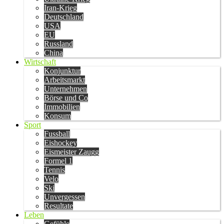
Iran-Krieg
Deutschland
USA
EU
Russland
China
Wirtschaft
Konjunktur
Arbeitsmarkt
Unternehmen
Börse und Co
Immobilien
Konsum
Sport
Fussball
Eishockey
Eismeister Zaugg
Formel 1
Tennis
Velo
Ski
Unvergessen
Resultate
Leben
Gefühle