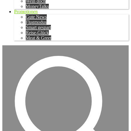
Wein doch
MoneyTalks
Promotionen
Gute News
Flugmodus
Smart gespart
Reise-Glück
Meat & Greet