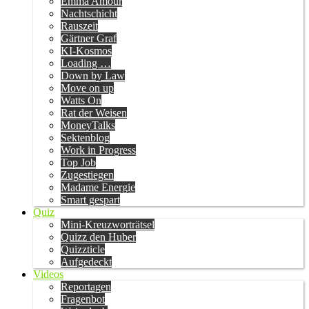
Emma Amour
Nachtschicht
Rauszeit
Gärtner Graf
KI-Kosmos
Loading …
Down by Law
Move on up
Watts On
Rat der Weisen
MoneyTalks
Sektenblog
Work in Progress
Top Job
Zugestiegen
Madame Energie
Smart gespart
Quiz
Mini-Kreuzworträtsel
Quizz den Huber
Quizzticle
Aufgedeckt
Videos
Reportagen
Fragenbot