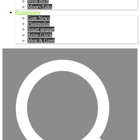
Wein doch
MoneyTalks
Promotionen
Gute News
Flugmodus
Smart gespart
Reise-Glück
Meat & Greet