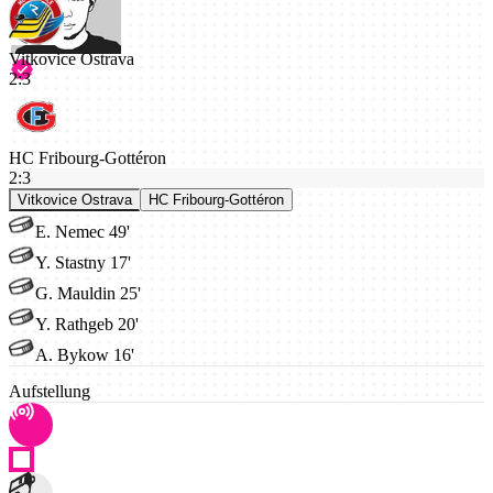
Vitkovice Ostrava
2
:
3
HC Fribourg-Gottéron
2:3
Vitkovice Ostrava
HC Fribourg-Gottéron
E. Nemec 49'
Y. Stastny 17'
G. Mauldin 25'
Y. Rathgeb 20'
A. Bykow 16'
Aufstellung