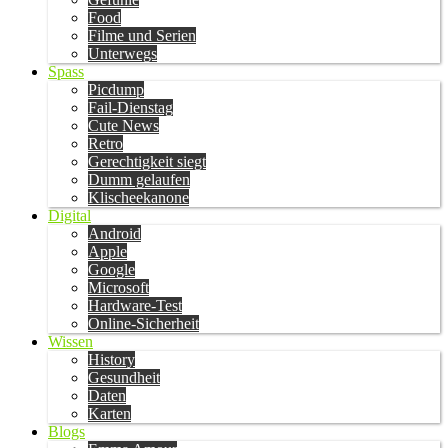
Food
Filme und Serien
Unterwegs
Spass
Picdump
Fail-Dienstag
Cute News
Retro
Gerechtigkeit siegt
Dumm gelaufen
Klischeekanone
Digital
Android
Apple
Google
Microsoft
Hardware-Test
Online-Sicherheit
Wissen
History
Gesundheit
Daten
Karten
Blogs