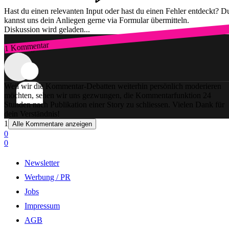
Hast du einen relevanten Input oder hast du einen Fehler entdeckt? D
kannst uns dein Anliegen gerne via Formular übermitteln.
Diskussion wird geladen...
1 Kommentar
Zum Login
Weil wir die Kommentar-Debatten weiterhin persönlich moderieren
möchten, sehen wir uns gezwungen, die Kommentarfunktion 24
Stunden nach Publikation einer Story zu schliessen. Vielen Dank für
dein Verständnis!
1
Alle Kommentare anzeigen
0
0
Newsletter
Werbung / PR
Jobs
Impressum
AGB