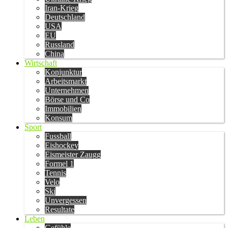
Iran-Krieg
Deutschland
USA
EU
Russland
China
Wirtschaft
Konjunktur
Arbeitsmarkt
Unternehmen
Börse und Co
Immobilien
Konsum
Sport
Fussball
Eishockey
Eismeister Zaugg
Formel 1
Tennis
Velo
Ski
Unvergessen
Resultate
Leben
Gefühle