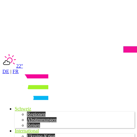
22°
DE
|
FR
Schweiz
Regionen
Abstimmungen
Reisen
International
Ukraine-Krieg