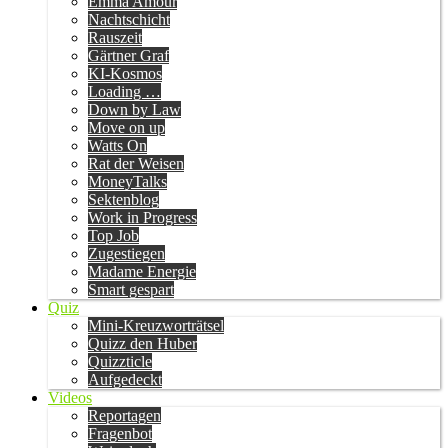
Emma Amour
Nachtschicht
Rauszeit
Gärtner Graf
KI-Kosmos
Loading …
Down by Law
Move on up
Watts On
Rat der Weisen
MoneyTalks
Sektenblog
Work in Progress
Top Job
Zugestiegen
Madame Energie
Smart gespart
Quiz
Mini-Kreuzworträtsel
Quizz den Huber
Quizzticle
Aufgedeckt
Videos
Reportagen
Fragenbot