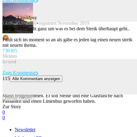
Jeremy Liquidpsy
14.06.2020 15:50
registriert November 2019
Beitrag melden
Ich verstehe nicht ganz um was es bei dem Streik überhaupt geht..
Fühlt sich im moment so an als gäbe es jeden tag einen neuen streik
mit neuem thema.
736
365
Melden
Zum Kommentar
115
Alle Kommentare anzeigen
Mann wirft Steine und Glasflasche gegen Passanten in Bern
Die Kantonspolizei Bern hat am Samstagmorgen einen renitenten
Mann festgenommen. Er soll Steine und eine Glasflasche nach
Beitrag melden
Passanten und einen Linienbus geworfen haben.
Zur Story
0
0
Newsletter