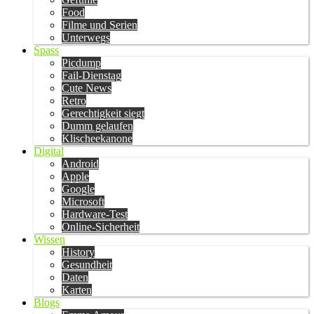
Food
Filme und Serien
Unterwegs
Spass
Picdump
Fail-Dienstag
Cute News
Retro
Gerechtigkeit siegt
Dumm gelaufen
Klischeekanone
Digital
Android
Apple
Google
Microsoft
Hardware-Test
Online-Sicherheit
Wissen
History
Gesundheit
Daten
Karten
Blogs