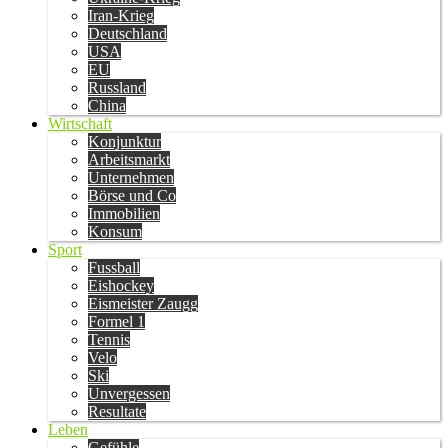
Iran-Krieg
Deutschland
USA
EU
Russland
China
Wirtschaft
Konjunktur
Arbeitsmarkt
Unternehmen
Börse und Co
Immobilien
Konsum
Sport
Fussball
Eishockey
Eismeister Zaugg
Formel 1
Tennis
Velo
Ski
Unvergessen
Resultate
Leben
Gefühle