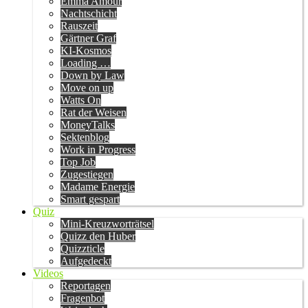
Emma Amour
Nachtschicht
Rauszeit
Gärtner Graf
KI-Kosmos
Loading …
Down by Law
Move on up
Watts On
Rat der Weisen
MoneyTalks
Sektenblog
Work in Progress
Top Job
Zugestiegen
Madame Energie
Smart gespart
Quiz
Mini-Kreuzworträtsel
Quizz den Huber
Quizzticle
Aufgedeckt
Videos
Reportagen
Fragenbot