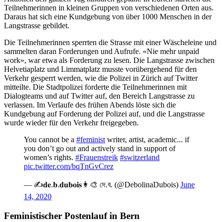
Teilnehmerinnen in kleinen Gruppen von verschiedenen Orten aus.
Daraus hat sich eine Kundgebung von über 1000 Menschen in der
Langstrasse gebildet.
Die Teilnehmerinnen sperrten die Strasse mit einer Wäscheleine und
sammelten daran Forderungen und Aufrufe. «Nie mehr unpaid
work», war etwa als Forderung zu lesen. Die Langstrasse zwischen
Helvetiaplatz und Limmatplatz musste vorübergehend für den
Verkehr gesperrt werden, wie die Polizei in Zürich auf Twitter
mitteilte. Die Stadtpolizei forderte die Teilnehmerinnen mit
Dialogteams und auf Twitter auf, den Bereich Langstrasse zu
verlassen. Im Verlaufe des frühen Abends löste sich die
Kundgebung auf Forderung der Polizei auf, und die Langstrasse
wurde wieder für den Verkehr freigegeben.
You cannot be a
#feminist
writer, artist, academic... if
you don’t go out and actively stand in support of
women’s rights.
#Frauenstreik
#switzerland
pic.twitter.com/bqTnGvCrez
— ✍️𝐝𝐞.𝐛.𝐝𝐮𝐛𝐨𝐢𝐬👩‍🎨 দে.ব. (@DebolinaDubois)
June
14, 2020
Feministischer Postenlauf in Bern