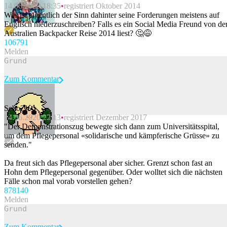
14.06.2020 18:35
registriert Oktober 2014
Was ist eigentlich der Sinn dahinter seine Forderungen meistens auf
Englisch niederzuschreiben? Falls es ein Social Media Freund von de
Australien Backpacker Reise 2014 liest? 🤔😅
1067
91
Melden
Zum Kommentar
SeboZh
14.06.2020 22:13
registriert Dezember 2017
Beitrag melden
"Der Demonstrationszug bewegte sich dann zum Universitätsspital,
um dem Pflegepersonal «solidarische und kämpferische Grüsse» zu
senden."
Da freut sich das Pflegepersonal aber sicher. Grenzt schon fast an
Hohn dem Pflegepersonal gegenüber. Oder wolltet sich die nächsten
Fälle schon mal vorab vorstellen gehen?
878
140
Melden
Zum Kommentar