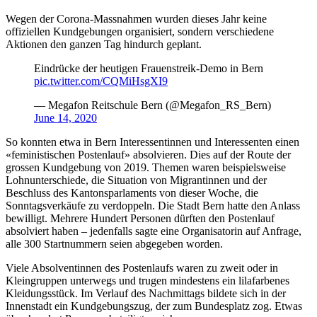
Wegen der Corona-Massnahmen wurden dieses Jahr keine
offiziellen Kundgebungen organisiert, sondern verschiedene
Aktionen den ganzen Tag hindurch geplant.
Eindrücke der heutigen Frauenstreik-Demo in Bern
pic.twitter.com/CQMiHsgXI9
— Megafon Reitschule Bern (@Megafon_RS_Bern)
June 14, 2020
So konnten etwa in Bern Interessentinnen und Interessenten einen
«feministischen Postenlauf» absolvieren. Dies auf der Route der
grossen Kundgebung von 2019. Themen waren beispielsweise
Lohnunterschiede, die Situation von Migrantinnen und der
Beschluss des Kantonsparlaments von dieser Woche, die
Sonntagsverkäufe zu verdoppeln. Die Stadt Bern hatte den Anlass
bewilligt. Mehrere Hundert Personen dürften den Postenlauf
absolviert haben – jedenfalls sagte eine Organisatorin auf Anfrage,
alle 300 Startnummern seien abgegeben worden.
Viele Absolventinnen des Postenlaufs waren zu zweit oder in
Kleingruppen unterwegs und trugen mindestens ein lilafarbenes
Kleidungsstück. Im Verlauf des Nachmittags bildete sich in der
Innenstadt ein Kundgebungszug, der zum Bundesplatz zog. Etwas