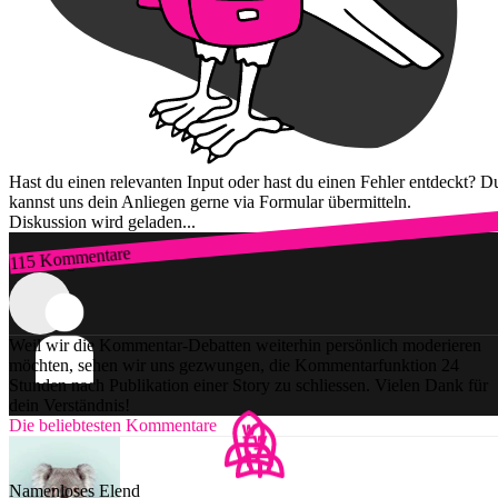
Hast du einen relevanten Input oder hast du einen Fehler entdeckt? D
kannst uns dein Anliegen gerne via Formular übermitteln.
Diskussion wird geladen...
115 Kommentare
Zum Login
Weil wir die Kommentar-Debatten weiterhin persönlich moderieren
möchten, sehen wir uns gezwungen, die Kommentarfunktion 24
Stunden nach Publikation einer Story zu schliessen. Vielen Dank für
dein Verständnis!
Die beliebtesten Kommentare
Namenloses Elend