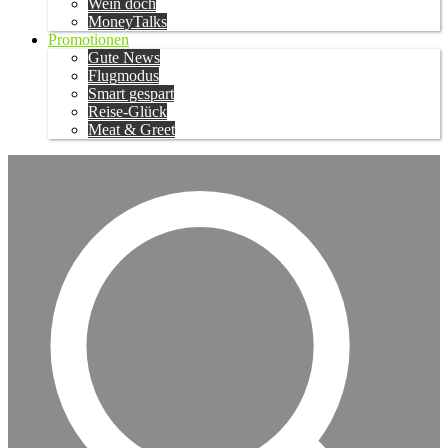
Wein doch
MoneyTalks
Promotionen
Gute News
Flugmodus
Smart gespart
Reise-Glück
Meat & Greet