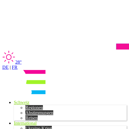
28°
DE
|
FR
Schweiz
Regionen
Abstimmungen
Reisen
International
Ukraine-Krieg