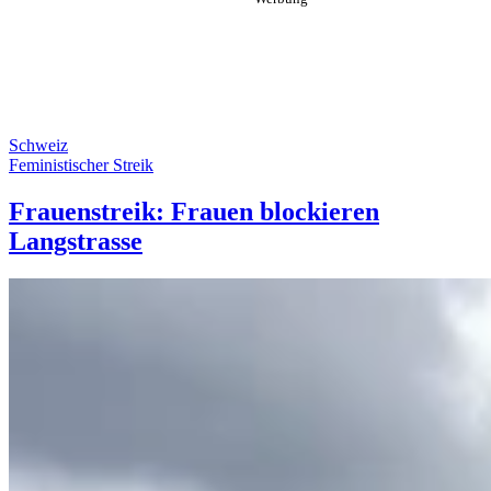
Schweiz
Feministischer Streik
Frauenstreik: Frauen blockieren
Langstrasse