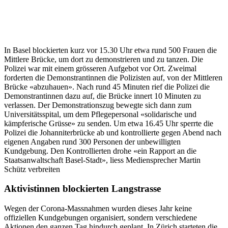
In Basel blockierten kurz vor 15.30 Uhr etwa rund 500 Frauen die
Mittlere Brücke, um dort zu demonstrieren und zu tanzen. Die
Polizei war mit einem grösseren Aufgebot vor Ort. Zweimal
forderten die Demonstrantinnen die Polizisten auf, von der Mittleren
Brücke «abzuhauen». Nach rund 45 Minuten rief die Polizei die
Demonstrantinnen dazu auf, die Brücke innert 10 Minuten zu
verlassen. Der Demonstrationszug bewegte sich dann zum
Universitätsspital, um dem Pflegepersonal «solidarische und
kämpferische Grüsse» zu senden. Um etwa 16.45 Uhr sperrte die
Polizei die Johanniterbrücke ab und kontrollierte gegen Abend nach
eigenen Angaben rund 300 Personen der unbewilligten
Kundgebung. Den Kontrollierten drohe «ein Rapport an die
Staatsanwaltschaft Basel-Stadt», liess Mediensprecher Martin
Schütz verbreiten
Aktivistinnen blockierten Langstrasse
Wegen der Corona-Massnahmen wurden dieses Jahr keine
offiziellen Kundgebungen organisiert, sondern verschiedene
Aktionen den ganzen Tag hindurch geplant. In Zürich starteten die