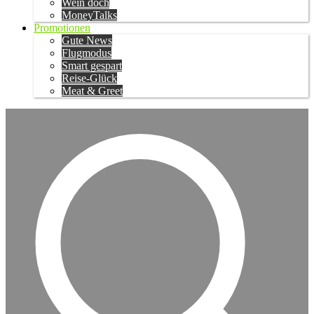
Wein doch
MoneyTalks
Promotionen
Gute News
Flugmodus
Smart gespart
Reise-Glück
Meat & Greet