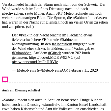
Verabschiedet hat sich der Sturm noch nicht von der Schweiz. Der
Wind werde sich im Lauf des Dienstags nach und nach
abschwächen, sagte Müller. Auch SRF Meteo rechnete mit noch
weiteren orkanartigen Böen. Die Spuren, die «Sabine» hinterlassen
hat, waren in der Nacht auf Dienstag noch an vielen Orten zu sehen
und zu spüren. (sda)
Der
#Peak
in der Nacht brachte im Flachland etwas
tiefere schwächere
#Böen
wie
#Sabine
am
Montagvormittag. In den
#Alpentälern
hingegen war
der Wind eher stärker. In
#Brienz
und
#Vaduz
gab es
#Orkanböen
. Auf dem
#Gütsch
wurden 202 km/h
gemessen.
https://t.co/ukMOKW9ZVC
(cs)
pic.twitter.com/UcaFhHRVIe
— MeteoNews (@MeteoNewsAG)
February 11, 2020
Auch am Dienstag schulfrei
«Sabine» macht sich auch in Schulen bemerkbar. Einige Kinder
haben auch am Dienstag «sturmfrei». Im Kanton Basel-Landschaft
etwa haben Krisenstab und Amt für Volksschulen entschieden, es