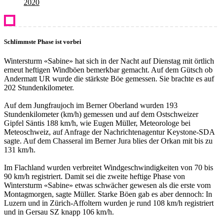
2020
Schlimmste Phase ist vorbei
Wintersturm «Sabine» hat sich in der Nacht auf Dienstag mit örtlich
erneut heftigen Windböen bemerkbar gemacht. Auf dem Gütsch ob
Andermatt UR wurde die stärkste Böe gemessen. Sie brachte es auf
202 Stundenkilometer.
Auf dem Jungfraujoch im Berner Oberland wurden 193
Stundenkilometer (km/h) gemessen und auf dem Ostschweizer
Gipfel Säntis 188 km/h, wie Eugen Müller, Meteorologe bei
Meteoschweiz, auf Anfrage der Nachrichtenagentur Keystone-SDA
sagte. Auf dem Chasseral im Berner Jura blies der Orkan mit bis zu
131 km/h.
Im Flachland wurden verbreitet Windgeschwindigkeiten von 70 bis
90 km/h registriert. Damit sei die zweite heftige Phase von
Wintersturm «Sabine» etwas schwächer gewesen als die erste vom
Montagmorgen, sagte Müller. Starke Böen gab es aber dennoch: In
Luzern und in Zürich-Affoltern wurden je rund 108 km/h registriert
und in Gersau SZ knapp 106 km/h.