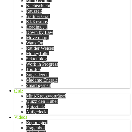
Emma Amour
Nachtschicht
Rauszeit
Gärtner Graf
KI-Kosmos
Loading …
Down by Law
Move on up
Watts On
Rat der Weisen
MoneyTalks
Sektenblog
Work in Progress
Top Job
Zugestiegen
Madame Energie
Smart gespart
Quiz
Mini-Kreuzworträtsel
Quizz den Huber
Quizzticle
Aufgedeckt
Videos
Reportagen
Fragenbot