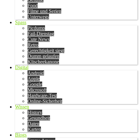
Food
Filme und Serien
Unterwegs
Spass
Picdump
Fail-Dienstag
Cute News
Retro
Gerechtigkeit siegt
Dumm gelaufen
Klischeekanone
Digital
Android
Apple
Google
Microsoft
Hardware-Test
Online-Sicherheit
Wissen
History
Gesundheit
Daten
Karten
Blogs