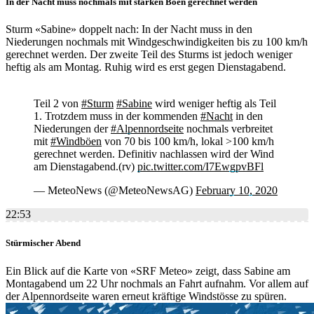
In der Nacht muss nochmals mit starken Böen gerechnet werden
Sturm «Sabine» doppelt nach: In der Nacht muss in den
Niederungen nochmals mit Windgeschwindigkeiten bis zu 100 km/h
gerechnet werden. Der zweite Teil des Sturms ist jedoch weniger
heftig als am Montag. Ruhig wird es erst gegen Dienstagabend.
Teil 2 von
#Sturm
#Sabine
wird weniger heftig als Teil
1. Trotzdem muss in der kommenden
#Nacht
in den
Niederungen der
#Alpennordseite
nochmals verbreitet
mit
#Windböen
von 70 bis 100 km/h, lokal >100 km/h
gerechnet werden. Definitiv nachlassen wird der Wind
am Dienstagabend.(rv)
pic.twitter.com/I7EwgpvBFl
— MeteoNews (@MeteoNewsAG)
February 10, 2020
22:53
Stürmischer Abend
Ein Blick auf die Karte von «SRF Meteo» zeigt, dass Sabine am
Montagabend um 22 Uhr nochmals an Fahrt aufnahm. Vor allem auf
der Alpennordseite waren erneut kräftige Windstösse zu spüren.