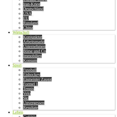
Iran-Krieg
Deutschland
USA
EU
Russland
China
Wirtschaft
Konjunktur
Arbeitsmarkt
Unternehmen
Börse und Co
Immobilien
Konsum
Sport
Fussball
Eishockey
Eismeister Zaugg
Formel 1
Tennis
Velo
Ski
Unvergessen
Resultate
Leben
Gefühle