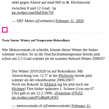
sinkt gegen Abend auf rund 600 m ❄️. Höchstwerte
zwischen 8 und 12 Grad. ^ja
pic.twitter.com/HidTrdv7jS
— SRF Meteo (@srfmeteo)
February 11, 2020
Trotz Sturm: Winter auf Temperatur-Rekordkurs
Wie Meteocentrale.ch schreibt, könnte dieser Winter der bisher
wärmste werden: So ist die Durchschnittstemperatur bereits jetzt
schon um 2.5 Grad wärmer als im warmen Rekord-Winter 2006/07
Der Winter 2019/2020 ist auf Rekordkurs: Mit
Abweichung von +2.5° in der
#Schweiz
bereits jetzt
wärmer als der rekordwarme 2006/2007!
Noch ein Rekord: In
#Zürich
lag bis jetzt noch nie
#Schnee
! Den bisher spätesten 1. Schnee (1cm um 07
Uhr) gab es am 12.2.1990...
@zueriost
@NZZ
pic.twitter.com/FGd8u0GJOQ
— meteocentrale.ch (@meteocentrale)
February 11,