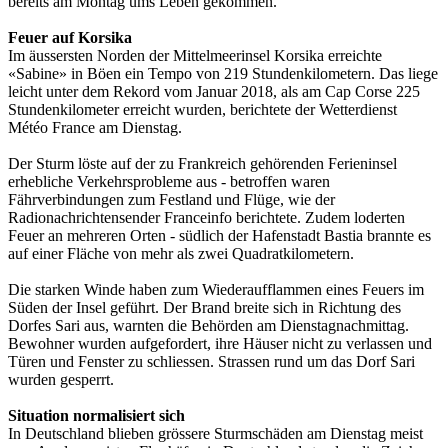
bereits am Montag ums Leben gekommen.
Feuer auf Korsika
Im äussersten Norden der Mittelmeerinsel Korsika erreichte
«Sabine» in Böen ein Tempo von 219 Stundenkilometern. Das liege
leicht unter dem Rekord vom Januar 2018, als am Cap Corse 225
Stundenkilometer erreicht wurden, berichtete der Wetterdienst
Météo France am Dienstag.
Der Sturm löste auf der zu Frankreich gehörenden Ferieninsel
erhebliche Verkehrsprobleme aus - betroffen waren
Fährverbindungen zum Festland und Flüge, wie der
Radionachrichtensender Franceinfo berichtete. Zudem loderten
Feuer an mehreren Orten - südlich der Hafenstadt Bastia brannte es
auf einer Fläche von mehr als zwei Quadratkilometern.
Die starken Winde haben zum Wiederaufflammen eines Feuers im
Süden der Insel geführt. Der Brand breite sich in Richtung des
Dorfes Sari aus, warnten die Behörden am Dienstagnachmittag.
Bewohner wurden aufgefordert, ihre Häuser nicht zu verlassen und
Türen und Fenster zu schliessen. Strassen rund um das Dorf Sari
wurden gesperrt.
Situation normalisiert sich
In Deutschland blieben grössere Sturmschäden am Dienstag meist