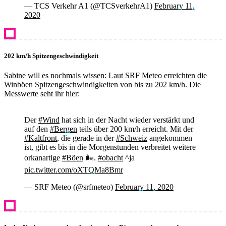
— TCS Verkehr A1 (@TCSverkehrA1)
February 11,
2020
202 km/h Spitzengeschwindigkeit
Sabine will es nochmals wissen: Laut SRF Meteo erreichten die
Winböen Spitzengeschwindigkeiten von bis zu 202 km/h. Die
Messwerte seht ihr hier:
Der
#Wind
hat sich in der Nacht wieder verstärkt und
auf den
#Bergen
teils über 200 km/h erreicht. Mit der
#Kaltfront
, die gerade in der
#Schweiz
angekommen
ist, gibt es bis in die Morgenstunden verbreitet weitere
orkanartige
#Böen
🌬️.
#obacht
^ja
pic.twitter.com/oXTQMa8Bmr
— SRF Meteo (@srfmeteo)
February 11, 2020