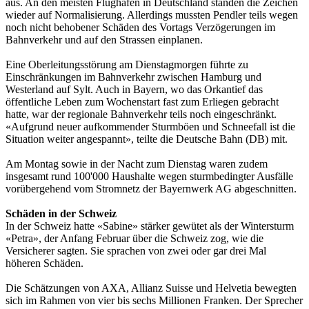
aus. An den meisten Flughäfen in Deutschland standen die Zeichen
wieder auf Normalisierung. Allerdings mussten Pendler teils wegen
noch nicht behobener Schäden des Vortags Verzögerungen im
Bahnverkehr und auf den Strassen einplanen.
Eine Oberleitungsstörung am Dienstagmorgen führte zu
Einschränkungen im Bahnverkehr zwischen Hamburg und
Westerland auf Sylt. Auch in Bayern, wo das Orkantief das
öffentliche Leben zum Wochenstart fast zum Erliegen gebracht
hatte, war der regionale Bahnverkehr teils noch eingeschränkt.
«Aufgrund neuer aufkommender Sturmböen und Schneefall ist die
Situation weiter angespannt», teilte die Deutsche Bahn (DB) mit.
Am Montag sowie in der Nacht zum Dienstag waren zudem
insgesamt rund 100'000 Haushalte wegen sturmbedingter Ausfälle
vorübergehend vom Stromnetz der Bayernwerk AG abgeschnitten.
Schäden in der Schweiz
In der Schweiz hatte «Sabine» stärker gewütet als der Wintersturm
«Petra», der Anfang Februar über die Schweiz zog, wie die
Versicherer sagten. Sie sprachen von zwei oder gar drei Mal
höheren Schäden.
Die Schätzungen von AXA, Allianz Suisse und Helvetia bewegten
sich im Rahmen von vier bis sechs Millionen Franken. Der Sprecher