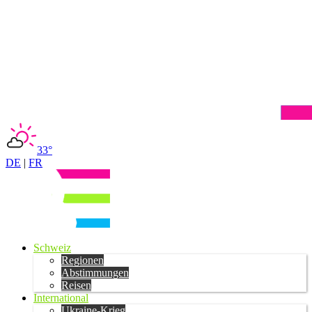
33°
DE
|
FR
Schweiz
Regionen
Abstimmungen
Reisen
International
Ukraine-Krieg