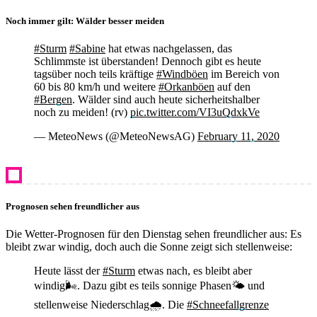
Noch immer gilt: Wälder besser meiden
#Sturm
#Sabine
hat etwas nachgelassen, das
Schlimmste ist überstanden! Dennoch gibt es heute
tagsüber noch teils kräftige
#Windböen
im Bereich von
60 bis 80 km/h und weitere
#Orkanböen
auf den
#Bergen
. Wälder sind auch heute sicherheitshalber
noch zu meiden! (rv)
pic.twitter.com/VI3uQdxkVe
— MeteoNews (@MeteoNewsAG)
February 11, 2020
Prognosen sehen freundlicher aus
Die Wetter-Prognosen für den Dienstag sehen freundlicher aus: Es
bleibt zwar windig, doch auch die Sonne zeigt sich stellenweise:
Heute lässt der
#Sturm
etwas nach, es bleibt aber
windig🌬️. Dazu gibt es teils sonnige Phasen🌤️ und
stellenweise Niederschlag🌧️. Die
#Schneefallgrenze