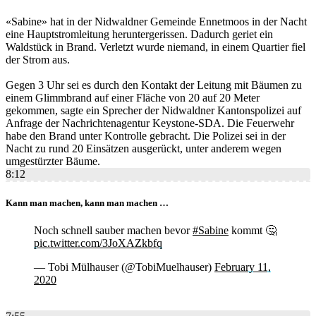
«Sabine» hat in der Nidwaldner Gemeinde Ennetmoos in der Nacht
eine Hauptstromleitung heruntergerissen. Dadurch geriet ein
Waldstück in Brand. Verletzt wurde niemand, in einem Quartier fiel
der Strom aus.
Gegen 3 Uhr sei es durch den Kontakt der Leitung mit Bäumen zu
einem Glimmbrand auf einer Fläche von 20 auf 20 Meter
gekommen, sagte ein Sprecher der Nidwaldner Kantonspolizei auf
Anfrage der Nachrichtenagentur Keystone-SDA. Die Feuerwehr
habe den Brand unter Kontrolle gebracht. Die Polizei sei in der
Nacht zu rund 20 Einsätzen ausgerückt, unter anderem wegen
umgestürzter Bäume.
8:12
Kann man machen, kann man machen …
Noch schnell sauber machen bevor
#Sabine
kommt 🤔
pic.twitter.com/3JoXAZkbfq
— Tobi Mülhauser (@TobiMuelhauser)
February 11,
2020