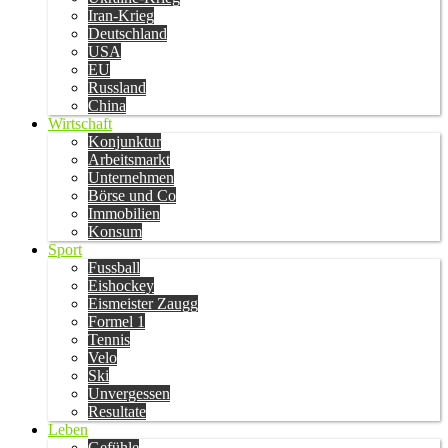
Iran-Krieg
Deutschland
USA
EU
Russland
China
Wirtschaft
Konjunktur
Arbeitsmarkt
Unternehmen
Börse und Co
Immobilien
Konsum
Sport
Fussball
Eishockey
Eismeister Zaugg
Formel 1
Tennis
Velo
Ski
Unvergessen
Resultate
Leben
Gefühle