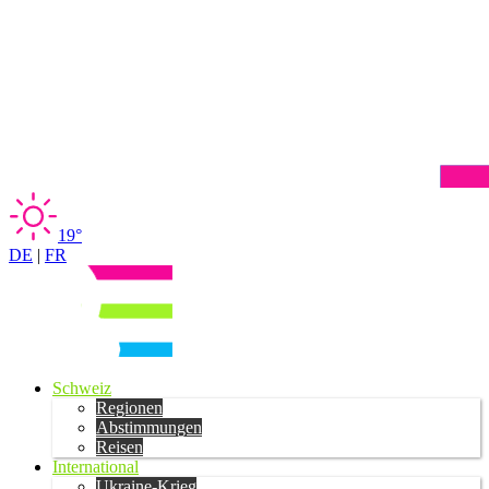
19°
DE
|
FR
Schweiz
Regionen
Abstimmungen
Reisen
International
Ukraine-Krieg