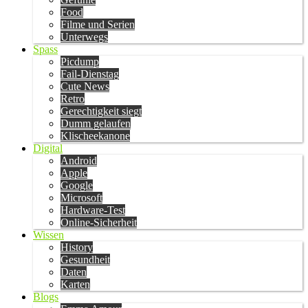
Food
Filme und Serien
Unterwegs
Spass
Picdump
Fail-Dienstag
Cute News
Retro
Gerechtigkeit siegt
Dumm gelaufen
Klischeekanone
Digital
Android
Apple
Google
Microsoft
Hardware-Test
Online-Sicherheit
Wissen
History
Gesundheit
Daten
Karten
Blogs