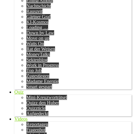
Emma Amour
Nachtschicht
Rauszeit
Gärtner Graf
KI-Kosmos
Loading …
Down by Law
Move on up
Watts On
Rat der Weisen
MoneyTalks
Sektenblog
Work in Progress
Top Job
Zugestiegen
Madame Energie
Smart gespart
Quiz
Mini-Kreuzworträtsel
Quizz den Huber
Quizzticle
Aufgedeckt
Videos
Reportagen
Fragenbot