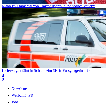
Mann im Emmental von Traktor überrollt und tödlich verletzt
Lieferwagen fährt in Schleitheim SH in Fussgängerin – tot
0
0
Newsletter
Werbung / PR
Jobs