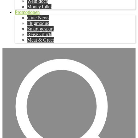
Wein doch
MoneyTalks
Promotionen
Gute News
Flugmodus
Smart gespart
Reise-Glück
Meat & Greet