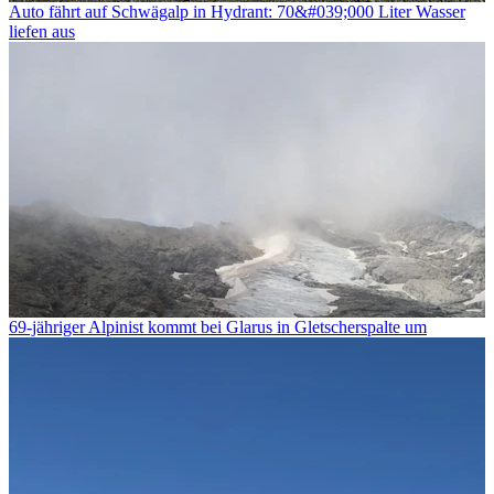
Auto fährt auf Schwägalp in Hydrant: 70&#039;000 Liter Wasser
liefen aus
69-jähriger Alpinist kommt bei Glarus in Gletscherspalte um