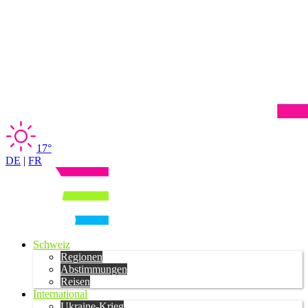
17°
DE
|
FR
Schweiz
Regionen
Abstimmungen
Reisen
International
Ukraine-Krieg