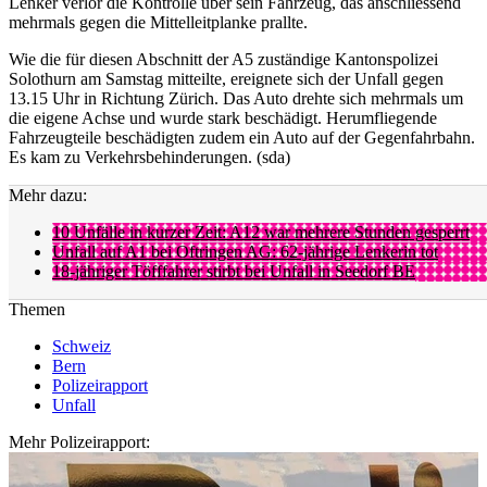
Lenker verlor die Kontrolle über sein Fahrzeug, das anschliessend
mehrmals gegen die Mittelleitplanke prallte.
Wie die für diesen Abschnitt der A5 zuständige Kantonspolizei
Solothurn am Samstag mitteilte, ereignete sich der Unfall gegen
13.15 Uhr in Richtung Zürich. Das Auto drehte sich mehrmals um
die eigene Achse und wurde stark beschädigt. Herumfliegende
Fahrzeugteile beschädigten zudem ein Auto auf der Gegenfahrbahn.
Es kam zu Verkehrsbehinderungen. (sda)
Mehr dazu:
10 Unfälle in kurzer Zeit: A12 war mehrere Stunden gesperrt
Unfall auf A1 bei Oftringen AG: 62-jährige Lenkerin tot
18-jähriger Töfffahrer stirbt bei Unfall in Seedorf BE
Themen
Schweiz
Bern
Polizeirapport
Unfall
Mehr Polizeirapport: