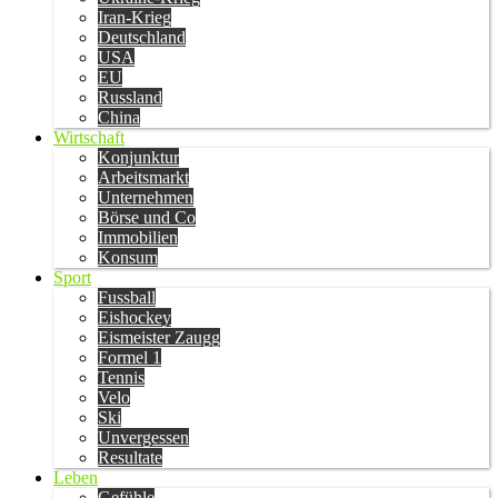
Iran-Krieg
Deutschland
USA
EU
Russland
China
Wirtschaft
Konjunktur
Arbeitsmarkt
Unternehmen
Börse und Co
Immobilien
Konsum
Sport
Fussball
Eishockey
Eismeister Zaugg
Formel 1
Tennis
Velo
Ski
Unvergessen
Resultate
Leben
Gefühle