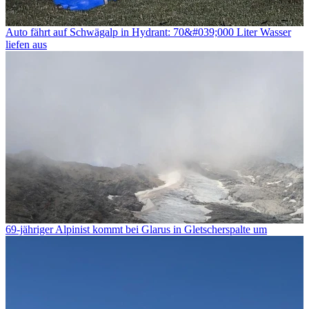
Auto fährt auf Schwägalp in Hydrant: 70&#039;000 Liter Wasser
liefen aus
69-jähriger Alpinist kommt bei Glarus in Gletscherspalte um