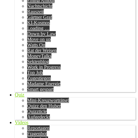
Emma Amour
Nachtschicht
Rauszeit
Gärtner Graf
KI-Kosmos
Loading …
Down by Law
Move on up
Watts On
Rat der Weisen
MoneyTalks
Sektenblog
Work in Progress
Top Job
Zugestiegen
Madame Energie
Smart gespart
Quiz
Mini-Kreuzworträtsel
Quizz den Huber
Quizzticle
Aufgedeckt
Videos
Reportagen
Fragenbot