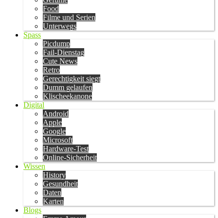
Food
Filme und Serien
Unterwegs
Spass
Picdump
Fail-Dienstag
Cute News
Retro
Gerechtigkeit siegt
Dumm gelaufen
Klischeekanone
Digital
Android
Apple
Google
Microsoft
Hardware-Test
Online-Sicherheit
Wissen
History
Gesundheit
Daten
Karten
Blogs