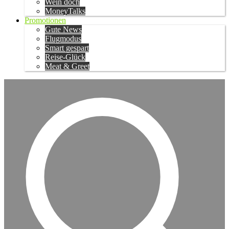
Wein doch
MoneyTalks
Promotionen
Gute News
Flugmodus
Smart gespart
Reise-Glück
Meat & Greet