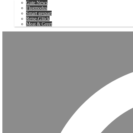
Gute News
Flugmodus
Smart gespart
Reise-Glück
Meat & Greet