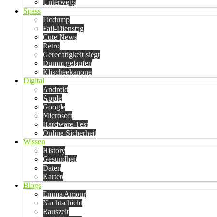
Unterwegs
Spass
Picdump
Fail-Dienstag
Cute News
Retro
Gerechtigkeit siegt
Dumm gelaufen
Klischeekanone
Digital
Android
Apple
Google
Microsoft
Hardware-Test
Online-Sicherheit
Wissen
History
Gesundheit
Daten
Karten
Blogs
Emma Amour
Nachtschicht
Rauszeit