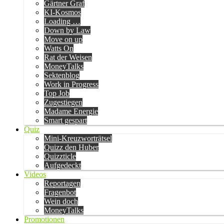
Gärtner Graf
KI-Kosmos
Loading …
Down by Law
Move on up
Watts On
Rat der Weisen
MoneyTalks
Sektenblog
Work in Progress
Top Job
Zugestiegen
Madame Energie
Smart gespart
Quiz
Mini-Kreuzworträtsel
Quizz den Huber
Quizzticle
Aufgedeckt
Videos
Reportagen
Fragenbot
Wein doch
MoneyTalks
Promotionen