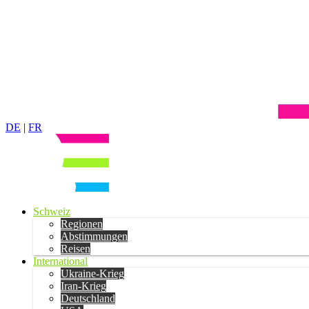
DE
|
FR
Schweiz
Regionen
Abstimmungen
Reisen
International
Ukraine-Krieg
Iran-Krieg
Deutschland