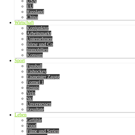
USA
EU
Russland
China
Wirtschaft
Konjunktur
Arbeitsmarkt
Unternehmen
Börse und Co
Immobilien
Konsum
Sport
Fussball
Eishockey
Eismeister Zaugg
Formel 1
Tennis
Velo
Ski
Unvergessen
Resultate
Leben
Gefühle
Food
Filme und Serien