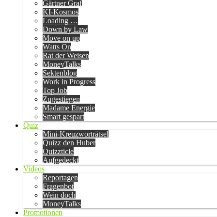
Gärtner Graf
KI-Kosmos
Loading …
Down by Law
Move on up
Watts On
Rat der Weisen
MoneyTalks
Sektenblog
Work in Progress
Top Job
Zugestiegen
Madame Energie
Smart gespart
Quiz
Mini-Kreuzworträtsel
Quizz den Huber
Quizzticle
Aufgedeckt
Videos
Reportagen
Fragenbot
Wein doch
MoneyTalks
Promotionen