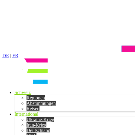
DE
|
FR
Schweiz
Regionen
Abstimmungen
Reisen
International
Ukraine-Krieg
Iran-Krieg
Deutschland