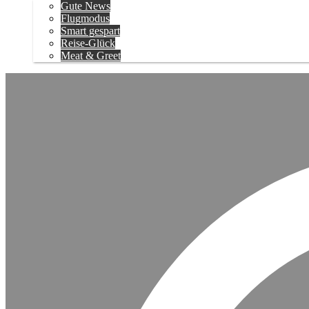
Gute News
Flugmodus
Smart gespart
Reise-Glück
Meat & Greet