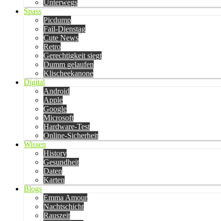
Unterwegs
Spass
Picdump
Fail-Dienstag
Cute News
Retro
Gerechtigkeit siegt
Dumm gelaufen
Klischeekanone
Digital
Android
Apple
Google
Microsoft
Hardware-Test
Online-Sicherheit
Wissen
History
Gesundheit
Daten
Karten
Blogs
Emma Amour
Nachtschicht
Rauszeit