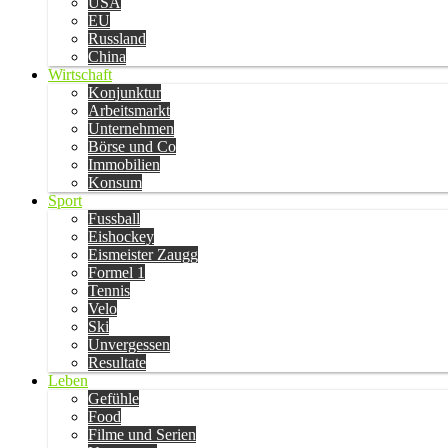
USA
EU
Russland
China
Wirtschaft
Konjunktur
Arbeitsmarkt
Unternehmen
Börse und Co
Immobilien
Konsum
Sport
Fussball
Eishockey
Eismeister Zaugg
Formel 1
Tennis
Velo
Ski
Unvergessen
Resultate
Leben
Gefühle
Food
Filme und Serien