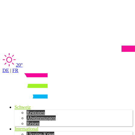
20°
DE
|
FR
Schweiz
Regionen
Abstimmungen
Reisen
International
Ukraine-Krieg