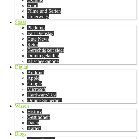
Food
Filme und Serien
Unterwegs
Spass
Picdump
Fail-Dienstag
Cute News
Retro
Gerechtigkeit siegt
Dumm gelaufen
Klischeekanone
Digital
Android
Apple
Google
Microsoft
Hardware-Test
Online-Sicherheit
Wissen
History
Gesundheit
Daten
Karten
Blogs