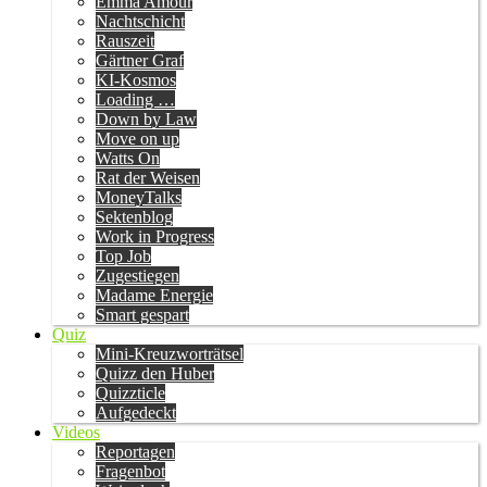
Emma Amour
Nachtschicht
Rauszeit
Gärtner Graf
KI-Kosmos
Loading …
Down by Law
Move on up
Watts On
Rat der Weisen
MoneyTalks
Sektenblog
Work in Progress
Top Job
Zugestiegen
Madame Energie
Smart gespart
Quiz
Mini-Kreuzworträtsel
Quizz den Huber
Quizzticle
Aufgedeckt
Videos
Reportagen
Fragenbot