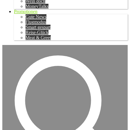
Wein doch
MoneyTalks
Promotionen
Gute News
Flugmodus
Smart gespart
Reise-Glück
Meat & Greet