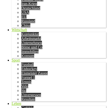
Iran-Krieg
Deutschland
USA
EU
Russland
China
Wirtschaft
Konjunktur
Arbeitsmarkt
Unternehmen
Börse und Co
Immobilien
Konsum
Sport
Fussball
Eishockey
Eismeister Zaugg
Formel 1
Tennis
Velo
Ski
Unvergessen
Resultate
Leben
Gefühle