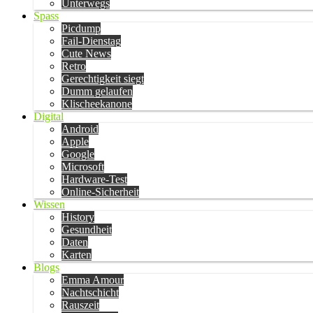
Unterwegs
Spass
Picdump
Fail-Dienstag
Cute News
Retro
Gerechtigkeit siegt
Dumm gelaufen
Klischeekanone
Digital
Android
Apple
Google
Microsoft
Hardware-Test
Online-Sicherheit
Wissen
History
Gesundheit
Daten
Karten
Blogs
Emma Amour
Nachtschicht
Rauszeit