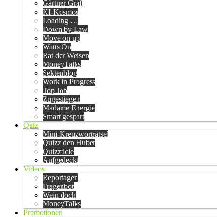
Gärtner Graf
KI-Kosmos
Loading …
Down by Law
Move on up
Watts On
Rat der Weisen
MoneyTalks
Sektenblog
Work in Progress
Top Job
Zugestiegen
Madame Energie
Smart gespart
Quiz
Mini-Kreuzworträtsel
Quizz den Huber
Quizzticle
Aufgedeckt
Videos
Reportagen
Fragenbot
Wein doch
MoneyTalks
Promotionen