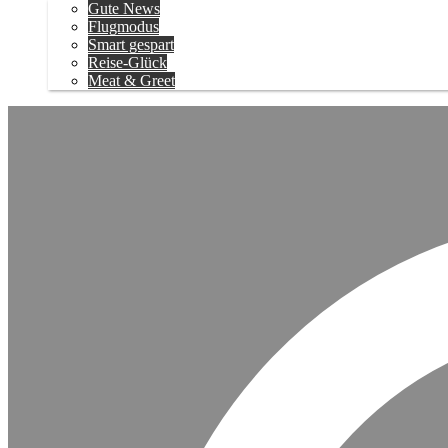
Gute News
Flugmodus
Smart gespart
Reise-Glück
Meat & Greet