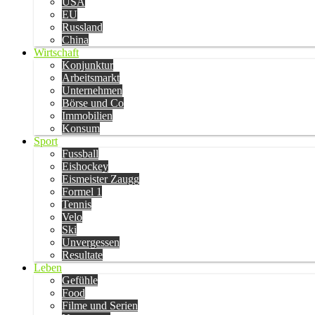
USA
EU
Russland
China
Wirtschaft
Konjunktur
Arbeitsmarkt
Unternehmen
Börse und Co
Immobilien
Konsum
Sport
Fussball
Eishockey
Eismeister Zaugg
Formel 1
Tennis
Velo
Ski
Unvergessen
Resultate
Leben
Gefühle
Food
Filme und Serien