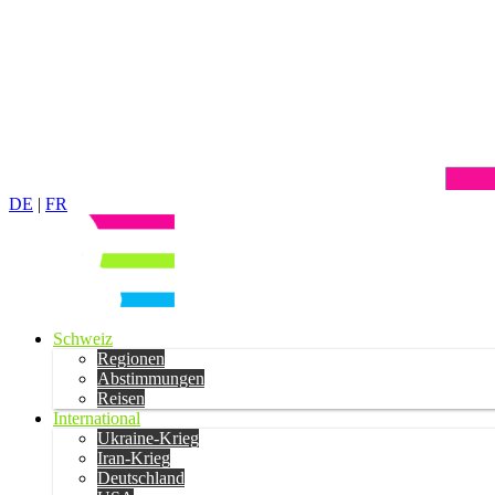
DE
|
FR
Schweiz
Regionen
Abstimmungen
Reisen
International
Ukraine-Krieg
Iran-Krieg
Deutschland