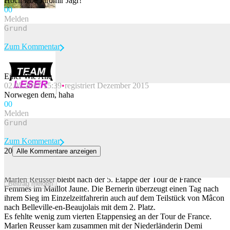
Hoch lebe Jaromir Jagr!
0
0
Melden
Zum Kommentar
Einer Wie Alle
02.05.2017 15:39
registriert Dezember 2015
Beitrag melden
Norwegen dem, haha
0
0
Melden
Zum Kommentar
20
Alle Kommentare anzeigen
Reusser verpasst zweiten Etappensieg in Folge knapp – bleibt aber
in Gelb
Marlen Reusser bleibt nach der 5. Etappe der Tour de France
Beitrag melden
Femmes im Maillot Jaune. Die Bernerin überzeugt einen Tag nach
ihrem Sieg im Einzelzeitfahrerin auch auf dem Teilstück von Mâcon
nach Belleville-en-Beaujolais mit dem 2. Platz.
Es fehlte wenig zum vierten Etappensieg an der Tour de France.
Marlen Reusser kam zusammen mit der Niederländerin Demi