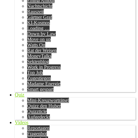
Emma Amour
Nachtschicht
Rauszeit
Gärtner Graf
KI-Kosmos
Loading …
Down by Law
Move on up
Watts On
Rat der Weisen
MoneyTalks
Sektenblog
Work in Progress
Top Job
Zugestiegen
Madame Energie
Smart gespart
Quiz
Mini-Kreuzworträtsel
Quizz den Huber
Quizzticle
Aufgedeckt
Videos
Reportagen
Fragenbot