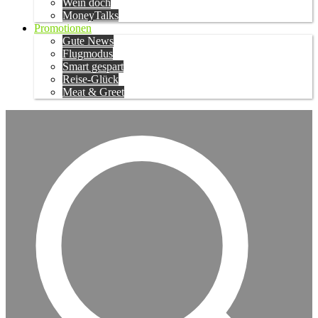
Wein doch
MoneyTalks
Promotionen
Gute News
Flugmodus
Smart gespart
Reise-Glück
Meat & Greet