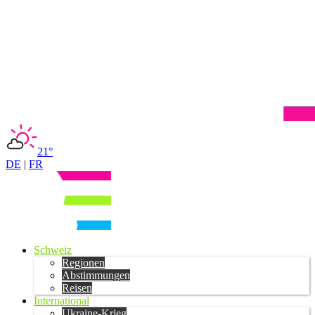
21°
DE
|
FR
Schweiz
Regionen
Abstimmungen
Reisen
International
Ukraine-Krieg