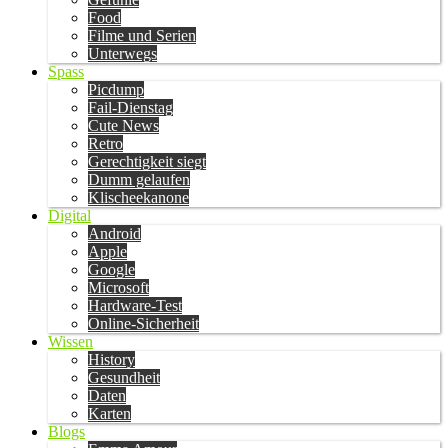
Food
Filme und Serien
Unterwegs
Spass
Picdump
Fail-Dienstag
Cute News
Retro
Gerechtigkeit siegt
Dumm gelaufen
Klischeekanone
Digital
Android
Apple
Google
Microsoft
Hardware-Test
Online-Sicherheit
Wissen
History
Gesundheit
Daten
Karten
Blogs