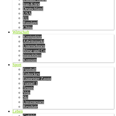
Iran-Krieg
Deutschland
USA
EU
Russland
China
Wirtschaft
Konjunktur
Arbeitsmarkt
Unternehmen
Börse und Co
Immobilien
Konsum
Sport
Fussball
Eishockey
Eismeister Zaugg
Formel 1
Tennis
Velo
Ski
Unvergessen
Resultate
Leben
Gefühle